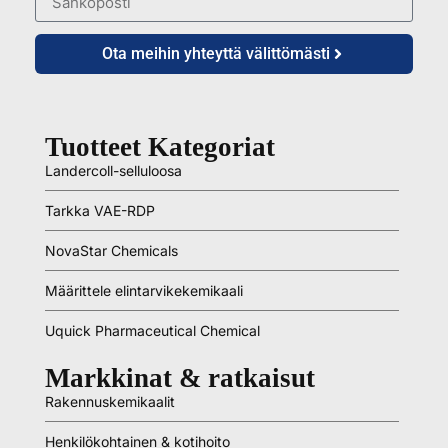
Ota meihin yhteyttä välittömästi
Tuotteet Kategoriat
Landercoll-selluloosa
Tarkka VAE-RDP
NovaStar Chemicals
Määrittele elintarvikekemikaali
Uquick Pharmaceutical Chemical
Markkinat & ratkaisut
Rakennuskemikaalit
Henkilökohtainen & kotihoito