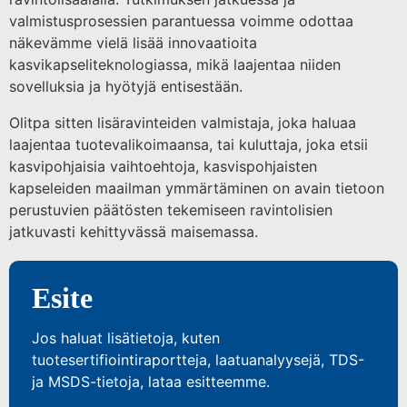
valmistusprosessien parantuessa voimme odottaa
näkevämme vielä lisää innovaatioita
kasvikapseliteknologiassa, mikä laajentaa niiden
sovelluksia ja hyötyjä entisestään.
Olitpa sitten lisäravinteiden valmistaja, joka haluaa
laajentaa tuotevalikoimaansa, tai kuluttaja, joka etsii
kasvipohjaisia vaihtoehtoja, kasvispohjaisten
kapseleiden maailman ymmärtäminen on avain tietoon
perustuvien päätösten tekemiseen ravintolisien
jatkuvasti kehittyvässä maisemassa.
Esite
Jos haluat lisätietoja, kuten
tuotesertifiointiraportteja, laatuanalyysejä, TDS-
ja MSDS-tietoja, lataa esitteemme.