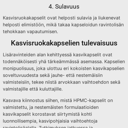
4. Sulavuus
Kasvisruokakapselit ovat helposti sulavia ja liukenevat
helposti elimistöön, mikä takaa kapseloidun ravintolisän
tehokkaan vapautumisen.
Kasvisruokakapselien tulevaisuus
Lisäravinteiden alan kehittyessä kasvikapselit ovat
todennäköisesti yhä tärkeämmässä asemassa. Kapselien
monipuolisuus, joka ulottuu eri kokoisten kasvikapselien
soveltuvuudesta sekä jauhe- että nestemäisiin
valmisteisiin, tekee niistä arvokkaan vaihtoehdon sekä
valmistajille että kuluttajille.
Kasvava kiinnostus siihen, mistä HPMC-kapselit on
valmistettu, ja nestemäisten formulaatioiden
kasvikapselit korostavat siirtymistä kohti
luonnollisempia, kasvipohjaisia vaihtoehtoja
ravintolisäalalla. Tutkimuksen jatkuessa ja