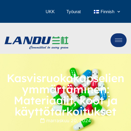
UKK
Työurat
Finnish
Kasvisruokakapselien
ymmärtäminen:
Materiaalit, koot ja
käyttötarkoitukset
marraskuu 20, 2024