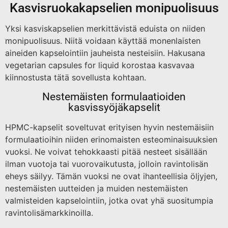
Kasvisruokakapselien monipuolisuus
Yksi kasviskapselien merkittävistä eduista on niiden
monipuolisuus. Niitä voidaan käyttää monenlaisten
aineiden kapselointiin jauheista nesteisiin. Hakusana
vegetarian capsules for liquid korostaa kasvavaa
kiinnostusta tätä sovellusta kohtaan.
Nestemäisten formulaatioiden
kasvissyöjäkapselit
HPMC-kapselit soveltuvat erityisen hyvin nestemäisiin
formulaatioihin niiden erinomaisten esteominaisuuksien
vuoksi. Ne voivat tehokkaasti pitää nesteet sisällään
ilman vuotoja tai vuorovaikutusta, jolloin ravintolisän
eheys säilyy. Tämän vuoksi ne ovat ihanteellisia öljyjen,
nestemäisten uutteiden ja muiden nestemäisten
valmisteiden kapselointiin, jotka ovat yhä suositumpia
ravintolisämarkkinoilla.