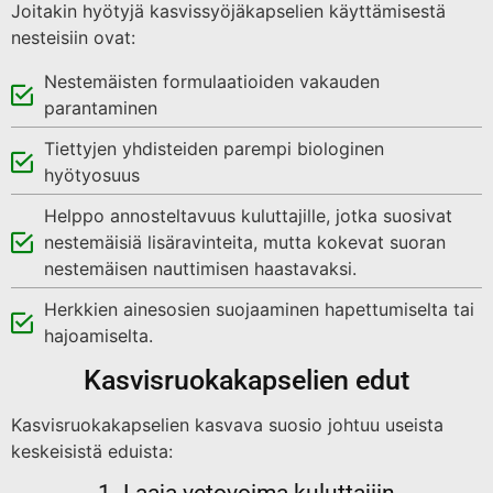
Joitakin hyötyjä kasvissyöjäkapselien käyttämisestä
nesteisiin ovat:
Nestemäisten formulaatioiden vakauden
parantaminen
Tiettyjen yhdisteiden parempi biologinen
hyötyosuus
Helppo annosteltavuus kuluttajille, jotka suosivat
nestemäisiä lisäravinteita, mutta kokevat suoran
nestemäisen nauttimisen haastavaksi.
Herkkien ainesosien suojaaminen hapettumiselta tai
hajoamiselta.
Kasvisruokakapselien edut
Kasvisruokakapselien kasvava suosio johtuu useista
keskeisistä eduista:
1. Laaja vetovoima kuluttajiin