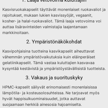
Kasvisruokakapselit täyttävät monenlaiset ruokavaliot ja
rajoitukset, mukaan lukien kasvissyöjät, vegaanit,
kosher- ja halal-ruokavaliot. Tämä laaja vetovoima voi
auttaa lisäravinteiden valmistajia laajentamaan
markkinoitaan.
2. Ympäristönäkökohdat
Kasvipohjaisina tuotteina kasvikapselit aiheuttavat
vähemmän ympäristövaikutuksia kuin eläinperäiset
gelatiinikapselit. Tämä vastaa kuluttajien kasvavaa
kysyntää kestävistä ja ympäristöystävällisistä tuotteista.
3. Vakaus ja suorituskyky
HPMC-kapselit säilyvät erinomaisesti monenlaisissa
lämpötila- ja kosteusolosuhteissa. Ne tarjoavat myös
hyvät happisulkuominaisuudet, jotka auttavat
suojaamaan herkkiä ainesosia hajoamiselta.