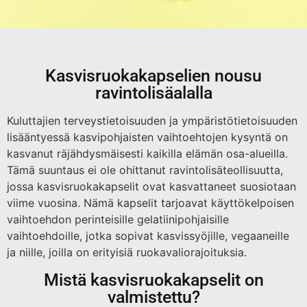
Kasvisruokakapselien nousu
ravintolisäalalla
Kuluttajien terveystietoisuuden ja ympäristötietoisuuden
lisääntyessä kasvipohjaisten vaihtoehtojen kysyntä on
kasvanut räjähdysmäisesti kaikilla elämän osa-alueilla.
Tämä suuntaus ei ole ohittanut ravintolisäteollisuutta,
jossa kasvisruokakapselit ovat kasvattaneet suosiotaan
viime vuosina. Nämä kapselit tarjoavat käyttökelpoisen
vaihtoehdon perinteisille gelatiinipohjaisille
vaihtoehdoille, jotka sopivat kasvissyöjille, vegaaneille
ja niille, joilla on erityisiä ruokavaliorajoituksia.
Mistä kasvisruokakapselit on
valmistettu?