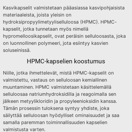
Kasvikapselit valmistetaan pääasiassa kasvipohjaisista
materiaaleista, joista yleisin on
hydroksipropyylimetyyliselluloosa (HPMC). HPMC-
kapselit, jotka tunnetaan myös nimellä
hypromelloosikapselit, ovat peräisin selluloosasta, joka
on luonnollinen polymeeri, jota esiintyy kasvien
soluseinissä.
HPMC-kapselien koostumus
Niille, jotka ihmettelevät, mistä HPMC-kapselit on
valmistettu, vastaus on selluloosan kemiallinen
muuntaminen. HPMC valmistetaan käsittelemällä
selluloosaa natriumhydroksidilla ja reagoimalla sen
jälkeen metyylikloridin ja propyleenioksidin kanssa.
Tämän prosessin tuloksena syntyy yhdiste, joka
säilyttää selluloosan hyödylliset ominaisuudet ja saa
samalla paremman toiminnallisuuden kapselien
valmistusta varten.