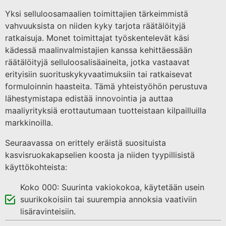
Yksi selluloosamaalien toimittajien tärkeimmistä
vahvuuksista on niiden kyky tarjota räätälöityjä
ratkaisuja. Monet toimittajat työskentelevät käsi
kädessä maalinvalmistajien kanssa kehittäessään
räätälöityjä selluloosalisäaineita, jotka vastaavat
erityisiin suorituskykyvaatimuksiin tai ratkaisevat
formuloinnin haasteita. Tämä yhteistyöhön perustuva
lähestymistapa edistää innovointia ja auttaa
maaliyrityksiä erottautumaan tuotteistaan kilpailluilla
markkinoilla.
Seuraavassa on erittely eräistä suosituista
kasvisruokakapselien koosta ja niiden tyypillisistä
käyttökohteista:
Koko 000: Suurinta vakiokokoa, käytetään usein
suurikokoisiin tai suurempia annoksia vaativiin
lisäravinteisiin.