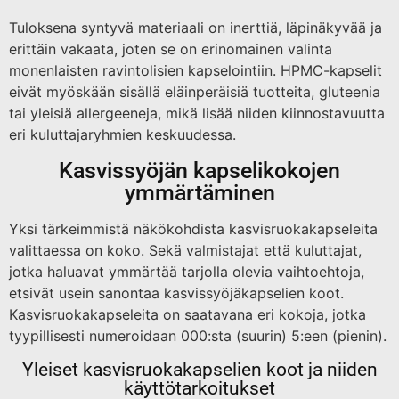
Tuloksena syntyvä materiaali on inerttiä, läpinäkyvää ja
erittäin vakaata, joten se on erinomainen valinta
monenlaisten ravintolisien kapselointiin. HPMC-kapselit
eivät myöskään sisällä eläinperäisiä tuotteita, gluteenia
tai yleisiä allergeeneja, mikä lisää niiden kiinnostavuutta
eri kuluttajaryhmien keskuudessa.
Kasvissyöjän kapselikokojen
ymmärtäminen
Yksi tärkeimmistä näkökohdista kasvisruokakapseleita
valittaessa on koko. Sekä valmistajat että kuluttajat,
jotka haluavat ymmärtää tarjolla olevia vaihtoehtoja,
etsivät usein sanontaa kasvissyöjäkapselien koot.
Kasvisruokakapseleita on saatavana eri kokoja, jotka
tyypillisesti numeroidaan 000:sta (suurin) 5:een (pienin).
Yleiset kasvisruokakapselien koot ja niiden
käyttötarkoitukset