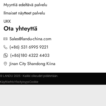
Myyntiä edeltävä palvelu
Ilmaiset näytteet palvelu
UKK
Ota yhteyttä
Sales@landu-china.com
(+86) 531 6995 9221
(+86)180 4322 4403
Jinan City Shandong Kiina
© LANDU 2025 - Kaikki oikeudet pidätetään.
Käyttöehto
Yksityisyys
Cookie