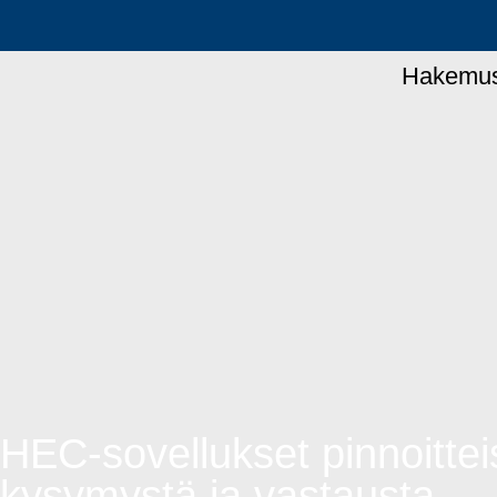
Hakemu
HEC-sovellukset pinnoittei
kysymystä ja vastausta