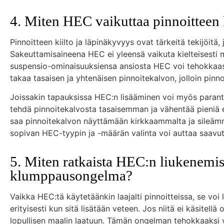
4. Miten HEC vaikuttaa pinnoitteen 
Pinnoitteen kiilto ja läpinäkyvyys ovat tärkeitä tekijöitä
Sakeuttamisaineena HEC ei yleensä vaikuta kielteisesti m
suspensio-ominaisuuksiensa ansiosta HEC voi tehokkaast
takaa tasaisen ja yhtenäisen pinnoitekalvon, jolloin pinno
Joissakin tapauksissa HEC:n lisääminen voi myös paranta
tehdä pinnoitekalvosta tasaisemman ja vähentää pieniä e
saa pinnoitekalvon näyttämään kirkkaammalta ja sileämmäl
sopivan HEC-tyypin ja -määrän valinta voi auttaa saavut
5. Miten ratkaista HEC:n liukenemis
klumppausongelma?
Vaikka HEC:tä käytetäänkin laajalti pinnoitteissa, se vo
erityisesti kun sitä lisätään veteen. Jos niitä ei käsitellä
lopullisen maalin laatuun. Tämän ongelman tehokkaaksi v