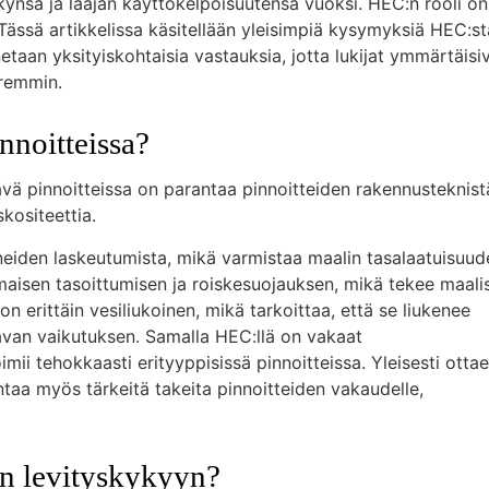
kynsä ja laajan käyttökelpoisuutensa vuoksi. HEC:n rooli on
 Tässä artikkelissa käsitellään yleisimpiä kysymyksiä HEC:st
aan yksityiskohtaisia vastauksia, jotta lukijat ymmärtäisi
aremmin.
nnoitteissa?
vä pinnoitteissa on parantaa pinnoitteiden rakennusteknist
kositeettia.
ineiden laskeutumista, mikä varmistaa maalin tasalaatuisuud
maisen tasoittumisen ja roiskesuojauksen, mikä tekee maali
on erittäin vesiliukoinen, mikä tarkoittaa, että se liukenee
tavan vaikutuksen. Samalla HEC:llä on vakaat
mii tehokkaasti erityyppisissä pinnoitteissa. Yleisesti otta
ntaa myös tärkeitä takeita pinnoitteiden vakaudelle,
en levityskykyyn?