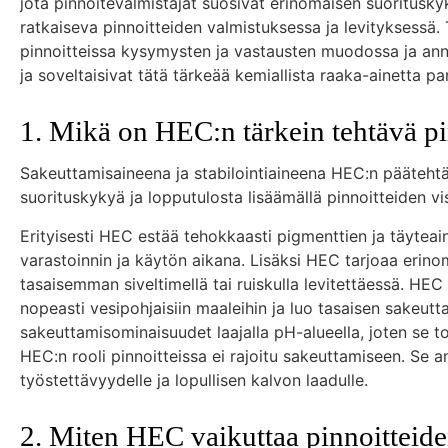
jota pinnoitevalmistajat suosivat erinomaisen suoritusky
ratkaiseva pinnoitteiden valmistuksessa ja levityksessä.
pinnoitteissa kysymysten ja vastausten muodossa ja annet
ja soveltaisivat tätä tärkeää kemiallista raaka-ainetta p
1. Mikä on HEC:n tärkein tehtävä pi
Sakeuttamisaineena ja stabilointiaineena HEC:n päätehtä
suorituskykyä ja lopputulosta lisäämällä pinnoitteiden vis
Erityisesti HEC estää tehokkaasti pigmenttien ja täytea
varastoinnin ja käytön aikana. Lisäksi HEC tarjoaa erino
tasaisemman siveltimellä tai ruiskulla levitettäessä. HEC 
nopeasti vesipohjaisiin maaleihin ja luo tasaisen sakeut
sakeuttamisominaisuudet laajalla pH-alueella, joten se toi
HEC:n rooli pinnoitteissa ei rajoitu sakeuttamiseen. Se a
työstettävyydelle ja lopullisen kalvon laadulle.
2. Miten HEC vaikuttaa pinnoitteid