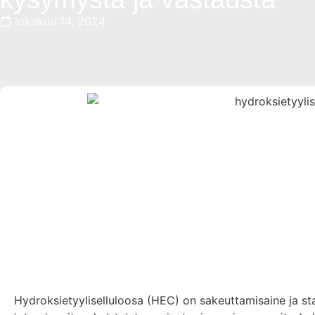
lokakuu 14, 2024
Hydroksietyyliselluloosa (HEC) on sakeuttamisaine ja stabi