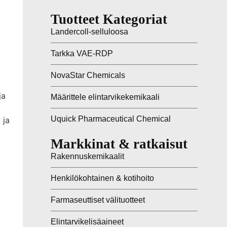
Tuotteet Kategoriat
Landercoll-selluloosa
Tarkka VAE-RDP
NovaStar Chemicals
ja
Määrittele elintarvikekemikaali
Uquick Pharmaceutical Chemical
 ja
Markkinat & ratkaisut
Rakennuskemikaalit
Henkilökohtainen & kotihoito
Farmaseuttiset välituotteet
Elintarvikelisäaineet