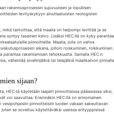
aan rakennusprosessin sujuvuuteen ja lopullisen
oitteiden levityskykyyn ainutlaatuisten reologisten
, mikä tarkoittaa, että maalia on helpompi levittää ja se
kana syntyy tasainen kalvo. Lisäksi HEC:llä on kyky parantaa
ealaatuisille pinnoitteille. Maalia, jolla on vahva
uiskutusprosessin aikana, jolloin roiskuminen, roikkuminen 
ja parantaa rakentamisen tehokkuutta. Samalla HEC:n
, vähentää sivellinjälkiä tai telajälkiä maalikalvon pinnalla
imien sijaan?
a, HEC:tä käytetään laajalti pinnoitteissa pääasiassa siksi,
eivät voi saavuttaa. Ensinnäkin HEC:llä on erinomainen
ti vesipohjaisiin pinnoitteisiin luoden vakaan sakeuttavan
, joten se soveltuu käytettäväksi useissa erityyppisissä