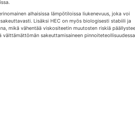
issa.
rinomainen alhaisissa lämpötiloissa liukenevuus, joka voi
 sakeuttavasti. Lisäksi HEC on myös biologisesti stabiili ja
na, mikä vähentää viskositeetin muutosten riskiä päällyste
ä välttämättömän sakeuttamisaineen pinnoiteteollisuudessa