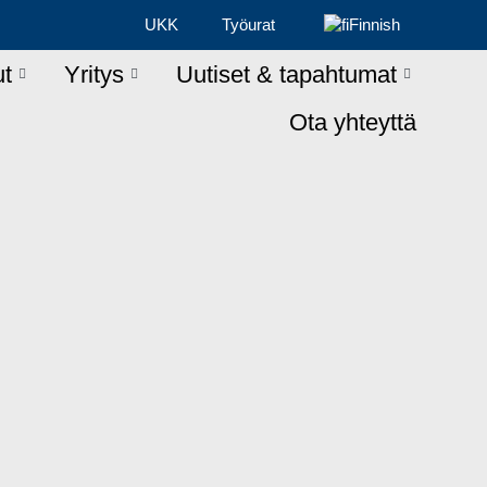
UKK
Työurat
Finnish
ut
Yritys
Uutiset & tapahtumat
Ota yhteyttä