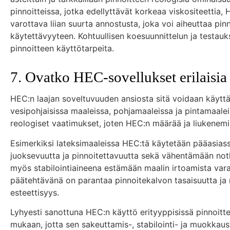
pinnoitteissa, jotka edellyttävät korkeaa viskositeettia,
varottava liian suurta annostusta, joka voi aiheuttaa pi
käytettävyyteen. Kohtuullisen koesuunnittelun ja testau
pinnoitteen käyttötarpeita.
7. Ovatko HEC-sovellukset erilaisia 
HEC:n laajan soveltuvuuden ansiosta sitä voidaan käyttää
vesipohjaisissa maaleissa, pohjamaaleissa ja pintamaaleiss
reologiset vaatimukset, joten HEC:n määrää ja liukenemi
Esimerkiksi lateksimaaleissa HEC:tä käytetään pääasias
juoksevuutta ja pinnoitettavuutta sekä vähentämään not
myös stabilointiaineena estämään maalin irtoamista vara
päätehtävänä on parantaa pinnoitekalvon tasaisuutta ja r
esteettisyys.
Lyhyesti sanottuna HEC:n käyttö erityyppisissä pinnoitt
mukaan, jotta sen sakeuttamis-, stabilointi- ja muokkau