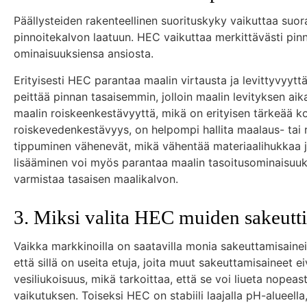
Päällysteiden rakenteellinen suorituskyky vaikuttaa suor
pinnoitekalvon laatuun. HEC vaikuttaa merkittävästi pinn
ominaisuuksiensa ansiosta.
Erityisesti HEC parantaa maalin virtausta ja levittyvyyttä
peittää pinnan tasaisemmin, jolloin maalin levityksen ai
maalin roiskeenkestävyyttä, mikä on erityisen tärkeää kork
roiskevedenkestävyys, on helpompi hallita maalaus- tai r
tippuminen vähenevät, mikä vähentää materiaalihukkaa 
lisääminen voi myös parantaa maalin tasoitusominaisuuksia
varmistaa tasaisen maalikalvon.
3. Miksi valita HEC muiden sakeutt
Vaikka markkinoilla on saatavilla monia sakeuttamisaineit
että sillä on useita etuja, joita muut sakeuttamisaineet 
vesiliukoisuus, mikä tarkoittaa, että se voi liueta nopeas
vaikutuksen. Toiseksi HEC on stabiili laajalla pH-alueella