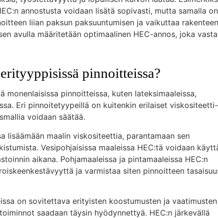
 HEC:n annostusta voidaan lisätä sopivasti, mutta samalla on
nnoitteen liian paksun paksuuntumisen ja vaikuttaa rakentee
ksen avulla määritetään optimaalinen HEC-annos, joka vast
erityyppisissä pinnoitteissa?
 monenlaisissa pinnoitteissa, kuten lateksimaaleissa,
a. Eri pinnoitetyypeillä on kuitenkin erilaiset viskositeetti-
smallia voidaan säätää.
sa lisäämään maalin viskositeettia, parantamaan sen
kistumista. Vesipohjaisissa maaleissa HEC:tä voidaan käytt
stoinnin aikana. Pohjamaaleissa ja pintamaaleissa HEC:n
oiskeenkestävyyttä ja varmistaa siten pinnoitteen tasaisuu
eissa on sovitettava erityisten koostumusten ja vaatimusten
stoiminnot saadaan täysin hyödynnettyä. HEC:n järkevällä