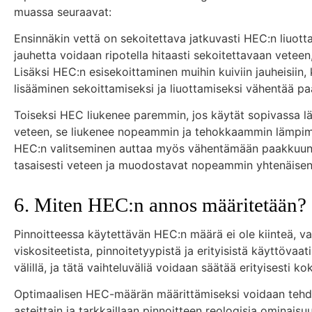
muassa seuraavat:
Ensinnäkin vettä on sekoitettava jatkuvasti HEC:n liuot
jauhetta voidaan ripotella hitaasti sekoitettavaan veteen,
Lisäksi HEC:n esisekoittaminen muihin kuiviin jauheisiin, 
lisääminen sekoittamiseksi ja liuottamiseksi vähentää 
Toiseksi HEC liukenee paremmin, jos käytät sopivassa l
veteen, se liukenee nopeammin ja tehokkaammin lämpi
HEC:n valitseminen auttaa myös vähentämään paakkuuntu
tasaisesti veteen ja muodostavat nopeammin yhtenäisen
6. Miten HEC:n annos määritetään?
Pinnoitteessa käytettävän HEC:n määrä ei ole kiinteä, vaa
viskositeetista, pinnoitetyypistä ja erityisistä käyttövaa
välillä, ja tätä vaihteluväliä voidaan säätää erityisesti ko
Optimaalisen HEC-määrän määrittämiseksi voidaan tehdä 
asteittain ja tarkkaillaan pinnoitteen reologisia ominaisu