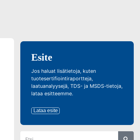
Esite
Jos haluat lisätietoja, kuten
tuotesertifiointiraportteja,
laatuanalyysejä, TDS- ja MSDS-tietoja,
lataa esitteemme.
Lataa esite
a