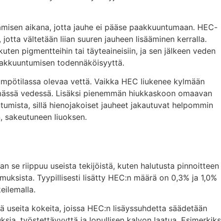
tamisen aikana, jotta jauhe ei pääse paakkuuntumaan. HEC-
 jotta vältetään liian suuren jauheen lisääminen kerralla.
kuten pigmentteihin tai täyteaineisiin, ja sen jälkeen veden
paakkuuntumisen todennäköisyyttä.
ämpötilassa olevaa vettä. Vaikka HEC liukenee kylmään
mässä vedessä. Lisäksi pienemmän hiukkaskoon omaavan
mista, sillä hienojakoiset jauheet jakautuvat helpommin
, sakeutuneen liuoksen.
n se riippuu useista tekijöistä, kuten halutusta pinnoitteen
timuksista. Tyypillisesti lisätty HEC:n määrä on 0,3% ja 1,0%
keilemalla.
useita kokeita, joissa HEC:n lisäyssuhdetta säädetään
uksia, työstettävyyttä ja lopullisen kalvon laatua. Esimerkiks