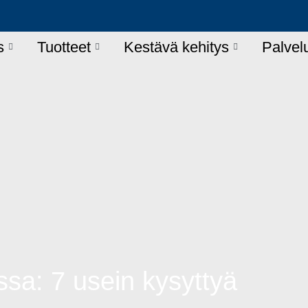
s
Tuotteet
Kestävä kehitys
Palvel
ssa: 7 usein kysyttyä