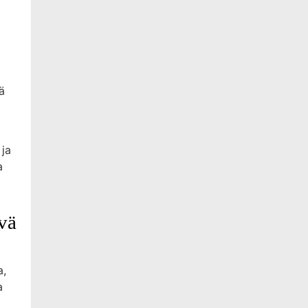
ä
 ja
a
vä
a,
a