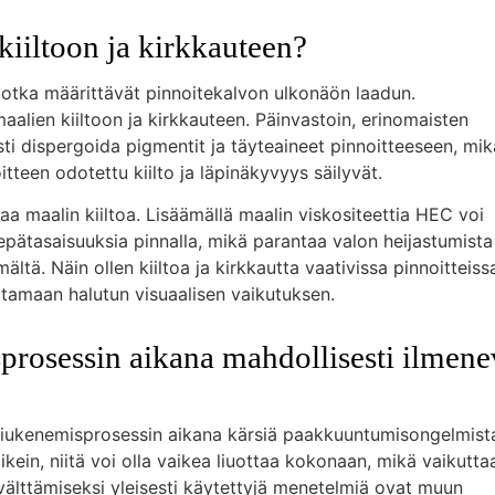
kiiltoon ja kirkkauteen?
, jotka määrittävät pinnoitekalvon ulkonäön laadun.
aalien kiiltoon ja kirkkauteen. Päinvastoin, erinomaisten
i dispergoida pigmentit ja täyteaineet pinnoitteeseen, mik
itteen odotettu kiilto ja läpinäkyvyys säilyvät.
a maalin kiiltoa. Lisäämällä maalin viskositeettia HEC voi
pätasaisuuksia pinnalla, mikä parantaa valon heijastumista
tä. Näin ollen kiiltoa ja kirkkautta vaativissa pinnoitteiss
tamaan halutun visuaalisen vaikutuksen.
prosessin aikana mahdollisesti ilmene
i liukenemisprosessin aikana kärsiä paakkuuntumisongelmist
 oikein, niitä voi olla vaikea liuottaa kokonaan, mikä vaikutta
älttämiseksi yleisesti käytettyjä menetelmiä ovat muun