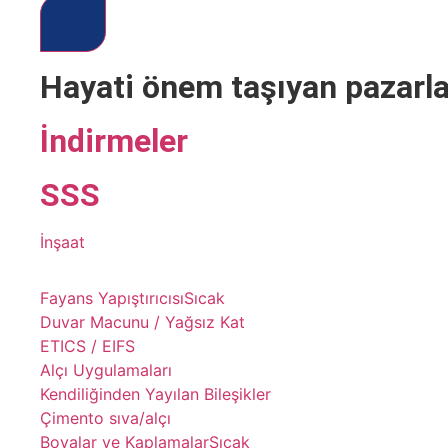
Hayati önem taşıyan
pazarl
İndirmeler
SSS
İnşaat
Fayans Yapıştırıcısı
Sıcak
Duvar Macunu / Yağsız Kat
ETICS / EIFS
Alçı Uygulamaları
Kendiliğinden Yayılan Bileşikler
Çimento sıva/alçı
Boyalar ve Kaplamalar
Sıcak