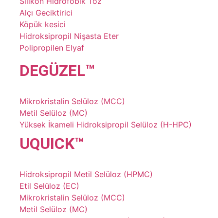
Silikon Hidrofobik Toz
Alçı Geciktirici
Köpük kesici
Hidroksipropil Nişasta Eter
Polipropilen Elyaf
DE
GÜZEL
™
Mikrokristalin Selüloz (MCC)
Metil Selüloz (MC)
Yüksek İkameli Hidroksipropil Selüloz (H-HPC)
UQU
ICK
™
Hidroksipropil Metil Selüloz (HPMC)
Etil Selüloz (EC)
Mikrokristalin Selüloz (MCC)
Metil Selüloz (MC)