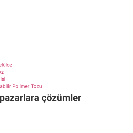
elüloz
oz
isi
abilir Polimer Tozu
pazarlara çözümler