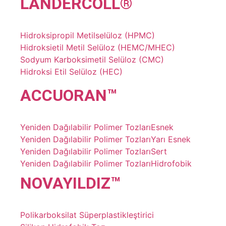
LANDER
COLL
®
Hidroksipropil Metilselüloz (HPMC)
Hidroksietil Metil Selüloz (HEMC/MHEC)
Sodyum Karboksimetil Selüloz (CMC)
Hidroksi Etil Selüloz (HEC)
ACCU
ORAN
™
Yeniden Dağılabilir Polimer Tozları
Esnek
Yeniden Dağılabilir Polimer Tozları
Yarı Esnek
Yeniden Dağılabilir Polimer Tozları
Sert
Yeniden Dağılabilir Polimer Tozları
Hidrofobik
NOVA
YILDIZ
™
Polikarboksilat Süperplastikleştirici