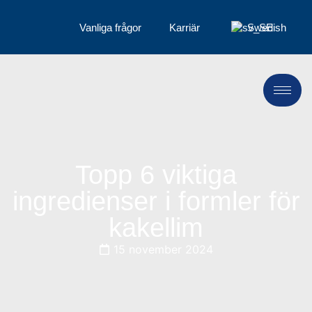
Vanliga frågor
Karriär
Swedish
Topp 6 viktiga
ingredienser i formler för
kakellim
15 november 2024