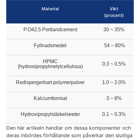
Material
Vikt
(procent)
P.O42.5 Portlandcement
30 ~ 35%
Fyllnadsmedel
54 ~ 80%
HPMC
0.3 ~ 0.5%
(hydroxipropylmetylcellulosa)
Redispergerbart polymerpulver
1.0 ~ 2.0%
Kalciumformiat
3 ~ 8%
Hydroxipropylstärkelseeter
0.1 ~ 0.3%
Den här artikeln handlar om dessa komponenter och
deras inbördes förhållande som påverkar den slutliga