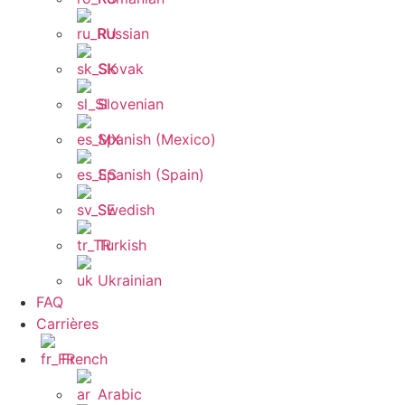
Russian
Slovak
Slovenian
Spanish (Mexico)
Spanish (Spain)
Swedish
Turkish
Ukrainian
FAQ
Carrières
French
Arabic