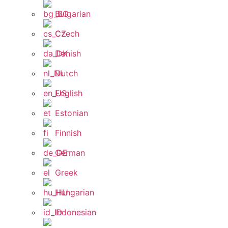
Bulgarian
Czech
Danish
Dutch
English
Estonian
Finnish
German
Greek
Hungarian
Indonesian