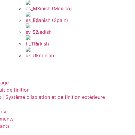
Spanish (Mexico)
Spanish (Spain)
Swedish
Turkish
Ukrainian
lage
it de finition
 | Système d'isolation et de finition extérieure
ypse
ements
ants