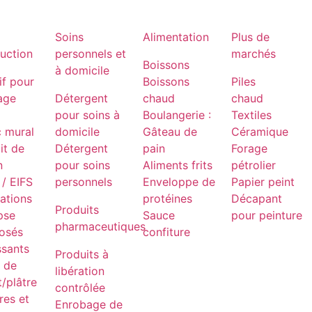
Soins
Alimentation
Plus de
uction
personnels et
marchés
Boissons
à domicile
if pour
Boissons
Piles
age
Détergent
chaud
chaud
pour soins à
Boulangerie :
Textiles
c mural
domicile
Gâteau de
Céramique
it de
Détergent
pain
Forage
n
pour soins
Aliments frits
pétrolier
/ EIFS
personnels
Enveloppe de
Papier peint
ations
protéines
Décapant
Produits
pse
Sauce
pour peinture
pharmaceutiques
osés
confiture
ssants
Produits à
t de
libération
/plâtre
contrôlée
res et
Enrobage de