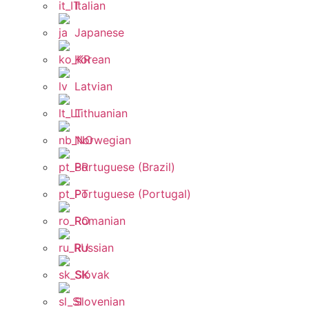
Italian
Japanese
Korean
Latvian
Lithuanian
Norwegian
Portuguese (Brazil)
Portuguese (Portugal)
Romanian
Russian
Slovak
Slovenian