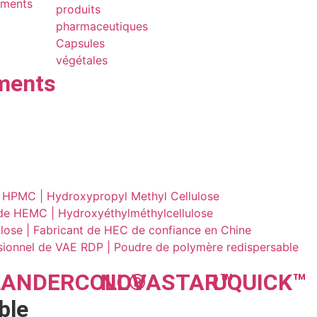
ements
produits
pharmaceutiques
Capsules
végétales
ments
e HPMC | Hydroxypropyl Methyl Cellulose
de HEMC | Hydroxyéthylméthylcellulose
lose | Fabricant de HEC de confiance en Chine
sionnel de VAE RDP | Poudre de polymère redispersable
LANDER
COLL
NOVA
®
STAR
UQU
™
ICK
™
ble