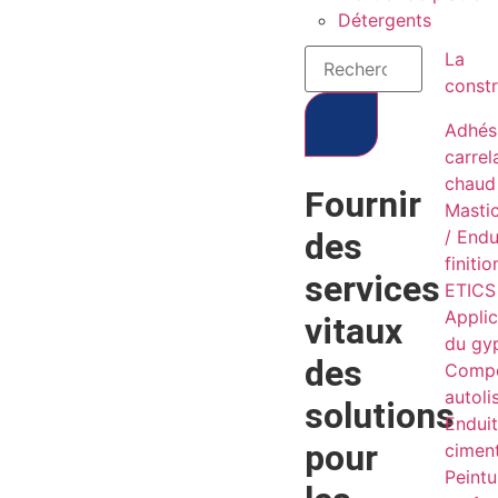
Détergents
La
constr
Adhés
carrel
chaud
Fournir
Masti
des
/ Endu
finitio
services
ETICS 
Applic
vitaux
du gy
des
Comp
autoli
solutions
Endui
pour
ciment
Peintu