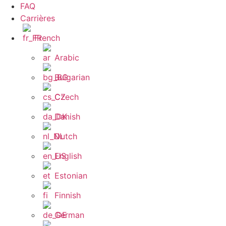
FAQ
Carrières
French
Arabic
Bulgarian
Czech
Danish
Dutch
English
Estonian
Finnish
German