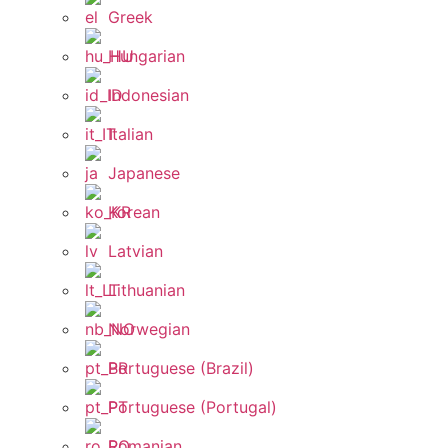
Greek
Hungarian
Indonesian
Italian
Japanese
Korean
Latvian
Lithuanian
Norwegian
Portuguese (Brazil)
Portuguese (Portugal)
Romanian