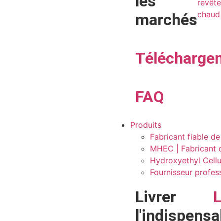
les
revêt
chaud
marchés
Télécharge
FAQ
Produits
Fabricant fiable d
MHEC | Fabricant 
Hydroxyethyl Cellu
Fournisseur profes
Livrer
l'indispensa