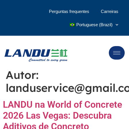
Perguntas frequentes
Carreiras
Portuguese (Brazil)
Autor:
landuservice@gmail.c
LANDU na World of Concrete
2026 Las Vegas: Descubra
Aditivos de Concreto