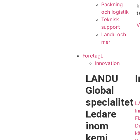
Packning
k
och logistik
t
Teknisk
V
support
Landu och
mer
Företag
Innovation
LANDU
I
Global
specialitet
L
In
Ledare
F
inom
Di
k
kemi