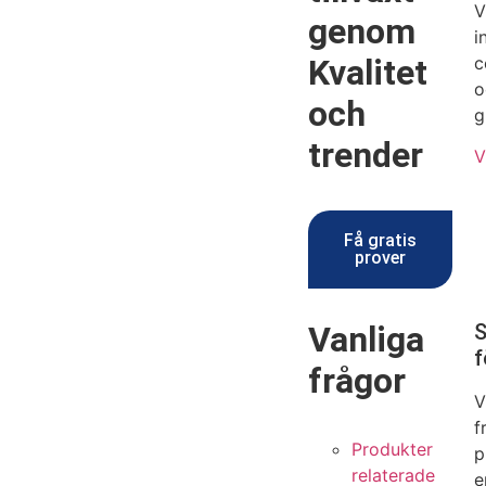
V
genom
i
Kvalitet
c
o
och
g
trender
V
Få gratis
prover
Vanliga
S
f
frågor
V
f
Produkter
p
relaterade
e