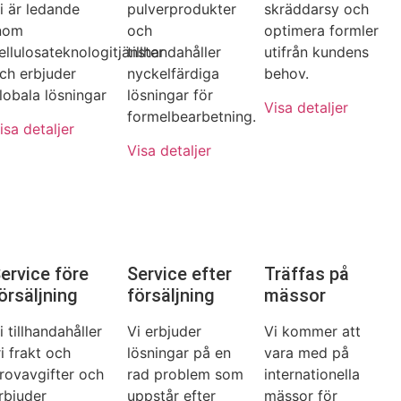
i är ledande
pulverprodukter
skräddarsy och
nom
och
optimera formler
ellulosateknologitjänster
tillhandahåller
utifrån kundens
ch erbjuder
nyckelfärdiga
behov.
lobala lösningar
lösningar för
Visa detaljer
formelbearbetning.
isa detaljer
Visa detaljer
ervice före
Service efter
Träffas på
örsäljning
försäljning
mässor
i tillhandahåller
Vi erbjuder
Vi kommer att
ri frakt och
lösningar på en
vara med på
rovavgifter och
rad problem som
internationella
rbjuder
uppstår efter
mässor för