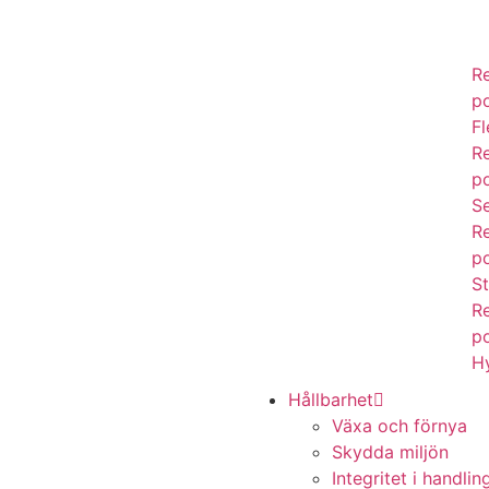
R
p
Fl
R
p
Se
R
p
S
R
p
H
Hållbarhet
Växa och förnya
Skydda miljön
Integritet i handlin