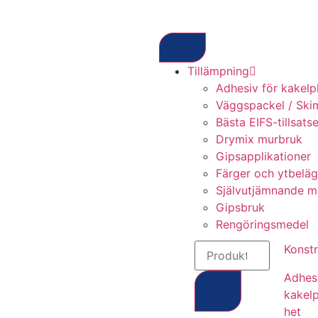
Tillämpning
Adhesiv för kakelp
Väggspackel / Ski
Bästa EIFS-tillsats
Drymix murbruk
Gipsapplikationer
Färger och ytbelä
Självutjämnande m
Gipsbruk
Rengöringsmedel
Konstr
Adhesi
kakelp
het