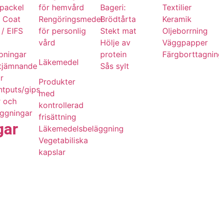
packel
för hemvård
Bageri:
Textilier
m Coat
Rengöringsmedel
Brödtårta
Keramik
/ EIFS
för personlig
Stekt mat
Oljeborrning
vård
Hölje av
Väggpapper
pningar
protein
Färgborttagni
Läkemedel
utjämnande
Sås sylt
r
Produkter
tputs/gips
med
r och
kontrollerad
äggningar
frisättning
gar
Läkemedelsbeläggning
Vegetabiliska
kapslar