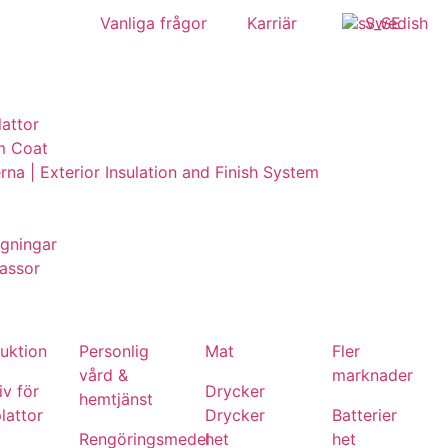
Vanliga frågor
Karriär
Swedish
lattor
m Coat
erna | Exterior Insulation and Finish System
ggningar
assor
uktion
Personlig
Mat
Fler
vård &
marknader
v för
Drycker
hemtjänst
lattor
Drycker
Batterier
Rengöringsmedel
het
het