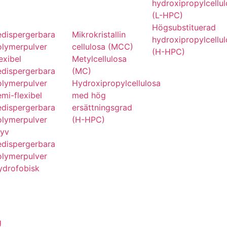
hydroxipropylcellu
(L-HPC)
Högsubstituerad
edispergerbara
Mikrokristallin
hydroxipropylcellu
olymerpulver
cellulosa (MCC)
(H-HPC)
exibel
Metylcellulosa
edispergerbara
(MC)
olymerpulver
Hydroxipropylcellulosa
mi-flexibel
med hög
edispergerbara
ersättningsgrad
olymerpulver
(H-HPC)
tyv
edispergerbara
olymerpulver
ydrofobisk
g