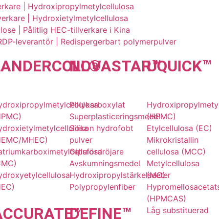
verkare | Hydroxipropylmetylcellulosa
rkare | Hydroxietylmetylcellulosa
ose | Pålitlig HEC-tillverkare i Kina
RDP-leverantör | Redispergerbart polymerpulver
LANDER
COLL
NOVA
®
STAR
UQU
™
ICK
™
ydroxipropylmetylcellulosa
Polykarboxylat
Hydroxipropylmetyl
HPMC)
Superplasticeringsmedel
(HPMC)
droxietylmetylcellulosa
Silikon hydrofobt
Etylcellulosa (EC)
HEMC/MHEC)
pulver
Mikrokristallin
atriumkarboximetylcellulosa
Gipsfördröjare
cellulosa (MCC)
CMC)
Avskumningsmedel
Metylcellulosa
droxyetylcellulosa
Hydroxipropylstärkelseeter
(MC)
HEC)
Polypropylenfiber
Hypromellosacetat
(HPMCAS)
ACCU
RATE
DE
™
FINE
™
Låg substituerad