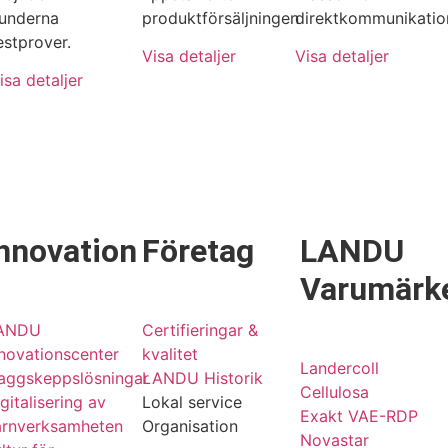
underna
produktförsäljningen
direktkommunikatio
estprover.
Visa detaljer
Visa detaljer
isa detaljer
nnovation
Företag
LANDU
Varumärk
ANDU
Certifieringar &
novationscenter
kvalitet
Landercoll
laggskeppslösningar
LANDU Historik
Cellulosa
gitalisering av
Lokal service
Exakt VAE-RDP
ärnverksamheten
Organisation
Novastar