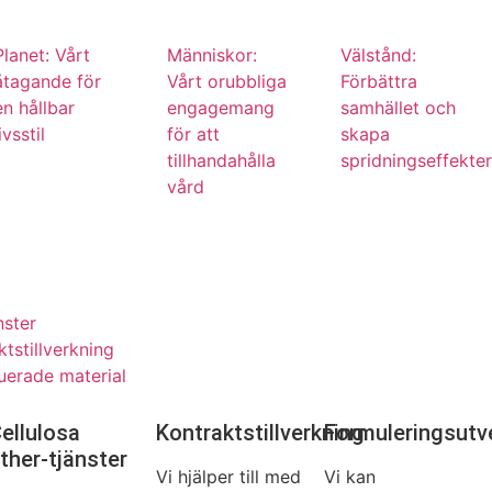
Planet: Vårt
Människor:
Välstånd:
åtagande för
Vårt orubbliga
Förbättra
en hållbar
engagemang
samhället och
ivsstil
för att
skapa
tillhandahålla
spridningseffekter
vård
nster
ktstillverkning
ruerade material
ellulosa
Kontraktstillverkning
Formuleringsutv
ther-tjänster
Vi hjälper till med
Vi kan