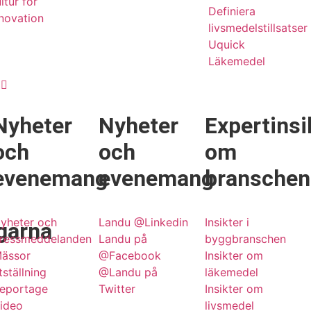
ltur för
Definiera
novation
livsmedelstillsatser
Uquick
Läkemedel
g
Nyheter
Nyheter
Expertinsi
och
och
om
evenemang
evenemang
branschen
yheter och
Landu @Linkedin
Insikter i
garna
ressmeddelanden
Landu på
byggbranschen
ässor
@Facebook
Insikter om
tställning
@Landu på
läkemedel
eportage
Twitter
Insikter om
ideo
livsmedel