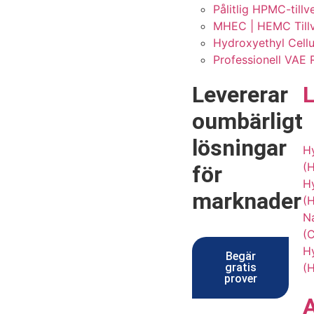
Pålitlig HPMC-till
MHEC | HEMC Tillve
Hydroxyethyl Cellul
Professionell VAE 
Levererar
oumbärligt
lösningar
H
(
för
Hy
marknader
(
N
(
Hy
Begär
gratis
(
prover