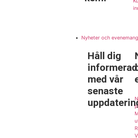
Ku
in
Nyheter och eveneman
Håll dig
informerad
med vår
senaste
N
uppdaterin
p
M
u
R
V