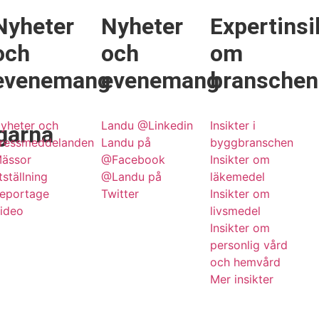
Nyheter
Nyheter
Expertinsi
och
och
om
evenemang
evenemang
branschen
yheter och
Landu @Linkedin
Insikter i
garna
ressmeddelanden
Landu på
byggbranschen
ässor
@Facebook
Insikter om
tställning
@Landu på
läkemedel
eportage
Twitter
Insikter om
ideo
livsmedel
Insikter om
personlig vård
och hemvård
Mer insikter