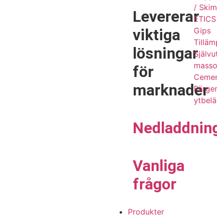
/ Ski
Levererar
ETICS 
viktiga
Gips
Tilläm
lösningar
Själv
masso
för
Cemen
marknader
Färge
ytbel
Nedladdnin
Vanliga
frågor
Produkter