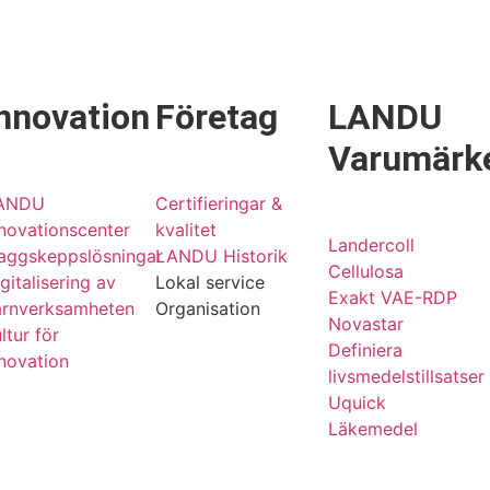
nnovation
Företag
LANDU
Varumärk
ANDU
Certifieringar &
novationscenter
kvalitet
Landercoll
laggskeppslösningar
LANDU Historik
Cellulosa
gitalisering av
Lokal service
Exakt VAE-RDP
ärnverksamheten
Organisation
Novastar
ltur för
Definiera
novation
livsmedelstillsatser
Uquick
Läkemedel
g