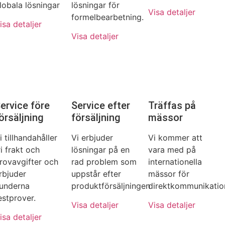
lobala lösningar
lösningar för
Visa detaljer
formelbearbetning.
isa detaljer
Visa detaljer
ervice före
Service efter
Träffas på
örsäljning
försäljning
mässor
i tillhandahåller
Vi erbjuder
Vi kommer att
ri frakt och
lösningar på en
vara med på
rovavgifter och
rad problem som
internationella
rbjuder
uppstår efter
mässor för
underna
produktförsäljningen
direktkommunikatio
estprover.
Visa detaljer
Visa detaljer
isa detaljer