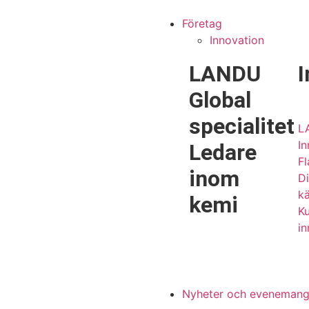
Företag
Innovation
LANDU
I
Global
specialitet
L
In
Ledare
F
inom
Di
k
kemi
Ku
in
Nyheter och eveneman