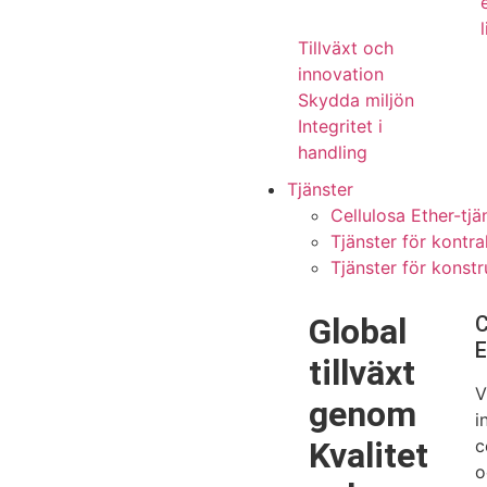
l
Tillväxt och
innovation
Skydda miljön
Integritet i
handling
Tjänster
Cellulosa Ether-tjä
Tjänster för kontra
Tjänster för konst
Global
C
E
tillväxt
V
genom
i
Kvalitet
c
o