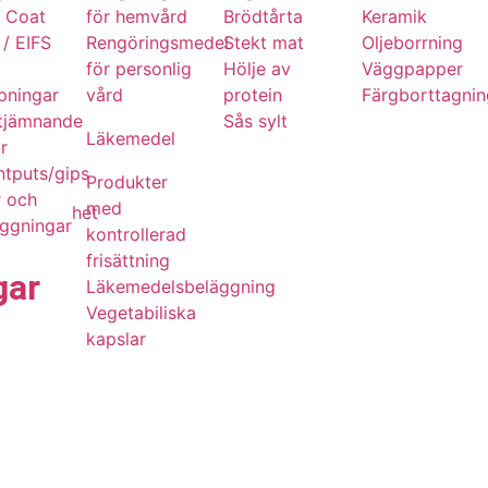
m Coat
för hemvård
Brödtårta
Keramik
/ EIFS
Rengöringsmedel
Stekt mat
Oljeborrning
för personlig
Hölje av
Väggpapper
pningar
vård
protein
Färgborttagni
utjämnande
Sås sylt
Läkemedel
r
tputs/gips
Produkter
r och
med
het
äggningar
kontrollerad
frisättning
gar
Läkemedelsbeläggning
Vegetabiliska
kapslar