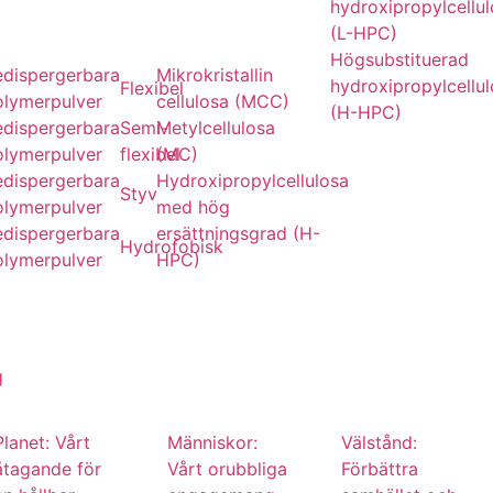
hydroxipropylcellu
(L-HPC)
Högsubstituerad
edispergerbara
Mikrokristallin
hydroxipropylcellu
Flexibel
olymerpulver
cellulosa (MCC)
(H-HPC)
edispergerbara
Semi-
Metylcellulosa
olymerpulver
flexibel
(MC)
edispergerbara
Hydroxipropylcellulosa
Styv
olymerpulver
med hög
edispergerbara
ersättningsgrad (H-
Hydrofobisk
olymerpulver
HPC)
g
Planet: Vårt
Människor:
Välstånd:
åtagande för
Vårt orubbliga
Förbättra