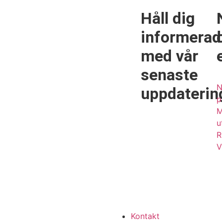
Håll dig
informerad
med vår
senaste
N
uppdaterin
p
M
u
R
V
Kontakt