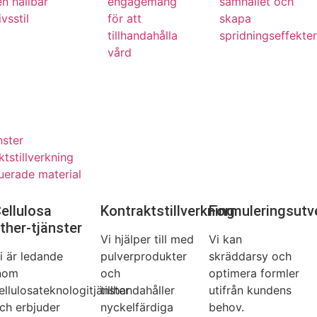
en hållbar
engagemang
samhället och
ivsstil
för att
skapa
tillhandahålla
spridningseffekter
vård
nster
ktstillverkning
ruerade material
ellulosa
Kontraktstillverkning
Formuleringsutv
ther-tjänster
Vi hjälper till med
Vi kan
i är ledande
pulverprodukter
skräddarsy och
nom
och
optimera formler
ellulosateknologitjänster
tillhandahåller
utifrån kundens
ch erbjuder
nyckelfärdiga
behov.