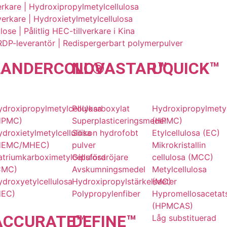
verkare | Hydroxipropylmetylcellulosa
rkare | Hydroxietylmetylcellulosa
ose | Pålitlig HEC-tillverkare i Kina
RDP-leverantör | Redispergerbart polymerpulver
LANDER
COLL
NOVA
®
STAR
UQU
™
ICK
™
ydroxipropylmetylcellulosa
Polykarboxylat
Hydroxipropylmetyl
HPMC)
Superplasticeringsmedel
(HPMC)
droxietylmetylcellulosa
Silikon hydrofobt
Etylcellulosa (EC)
HEMC/MHEC)
pulver
Mikrokristallin
atriumkarboximetylcellulosa
Gipsfördröjare
cellulosa (MCC)
CMC)
Avskumningsmedel
Metylcellulosa
droxyetylcellulosa
Hydroxipropylstärkelseeter
(MC)
HEC)
Polypropylenfiber
Hypromellosacetat
(HPMCAS)
ACCU
RATE
DE
™
FINE
™
Låg substituerad