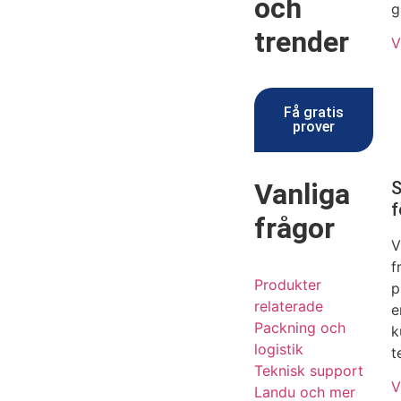
och
g
trender
V
Få gratis
prover
Vanliga
S
f
frågor
V
f
Produkter
p
relaterade
e
Packning och
k
logistik
t
Teknisk support
V
Landu och mer