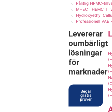
Pålitlig HPMC-till
MHEC | HEMC Tillve
Hydroxyethyl Cellul
Professionell VAE 
Levererar
oumbärligt
lösningar
H
(
för
Hy
marknader
(
N
(
Hy
Begär
gratis
(
prover