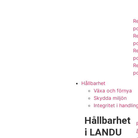
R
p
R
p
R
p
R
p
Hållbarhet
Växa och förnya
Skydda miljön
Integritet i handlin
Hållbarhet
i LANDU