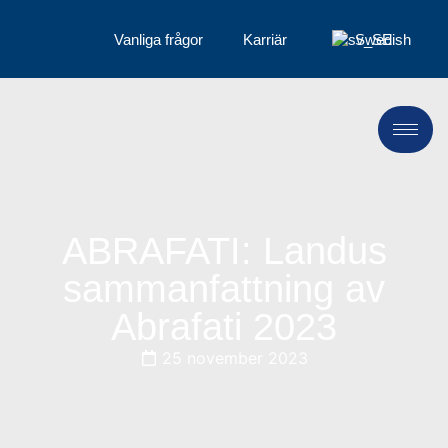
Vanliga frågor
Karriär
Swedish
ABRAFATI: Landus
sammanfattning av
Abrafati 2023
25 november 2023