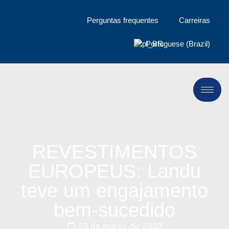
Perguntas frequentes
Carreiras
Portuguese (Brazil)
REVESTIMENTOS
EUROPEUS: Landu
teve um engajamento
bem-sucedido
29 de março de 2023