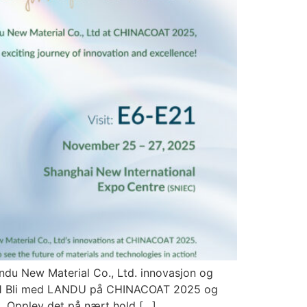
du New Material Co., Ltd. innovasjon og
-E21 Bli med LANDU på CHINACOAT 2025 og
t. Opplev det på nært hold […]