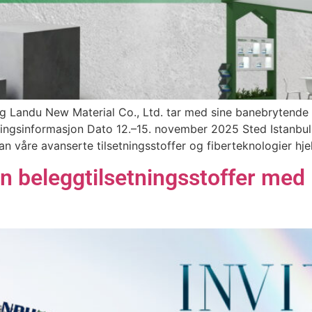
andu New Material Co., Ltd. tar med sine banebrytende b
lingsinformasjon Dato 12.–15. november 2025 Sted Istanbul 
 våre avanserte tilsetningsstoffer og fiberteknologier hje
on beleggtilsetningsstoffer m