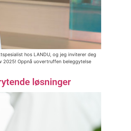
ktspesialist hos LANDU, og jeg inviterer deg
how 2025! Oppnå uovertruffen beleggytelse
rytende løsninger