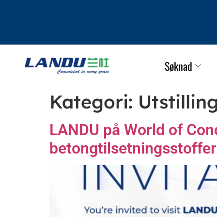
Søknad
Kategori:
Utstillin
LANDU på World of Conc
betongtilsetningsstoffer