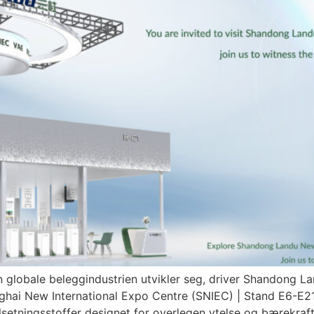
obale beleggindustrien utvikler seg, driver Shandong Lan
nghai New International Expo Centre (SNIEC) | Stand E6
lsetningsstoffer designet for overlegen ytelse og bærekraf