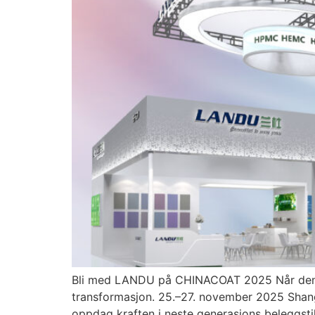
Bli med LANDU på CHINACOAT 2025 Når den gl
transformasjon. 25.–27. november 2025 Sha
oppdag kraften i neste generasjons beleggsti