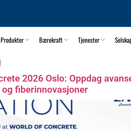
Produkter
Bærekraft
Tjenester
Selska
g
rete 2026 Oslo: Oppdag avans
 og fiberinnovasjoner