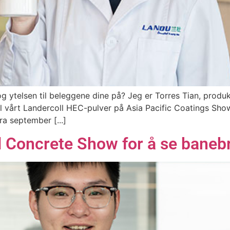
og ytelsen til beleggene dine på? Jeg er Torres Tian, produ
 til vårt Landercoll HEC-pulver på Asia Pacific Coatings S
a september [...]
 Concrete Show for å se baneb