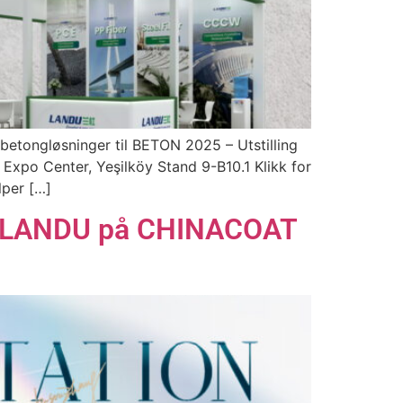
etongløsninger til BETON 2025 – Utstilling
Expo Center, Yeşilköy Stand 9-B10.1 Klikk for
lper […]
ed LANDU på CHINACOAT