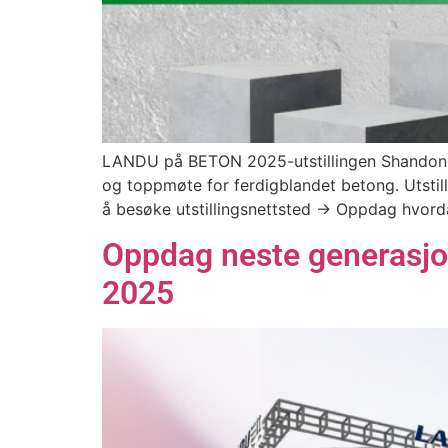
LANDU på BETON 2025-utstillingen Shandong L
og toppmøte for ferdigblandet betong. Utstil
å besøke utstillingsnettsted → Oppdag hvordan
Oppdag neste generasj
2025