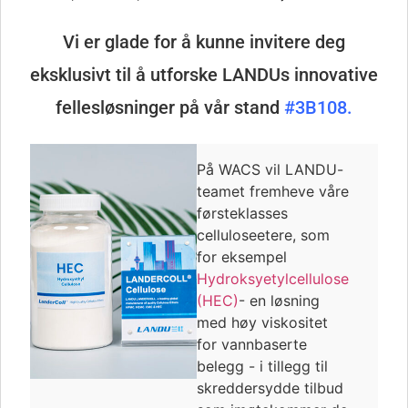
Vi er glade for å kunne invitere deg
eksklusivt til å utforske LANDUs innovative
fellesløsninger på vår stand
#3B108.
På WACS vil LANDU-
teamet fremheve våre
førsteklasses
celluloseetere, som
for eksempel
Hydroksyetylcellulose
(HEC)
- en løsning
med høy viskositet
for vannbaserte
belegg - i tillegg til
skreddersydde tilbud