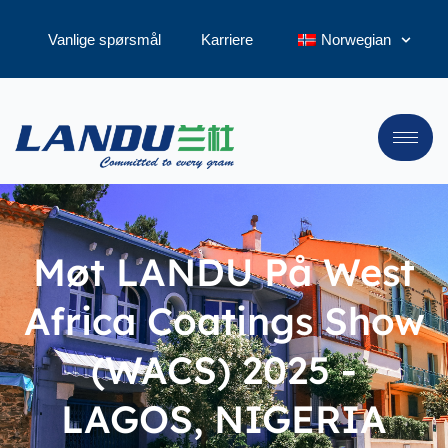
Vanlige spørsmål
Karriere
Norwegian
Møt LANDU På West
Africa Coatings Show
(WACS) 2025 -
LAGOS, NIGERIA