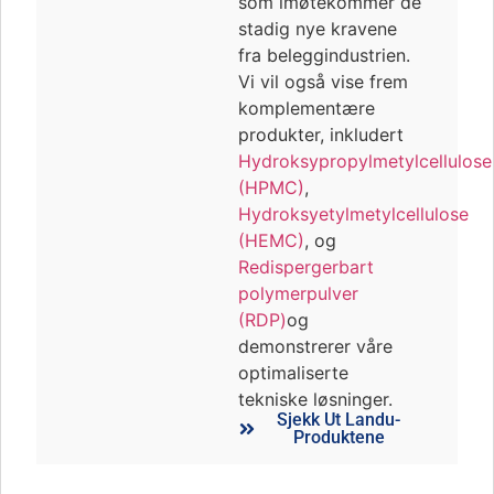
som imøtekommer de
stadig nye kravene
fra beleggindustrien.
Vi vil også vise frem
komplementære
produkter, inkludert
Hydroksypropylmetylcellulose
(HPMC)
,
Hydroksyetylmetylcellulose
(HEMC)
, og
Redispergerbart
polymerpulver
(RDP)
og
demonstrerer våre
optimaliserte
tekniske løsninger.
Sjekk Ut Landu-
Produktene