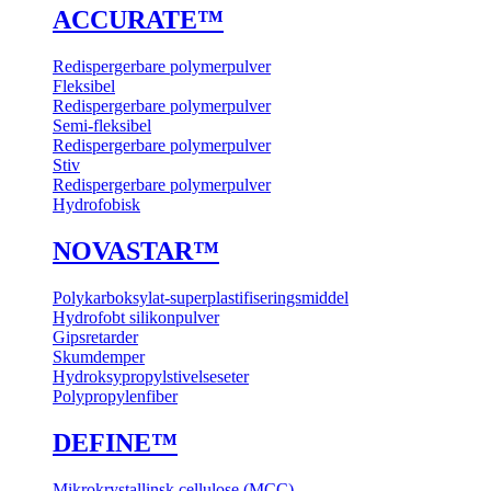
ACCU
RATE
™
Redispergerbare polymerpulver
Fleksibel
Redispergerbare polymerpulver
Semi-fleksibel
Redispergerbare polymerpulver
Stiv
Redispergerbare polymerpulver
Hydrofobisk
NOVA
STAR
™
Polykarboksylat-superplastifiseringsmiddel
Hydrofobt silikonpulver
Gipsretarder
Skumdemper
Hydroksypropylstivelseseter
Polypropylenfiber
DE
FINE
™
Mikrokrystallinsk cellulose (MCC)