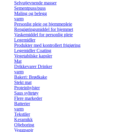
Selvutjevnende masser
Sementpuss/puss
Maling og belegg
varm
Personlig pleie og hjemmepleie
Rengjøringsmiddel for hjemmet
Vaskemiddel for personlig pleie
Legemidler
Produkter med kontrollert frigjøring
Legemidler Coating
Vegetabilske kapsler
Mat
Drikkevarer Drinker
varm
Bakeri: Brødkake
Stekt mat
Proteinhylster
Saus syltetøy
Flere markeder
Batterier
varm
Tekstiler
Keramikk
Oljeboring
Veggpapir