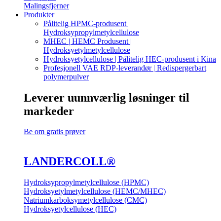
Malingsfjerner
Produkter
Pålitelig HPMC-produsent |
Hydroksypropylmetylcellulose
MHEC | HEMC Produsent |
Hydroksyetylmetylcellulose
Hydroksyetylcellulose | Pålitelig HEC-produsent i Kina
Profesjonell VAE RDP-leverandør | Redispergerbart
polymerpulver
Leverer uunnværlig
løsninger til
markeder
Be om gratis prøver
LANDER
COLL
®
Hydroksypropylmetylcellulose (HPMC)
Hydroksyetylmetylcellulose (HEMC/MHEC)
Natriumkarboksymetylcellulose (CMC)
Hydroksyetylcellulose (HEC)