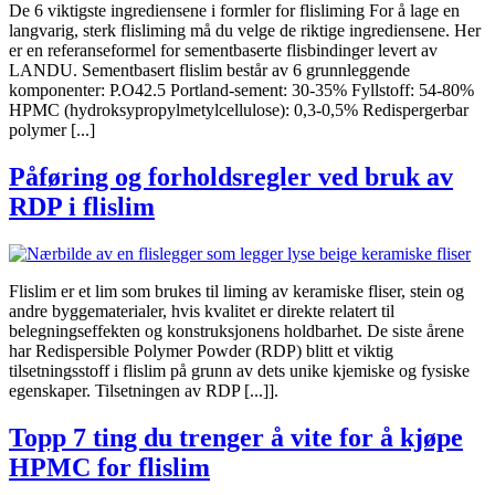
De 6 viktigste ingrediensene i formler for flisliming For å lage en
langvarig, sterk flisliming må du velge de riktige ingrediensene. Her
er en referanseformel for sementbaserte flisbindinger levert av
LANDU. Sementbasert flislim består av 6 grunnleggende
komponenter: P.O42.5 Portland-sement: 30-35% Fyllstoff: 54-80%
HPMC (hydroksypropylmetylcellulose): 0,3-0,5% Redispergerbar
polymer [...]
Påføring og forholdsregler ved bruk av
RDP i flislim
Flislim er et lim som brukes til liming av keramiske fliser, stein og
andre byggematerialer, hvis kvalitet er direkte relatert til
belegningseffekten og konstruksjonens holdbarhet. De siste årene
har Redispersible Polymer Powder (RDP) blitt et viktig
tilsetningsstoff i flislim på grunn av dets unike kjemiske og fysiske
egenskaper. Tilsetningen av RDP [...]].
Topp 7 ting du trenger å vite for å kjøpe
HPMC for flislim