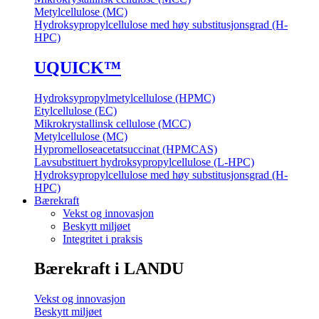
Metylcellulose (MC)
Hydroksypropylcellulose med høy substitusjonsgrad (H-
HPC)
UQU
ICK
™
Hydroksypropylmetylcellulose (HPMC)
Etylcellulose (EC)
Mikrokrystallinsk cellulose (MCC)
Metylcellulose (MC)
Hypromelloseacetatsuccinat (HPMCAS)
Lavsubstituert hydroksypropylcellulose (L-HPC)
Hydroksypropylcellulose med høy substitusjonsgrad (H-
HPC)
Bærekraft
Vekst og innovasjon
Beskytt miljøet
Integritet i praksis
Bærekraft
i LANDU
Vekst og innovasjon
Beskytt miljøet