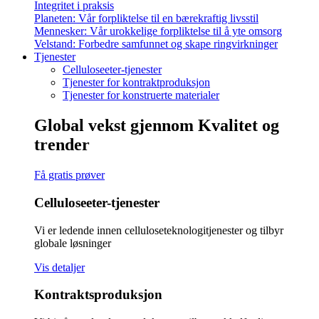
Integritet i praksis
Planeten: Vår forpliktelse til en bærekraftig livsstil
Mennesker: Vår urokkelige forpliktelse til å yte omsorg
Velstand: Forbedre samfunnet og skape ringvirkninger
Tjenester
Celluloseeter-tjenester
Tjenester for kontraktproduksjon
Tjenester for konstruerte materialer
Global vekst gjennom
Kvalitet og
trender
Få gratis prøver
Celluloseeter-tjenester
Vi er ledende innen celluloseteknologitjenester og tilbyr
globale løsninger
Vis detaljer
Kontraktsproduksjon