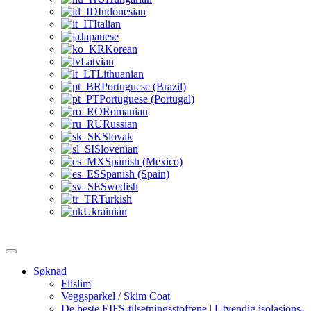
Indonesian
Italian
Japanese
Korean
Latvian
Lithuanian
Portuguese (Brazil)
Portuguese (Portugal)
Romanian
Russian
Slovak
Slovenian
Spanish (Mexico)
Spanish (Spain)
Swedish
Turkish
Ukrainian
Søknad
Flislim
Veggsparkel / Skim Coat
De beste EIFS-tilsetningsstoffene | Utvendig isolasjons-