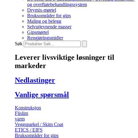
og overflatebehandlingssystem
Drymix-mørtel
Bruksområder for gips
Maling og belegg
Selvutjevnende masser
Gipsmørtel
Rengjøringsmidler
Søk
Leverer livsviktige
løsninger til
markeder
Nedlastinger
Vanlige spørsmål
Konstruksjon
Flislim
varm
Veggsparkel / Skim Coat
ETICS / EIFS
Bruksområder for gips