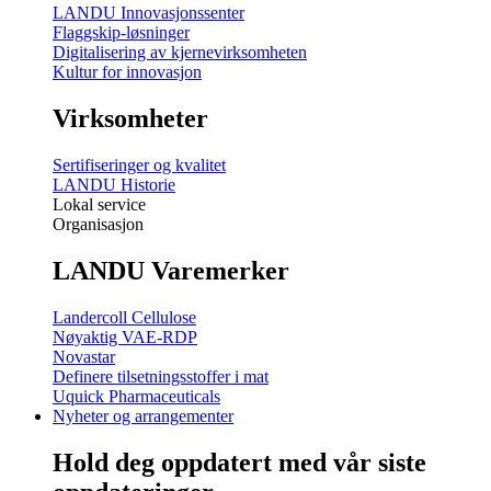
LANDU Innovasjonssenter
Flaggskip-løsninger
Digitalisering av kjernevirksomheten
Kultur for innovasjon
Virksomheter
Sertifiseringer og kvalitet
LANDU Historie
Lokal service
Organisasjon
LANDU Varemerker
Landercoll Cellulose
Nøyaktig VAE-RDP
Novastar
Definere tilsetningsstoffer i mat
Uquick Pharmaceuticals
Nyheter og arrangementer
Hold deg oppdatert med vår
siste