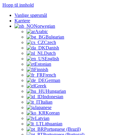
Hopp til innhold
Vanlige spørsmål
Karriere
Norwegian
Arabic
Bulgarian
Czech
Danish
Dutch
English
Estonian
Finnish
French
German
Greek
Hungarian
Indonesian
Italian
Japanese
Korean
Latvian
Lithuanian
Portuguese (Brazil)
Portuguese (Portugal)