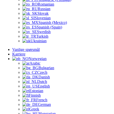
Romanian
Russian
Slovak
Slovenian
Spanish (Mexico)
Spanish (Spain)
Swedish
Turkish
Ukrainian
Vanlige spørsmål
Karriere
Norwegian
Arabic
Bulgarian
Czech
Danish
Dutch
English
Estonian
Finnish
French
German
Greek
Hungarian