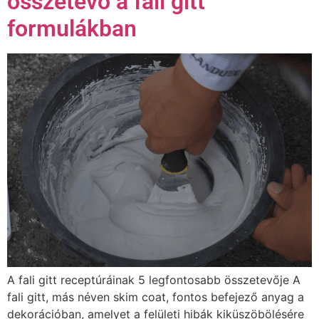
összetevő a fali gitt
formulákban
A fali gitt receptúráinak 5 legfontosabb összetevője A
fali gitt, más néven skim coat, fontos befejező anyag a
dekorációban, amelyet a felületi hibák kiküszöbölésére