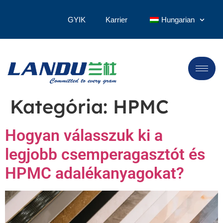
GYIK
Karrier
Hungarian
Kategória:
HPMC
Hogyan válasszuk ki a
legjobb csemperagasztót és
HPMC adalékanyagokat?