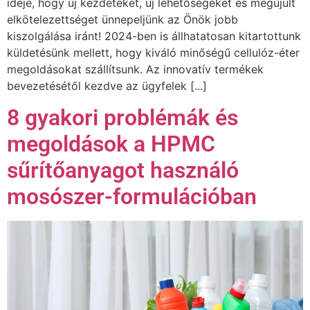
ideje, hogy új kezdeteket, új lehetőségeket és megújult
elkötelezettséget ünnepeljünk az Önök jobb
kiszolgálása iránt! 2024-ben is állhatatosan kitartottunk
küldetésünk mellett, hogy kiváló minőségű cellulóz-éter
megoldásokat szállítsunk. Az innovatív termékek
bevezetésétől kezdve az ügyfelek [...]
8 gyakori problémák és
megoldások a HPMC
sűrítőanyagot használó
mosószer-formulációban