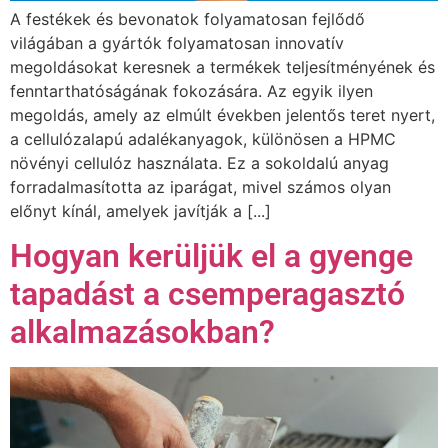
A festékek és bevonatok folyamatosan fejlődő
világában a gyártók folyamatosan innovatív
megoldásokat keresnek a termékek teljesítményének és
fenntarthatóságának fokozására. Az egyik ilyen
megoldás, amely az elmúlt években jelentős teret nyert,
a cellulózalapú adalékanyagok, különösen a HPMC
növényi cellulóz használata. Ez a sokoldalú anyag
forradalmasította az iparágat, mivel számos olyan
előnyt kínál, amelyek javítják a [...]
Hogyan kerüljük el a gyenge
tapadást a csemperagasztó
alkalmazásokban?