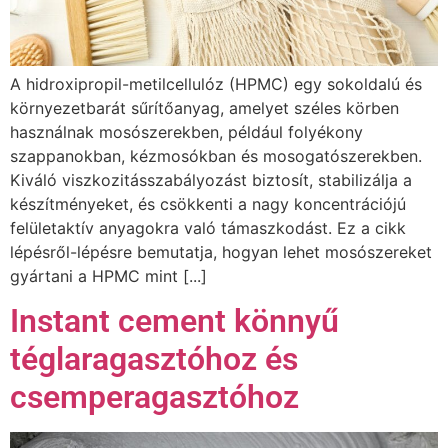
A hidroxipropil-metilcellulóz (HPMC) egy sokoldalú és
környezetbarát sűrítőanyag, amelyet széles körben
használnak mosószerekben, például folyékony
szappanokban, kézmosókban és mosogatószerekben.
Kiváló viszkozitásszabályozást biztosít, stabilizálja a
készítményeket, és csökkenti a nagy koncentrációjú
felületaktív anyagokra való támaszkodást. Ez a cikk
lépésről-lépésre bemutatja, hogyan lehet mosószereket
gyártani a HPMC mint [...]
Instant cement könnyű
téglaragasztóhoz és
csemperagasztóhoz