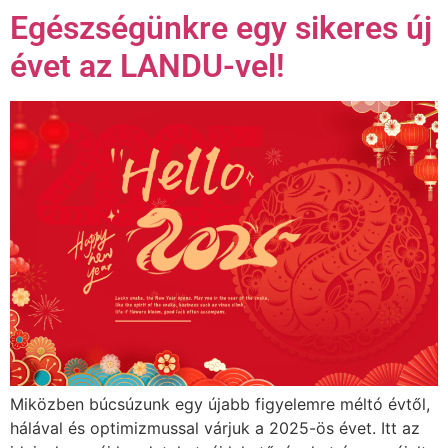
Egészségünkre egy sikeres új
évet az LANDU-vel!
Miközben búcsúzunk egy újabb figyelemre méltó évtől,
hálával és optimizmussal várjuk a 2025-ös évet. Itt az