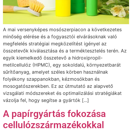
A mai versenyképes mosószerpiacon a következetes
minőség elérése és a fogyasztói elvárásoknak való
megfelelés stratégiai megközelítést igényel az
összetevők kiválasztása és a terméktesztelés terén. Az
egyik kiemelkedő összetevő a hidroxipropil-
metilcellulóz (HPMC), egy sokoldalú, környezetbarát
sűrítőanyag, amelyet széles körben használnak
folyékony szappanokban, kézmosókban és
mosogatószerekben. Ez az útmutató az alapvető
vizsgálati módszereket és optimalizálási stratégiákat
vázolja fel, hogy segítse a gyártók [...]
A papírgyártás fokozása
cellulózszármazékokkal