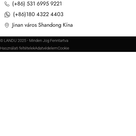
(+86) 531 6995 9221
(+86)180 4322 4403
Jinan város Shandong Kína
© LANDU 2025 - Minden Jog Fenntartva
Használati feltételek
Adatvédelem
Cookie