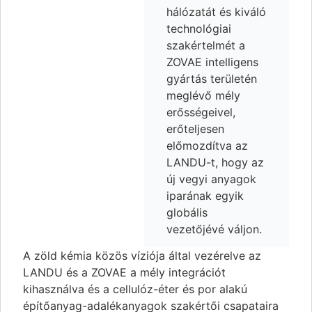
hálózatát és kiváló
technológiai
szakértelmét a
ZOVAE intelligens
gyártás területén
meglévő mély
erősségeivel,
erőteljesen
előmozdítva az
LANDU-t, hogy az
új vegyi anyagok
iparának egyik
globális
vezetőjévé váljon.
A zöld kémia közös víziója által vezérelve az
LANDU és a ZOVAE a mély integrációt
kihasználva és a cellulóz-éter és por alakú
építőanyag-adalékanyagok szakértői csapataira