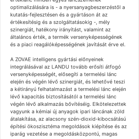
optimalizálására is - a nyersanyagbeszerzéstől a
kutatás-fejlesztésen és a gyártáson át az
értékesítésig és a szolgáltatásokig -, mély
szinergiát, hatékony irányítást, valamint az
általános érték, a termék versenyképességének
és a piaci reagálóképességének javítását érve el.
A ZOVAE intelligens gyártási előnyeinek
integrálásával az LANDU tovább erősíti átfogó
versenyképességét, elősegíti a termelési lánc
elején és végén lévő szinergiát, és lehetővé teszi
a kétirányú felhatalmazást a termelési lánc elején
lévő kapacitás biztosításától a termelési lánc
végén lévő alkalmazás bővítéséig. Elkötelezettek
vagyunk a kémiai új anyagok ipari láncának zöld
átalakítása, az alacsony szén-dioxid-kibocsátású
építési ökoszisztéma megoldások kiépítése és az
iparág vezetése a megoldásközpontú, magas