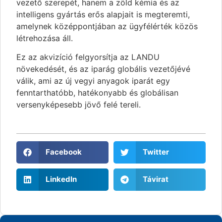
vezető szerepét, hanem a zöld kémia és az
intelligens gyártás erős alapjait is megteremti,
amelynek középpontjában az ügyfélérték közös
létrehozása áll.
Ez az akvizíció felgyorsítja az LANDU
növekedését, és az iparág globális vezetőjévé
válik, ami az új vegyi anyagok iparát egy
fenntarthatóbb, hatékonyabb és globálisan
versenyképesebb jövő felé tereli.
Facebook
Twitter
LinkedIn
Távirat