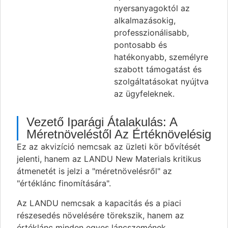
nyersanyagoktól az
alkalmazásokig,
professzionálisabb,
pontosabb és
hatékonyabb, személyre
szabott támogatást és
szolgáltatásokat nyújtva
az ügyfeleknek.
Vezető Iparági Átalakulás: A
Méretnöveléstől Az Értéknövelésig
Ez az akvizíció nemcsak az üzleti kör bővítését
jelenti, hanem az LANDU New Materials kritikus
átmenetét is jelzi a "méretnövelésről" az
"értéklánc finomítására".
Az LANDU nemcsak a kapacitás és a piaci
részesedés növelésére törekszik, hanem az
értéklánc minden egyes láncszemének