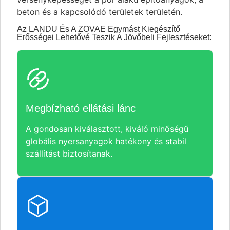
beton és a kapcsolódó területek területén.
Az LANDU És A ZOVAE Egymást Kiegészítő
Erősségei Lehetővé Teszik A Jövőbeli Fejlesztéseket:
Megbízható ellátási lánc
A gondosan kiválasztott, kiváló minőségű
globális nyersanyagok hatékony és stabil
szállítást biztosítanak.