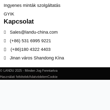
Ingyenes minták szolgáltatás
GYIK
Kapcsolat
Sales@landu-china.com
(+86) 531 6995 9221
(+86)180 4322 4403
Jinan város Shandong Kína
© LANDU 2025 - Minden Jog Fenntartva
Használati feltételek
Adatvédelem
Cookie