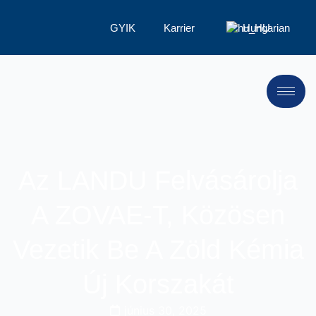
GYIK
Karrier
Hungarian
Az LANDU Felvásárolja
A ZOVAE-T, Közösen
Vezetik Be A Zöld Kémia
Új Korszakát
június 30, 2025