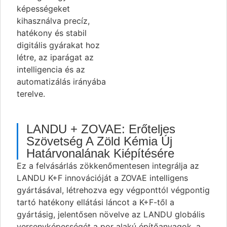
képességeket
kihasználva precíz,
hatékony és stabil
digitális gyárakat hoz
létre, az iparágat az
intelligencia és az
automatizálás irányába
terelve.
LANDU + ZOVAE: Erőteljes
Szövetség A Zöld Kémia Új
Határvonalának Kiépítésére
Ez a felvásárlás zökkenőmentesen integrálja az
LANDU K+F innovációját a ZOVAE intelligens
gyártásával, létrehozva egy végponttól végpontig
tartó hatékony ellátási láncot a K+F-től a
gyártásig, jelentősen növelve az LANDU globális
versenyképességét a por alakú építőanyagok, a