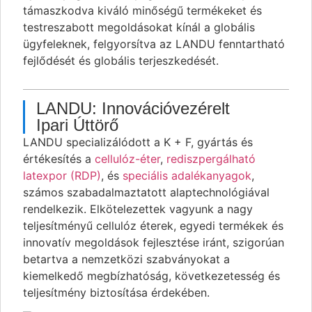
támaszkodva kiváló minőségű termékeket és
testreszabott megoldásokat kínál a globális
ügyfeleknek, felgyorsítva az LANDU fenntartható
fejlődését és globális terjeszkedését.
LANDU: Innovációvezérelt
Ipari Úttörő
LANDU specializálódott a K + F, gyártás és
értékesítés a
cellulóz-éter
,
rediszpergálható
latexpor (RDP)
, és
speciális adalékanyagok
,
számos szabadalmaztatott alaptechnológiával
rendelkezik. Elkötelezettek vagyunk a nagy
teljesítményű cellulóz éterek, egyedi termékek és
innovatív megoldások fejlesztése iránt, szigorúan
betartva a nemzetközi szabványokat a
kiemelkedő megbízhatóság, következetesség és
teljesítmény biztosítása érdekében.