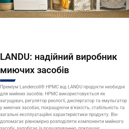
LANDU: надійний виробник
миючих засобів
Преміум Landercoll® HPMC від LANDU
продукти необхідні
для мийних засобів.
HPMC використовується як
загущувач, регулятор реології, диспергатор та емульгатор
у миючих засобах, покращуючи в'язкість, стабільність та
загальні експлуатаційні характеристики продукту. Він
допомагає рівномірно розподіляти компоненти мийного
засобу, запобігає їх розшаруванню, покращує