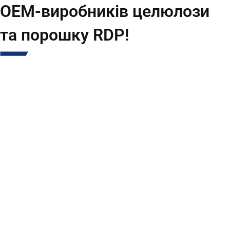
OEM-виробників целюлози
та порошку RDP!