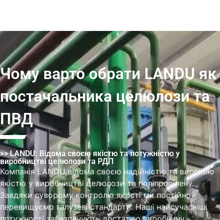
Чому варто обрати LANDU як
постачальника целюлози та
ПВД
>> LANDU: Відома своєю якістю та потужністю у
виробництві целюлози та РДП
Компанія LANDU відома своєю надійністю та високою
якістю у виробництві целюлози та поліпропілену.
Завдяки суворому контролю якості ми постійно
перевищуємо галузеві стандарти. Наші найсучасніші
потужності забезпечують достатню виробничу