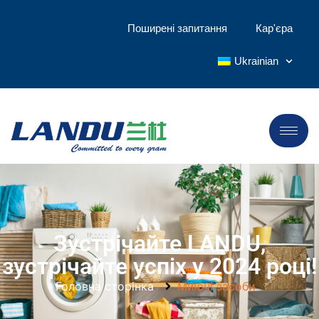
Поширені запитання
Кар'єра
Ukrainian
Зустрічайте LANDU,
зустрічайте успіх у 2024 році!
Головна сторінка
Миючі засоби