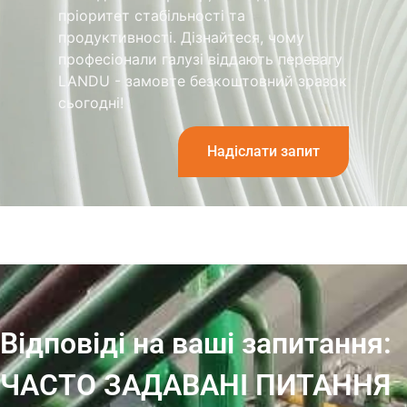
пріоритет стабільності та
продуктивності. Дізнайтеся, чому
професіонали галузі віддають перевагу
LANDU - замовте безкоштовний зразок
сьогодні!
Надіслати запит
Відповіді на ваші запитання:
ЧАСТО ЗАДАВАНІ ПИТАННЯ