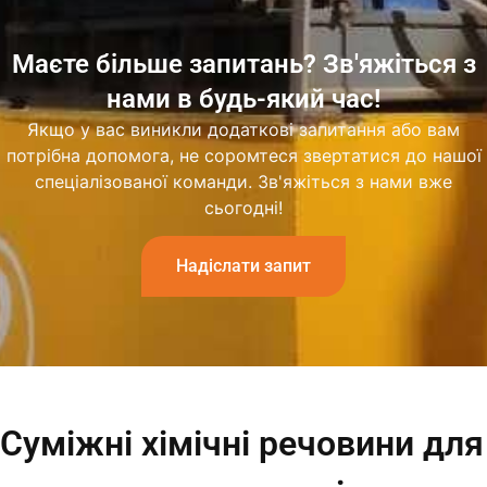
Маєте більше запитань? Зв'яжіться з
нами в будь-який час!
Якщо у вас виникли додаткові запитання або вам
потрібна допомога, не соромтеся звертатися до нашої
спеціалізованої команди. Зв'яжіться з нами вже
сьогодні!
Надіслати запит
Суміжні хімічні речовини для