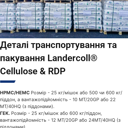
Деталі транспортування та
пакування Landercoll®
Cellulose & RDP
HPMC/HEMC
Розмір - 25 кг/мішок або 500 чи 600 кг/
піддон, а вантажопідйомність - 10 МТ/20GP або 22
МТ/40HQ (з піддонами).
ГЕК.
Розмір - 25 кг/мішок або 600 кг/піддон,
вантажопідйомність - 12 MT/20GP або 24MT/40HQ (з
піддонами).