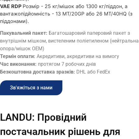
VAE RDP
Розмір - 25 кг/мішок або 1300 кг/піддон, а
вантажопідйомність - 13 МТ/20GP або 26 МТ/40HQ (з
піддонами).
Пакувальний пакет:
Багатошаровий паперовий пакет з
внутрішнім мішком, вистеленим поліетиленом (нейтральна
опора/мішок OEM)
Термін оплати:
Акредитиви, акредитиви на вимогу
Час виконання:
протягом 7 робочих днів
Безкоштовна доставка зразків:
DHL або FedEx
Зв'яжіться з нами
LANDU: Провідний
постачальник рішень для