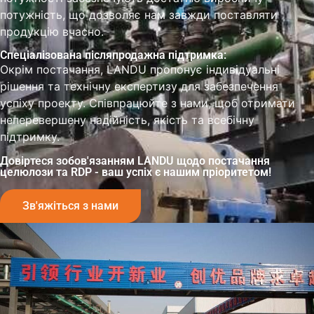
потужність, що дозволяє нам завжди поставляти
продукцію вчасно.
Спеціалізована післяпродажна підтримка:
Окрім постачання, LANDU пропонує індивідуальні
рішення та технічну експертизу для забезпечення
успіху проекту. Співпрацюйте з нами, щоб отримати
неперевершену надійність, якість та всебічну
підтримку.
Довіртеся зобов'язанням LANDU щодо постачання
целюлози та RDP - ваш успіх є нашим пріоритетом!
Зв'яжіться з нами