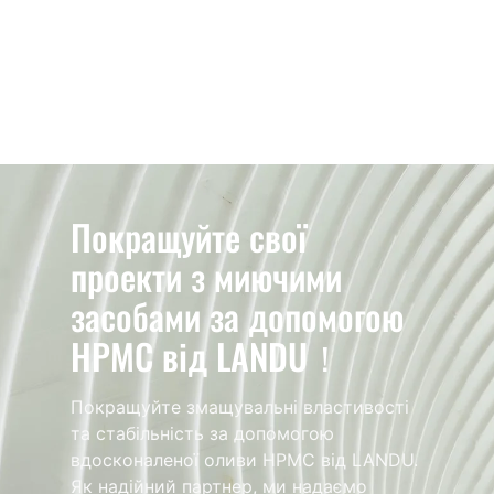
Покращуйте свої
проекти з миючими
засобами за допомогою
HPMC від LANDU！
Покращуйте змащувальні властивості
та стабільність за допомогою
вдосконаленої оливи HPMC від LANDU.
Як надійний партнер, ми надаємо