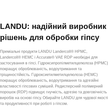
LANDU: надійний виробник
рішень для обробки гіпсу
Преміальні продукти LANDU Landercoll® HPMC,
Landercoll® HEMC і Accurate® VAE RDP необхідні для
застосування в гіпсі. Гідроксипропілметилцелюлоза (HPMC)
покращує оброблюваність, водоутримання та
тріщиностійкість. Гідроксиетилметилцелюлоза (HEMC)
покращує оброблюваність, водоутримання та адгезійні
властивості гіпсових сумішей. Редисперсний полімерний
порошок (RDP) підвищує гнучкість, адгезію та довговічність
виробів на основі гіпсу.
Обирайте LANDU для чудової якості
та продуктивності при роботі з гіпсом.