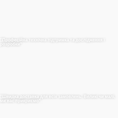
використовуємо вертикальні реактори та технології
циклонного змішування для досягнення більш повного
та ретельного змішування. Наші точні методи
гарантують, що наші клієнти отримують лише найкращі
та найнадійніші продукти.
"Професійна технічна підтримка та дослідження і
розробки"
LANDU надає пріоритет задоволенню ваших потреб.
Маючи дві лабораторії, LANDU здатна запропонувати
індивідуальні рішення та технічну експертизу, а також
впроваджувати інновації для розробки продуктів
найвищої якості. Співпрацюйте з нами, щоб отримати
неперевершену надійність, якість та всебічну
підтримку.
"Швидка доставка для всіх замовлень: Великі чи малі,
ми вас прикриємо".
LANDU повністю усвідомлює важливість своєчасної
доставки, і ми пропонуємо швидку доставку для всіх