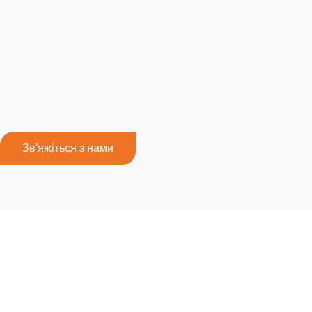
розмірів замовлень. З нашою річною потужністю 75
000 тонн і великими складськими приміщеннями ви
можете покластися на нас, щоб швидко і ефективно
задовольнити ваші потреби, навіть для великих
замовлень. Наша високоякісна продукція може бути
відправлена безпосередньо до вас через FedEx або
DHL
.
Зв'яжіться з нами