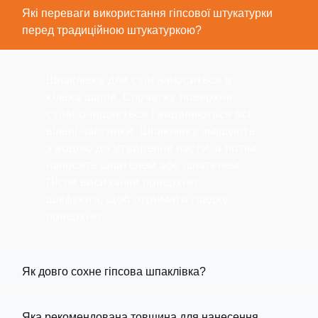
Які переваги використання гіпсової штукатурки
перед традиційною штукатуркою?
Шпаклівка для стін наноситься в
кілька шарів. Спочатку поверхня
стіни очищається і видаляються всі
вільні частинки. Шпаклівку змішують
з водою до утворення пасти, а потім
наносять шпателем або шпателем.
Після висихання поверхню
шліфують, щоб отримати гладку
поверхню.
Як довго сохне гіпсова шпаклівка?
Яка рекомендована товщина для нанесення