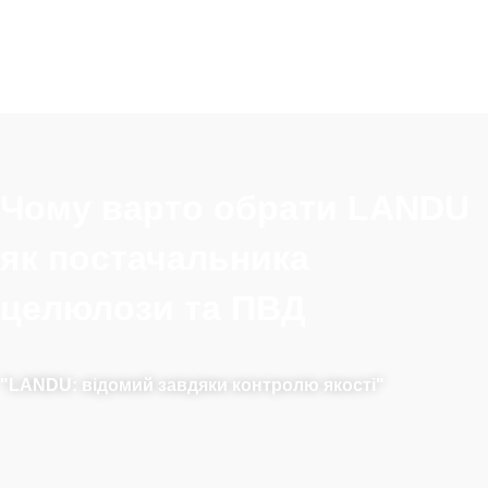
Чому варто обрати LANDU
як постачальника
целюлози та ПВД
"LANDU: відомий завдяки контролю якості"
LANDU відомий своєю надійністю та високою якістю у
виробництві HPMC. Сертифікований за стандартами
ISO 9001 та EU REACH, ми постійно перевищуємо
галузеві стандарти. Наприклад, під час виробництва ми