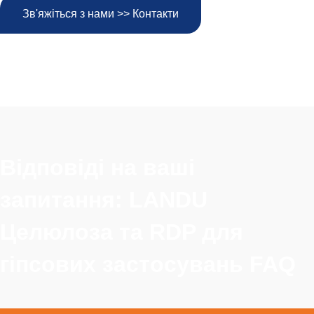
Зв'яжіться з нами >> Контакти
Відповіді на ваші
запитання: LANDU
Целюлоза та RDP для
гіпсових застосувань FAQ