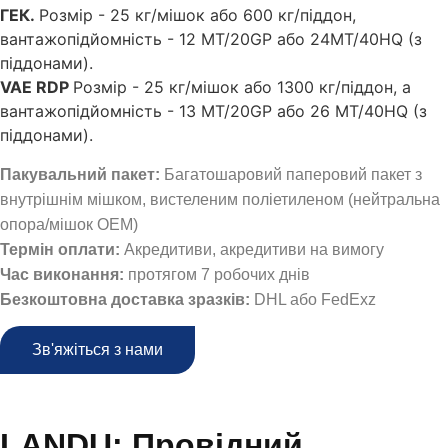
ГЕК.
Розмір - 25 кг/мішок або 600 кг/піддон,
вантажопідйомність - 12 MT/20GP або 24MT/40HQ (з
піддонами).
VAE RDP
Розмір - 25 кг/мішок або 1300 кг/піддон, а
вантажопідйомність - 13 МТ/20GP або 26 МТ/40HQ (з
піддонами).
Пакувальний пакет:
Багатошаровий паперовий пакет з
внутрішнім мішком, вистеленим поліетиленом (нейтральна
опора/мішок OEM)
Термін оплати:
Акредитиви, акредитиви на вимогу
Час виконання:
протягом 7 робочих днів
Безкоштовна доставка зразків:
DHL або FedExz
Зв'яжіться з нами
LANDU: Провідний