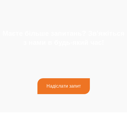
Маєте більше запитань? Зв'яжіться
з нами в будь-який час!
Якщо у вас виникли додаткові запитання або вам
потрібна допомога, не соромтеся звертатися до нашої
спеціалізованої команди. Зв'яжіться з нами вже
сьогодні!
Надіслати запит