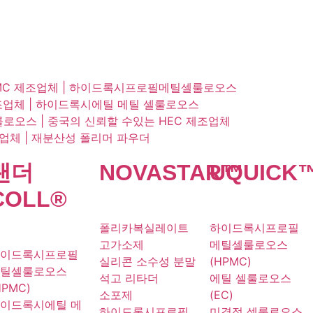
PMC 제조업체 | 하이드록시프로필메틸셀룰로오스
 제조업체 | 하이드록시에틸 메틸 셀룰로오스
로오스 | 중국의 신뢰할 수있는 HEC 제조업체
급업체 | 재분산성 폴리머 파우더
랜더
NOVA
STAR
UQU
™
ICK
COLL
®
폴리카복실레이트
하이드록시프로필
고가소제
메틸셀룰로오스
이드록시프로필
실리콘 소수성 분말
(HPMC)
틸셀룰로오스
석고 리타더
에틸 셀룰로오스
HPMC)
소포제
(EC)
이드록시에틸 메
하이드록시프로필
미결정 셀룰로오스