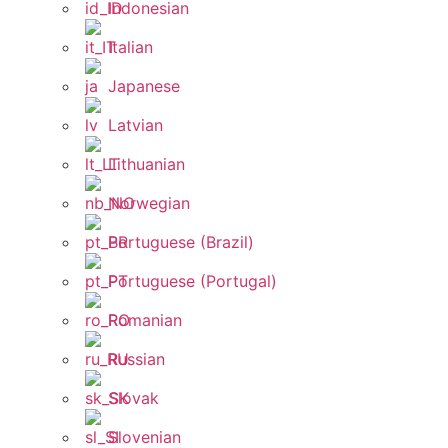
Indonesian
Italian
Japanese
Latvian
Lithuanian
Norwegian
Portuguese (Brazil)
Portuguese (Portugal)
Romanian
Russian
Slovak
Slovenian