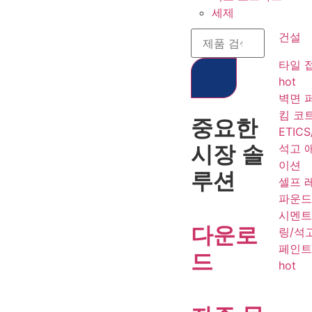
세제
건설
타일 
hot
벽면 
킴 코
중요한
ETICS
석고 
시장 솔
이션
루션
셀프 
파운
시멘트
다운로
링/석
페인트
드
hot