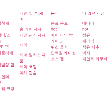
개인 및 홈 케
음식
더 많은 시장
어
접착제
음료 음료
배터리
홈 케어 세제
hot
hot
퍼티/스
개인 관리 세제
베이커리: 빵
섬유
트
케이크
세라믹
제약
/EIFS
튀긴 음식
석유 시추
애플리케
단백질 케이싱
벽지
제어 릴리스 제
소스 잼
페인트 리무버
품
레벨링 컴
제약 코팅
드
야채 캡슐
 렌더
고
 및 코팅