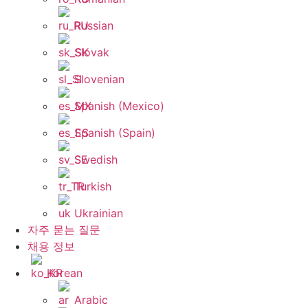
Russian
Slovak
Slovenian
Spanish (Mexico)
Spanish (Spain)
Swedish
Turkish
Ukrainian
자주 묻는 질문
채용 정보
Korean
Arabic