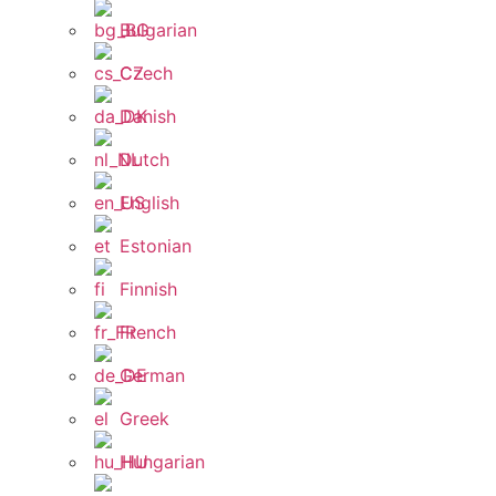
Bulgarian
Czech
Danish
Dutch
English
Estonian
Finnish
French
German
Greek
Hungarian