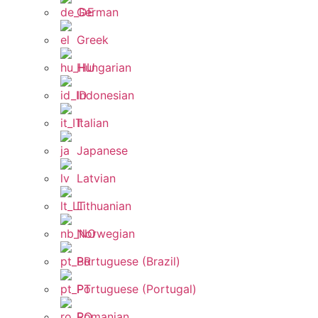
German
Greek
Hungarian
Indonesian
Italian
Japanese
Latvian
Lithuanian
Norwegian
Portuguese (Brazil)
Portuguese (Portugal)
Romanian