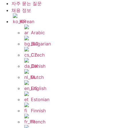
자주 묻는 질문
채용 정보
Korean
Arabic
Bulgarian
Czech
Danish
Dutch
English
Estonian
Finnish
French