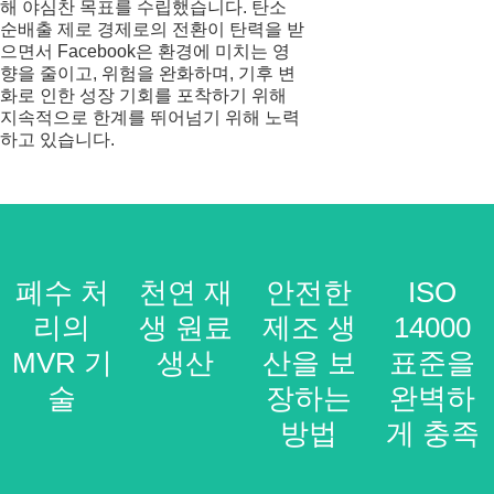
해 야심찬 목표를 수립했습니다. 탄소
순배출 제로 경제로의 전환이 탄력을 받
으면서 Facebook은 환경에 미치는 영
향을 줄이고, 위험을 완화하며, 기후 변
화로 인한 성장 기회를 포착하기 위해
지속적으로 한계를 뛰어넘기 위해 노력
하고 있습니다.
폐수 처
폐수 처
천연 재
천연 재
안전한
안전한
ISO
ISO
리 분야
리의
생 원료
생 원료
제조 생
제조 생
14000
14000
MVR 기
의 MVR
생산
생산
산을 보
산을 보
표준을
표준을
기술
술
장하는
장하는
완벽하
완벽하
방법
방법
게 충족
게 충족