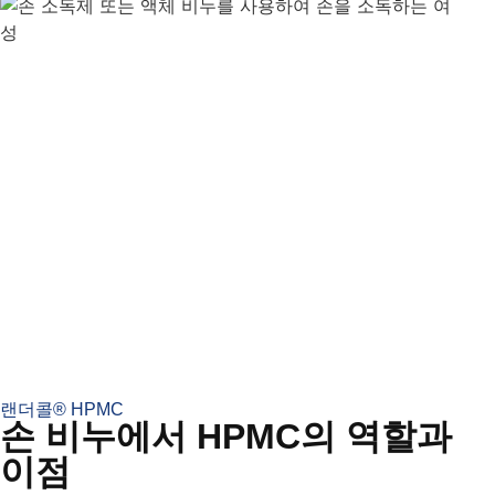
랜더콜® HPMC
손 비누에서 HPMC의 역할과
이점