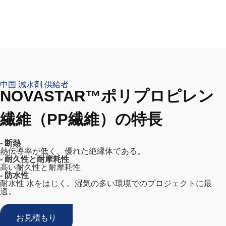
中国 減水剤 供給者
NOVASTAR™ポリプロピレン
繊維（PP繊維）の特長
- 断熱
熱伝導率が低く、優れた絶縁体である。
- 耐久性と耐摩耗性
高い耐久性と耐摩耗性
- 防水性
耐水性 水をはじく。湿気の多い環境でのプロジェクトに最
適。
お見積もり