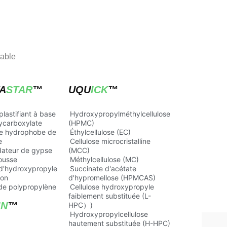
sable
A
STAR
™
UQU
ICK
™
lastifiant à base
Hydroxypropylméthylcellulose
ycarboxylate
(HPMC)
e hydrophobe de
Éthylcellulose (EC)
e
Cellulose microcristalline
dateur de gypse
(MCC)
ousse
Méthylcellulose (MC)
 d'hydroxypropyle
Succinate d'acétate
don
d'hypromellose (HPMCAS)
 de polypropylène
Cellulose hydroxypropyle
faiblement substituée (L-
IN
™
HPC）)
Hydroxypropylcellulose
hautement substituée (H-HPC)