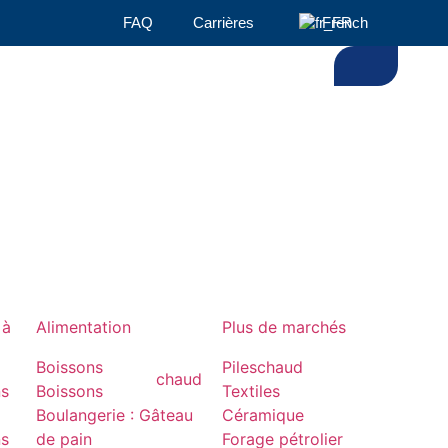
FAQ
Carrières
French
 à
Alimentation
Plus de marchés
Boissons
Piles
chaud
chaud
ns
Boissons
Textiles
Boulangerie : Gâteau
Céramique
ns
de pain
Forage pétrolier