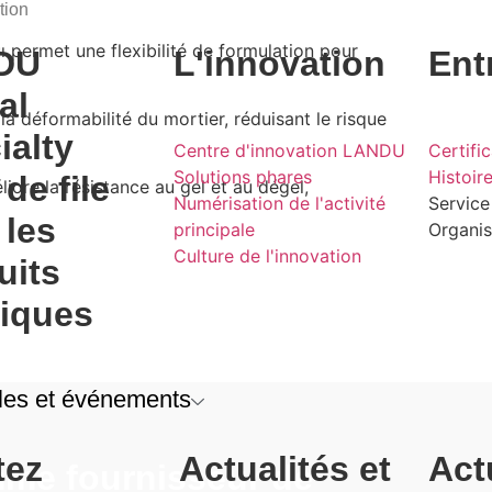
tion
i permet une flexibilité de formulation pour
DU
L'innovation
Ent
al
la déformabilité du mortier, réduisant le risque
ialty
Centre d'innovation LANDU
Certific
Solutions phares
Histoi
de file
iore la résistance au gel et au dégel,
Numérisation de l'activité
Service
 les
principale
Organis
Culture de l'innovation
uits
iques
les et événements
tez
Actualités et
Act
me fournisseur de