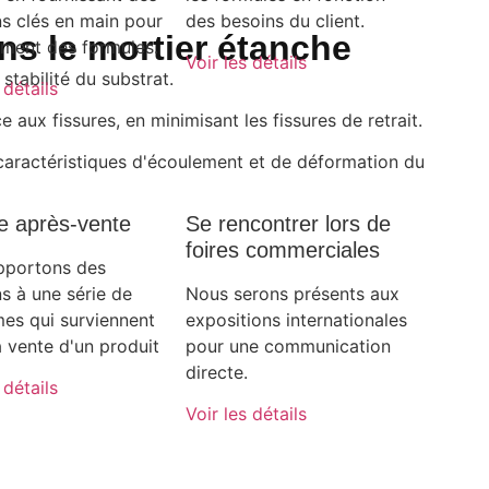
ns clés en main pour
des besoins du client.
ns le mortier étanche
tement des formules.
Voir les détails
tabilité du substrat.
 détails
ce aux fissures, en minimisant les fissures de retrait.
caractéristiques d'écoulement et de déformation du
e après-vente
Se rencontrer lors de
foires commerciales
pportons des
ns à une série de
Nous serons présents aux
es qui surviennent
expositions internationales
a vente d'un produit
pour une communication
directe.
 détails
Voir les détails