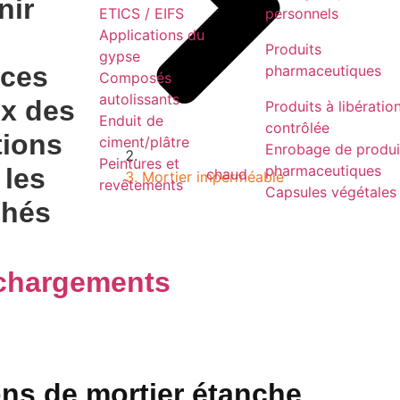
nir
ETICS / EIFS
personnels
Applications du
Produits
gypse
ices
pharmaceutiques
Composés
autolissants
ux
des
Produits à libératio
Enduit de
contrôlée
tions
ciment/plâtre
Enrobage de produi
Peintures et
pharmaceutiques
 les
chaud
Mortier imperméable
revêtements
Capsules végétales
chés
chargements
ons de mortier étanche