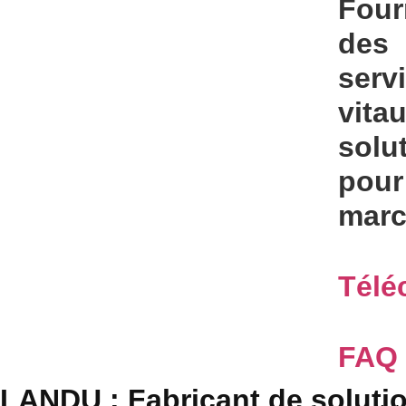
Four
des
serv
vita
solu
pour
mar
Télé
FAQ
LANDU : Fabricant de soluti