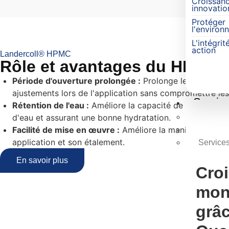
Croissanc
innovatio
Protéger
l'environ
L'intégrit
action
Landercoll® HPMC
Rôle et avantages du HPMC d
Période d'ouverture prolongée :
Prolonge le temps ouv
ajustements lors de l'application sans compromettre les
Servic
Rétention de l'eau :
Améliore la capacité de rétention d
d'eau et assurant une bonne hydratation.
Services
Facilité de mise en œuvre :
Améliore la maniabilité et la
Services
application et son étalement.
Services
En savoir plus
Cro
mon
grâc