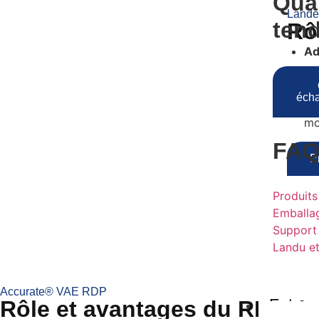
Qual
Lande
ten
Rô
Ad
Ré
écha
Mo
mo
FA
E
Produits
Emballag
Support
Landu et
Accurate® VAE RDP
Entrepr
Rôle et avantages du RDP da