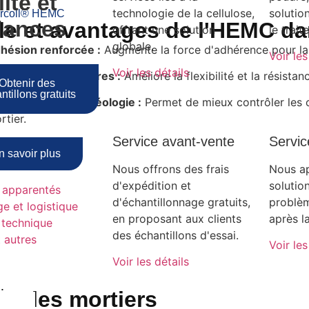
ité et
technologie de la cellulose,
solutio
rcoll® HEMC
dances
le et avantages de l'HEMC da
offrant une solution
le trai
globale.
hésion renforcée :
Augmente la force d'adhérence pour la s
Voir les
Voir les détails
sistance aux fissures :
Améliore la flexibilité et la résistan
Obtenir des
ntillons gratuits
dification de la rhéologie :
Permet de mieux contrôler les 
rtier.
Q
Service avant-vente
Servic
n savoir plus
Nous offrons des frais
Nous a
d'expédition et
solutio
 apparentés
d'échantillonnage gratuits,
problèm
e et logistique
en proposant aux clients
après l
 technique
des échantillons d'essai.
 autres
Voir les
Voir les détails
ise
ns les mortiers