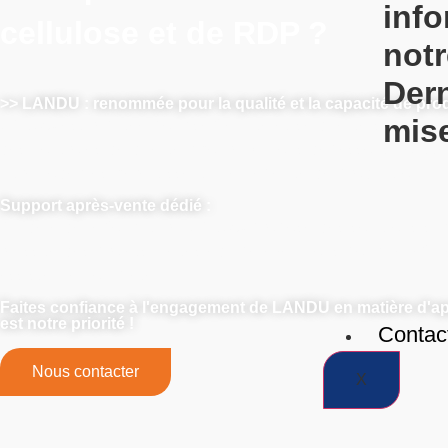
inf
cellulose et de RDP ?
notr
Der
>> LANDU : renommée pour la qualité et la capacité de pro
mise
LANDU est réputée pour sa fiabilité et sa qualité supérieu
des contrôles de qualité rigoureux, nous dépassons constam
ultramodernes garantissent une capacité de production imp
Support après-vente dédié :
Au-delà de la fourniture, LANDU propose des solutions sur
réussite des projets. Faites équipe avec nous pour bénéficie
assistance complète.
Faites confiance à l'engagement de LANDU en matière d'ap
est notre priorité !
Contac
Nous contacter
X