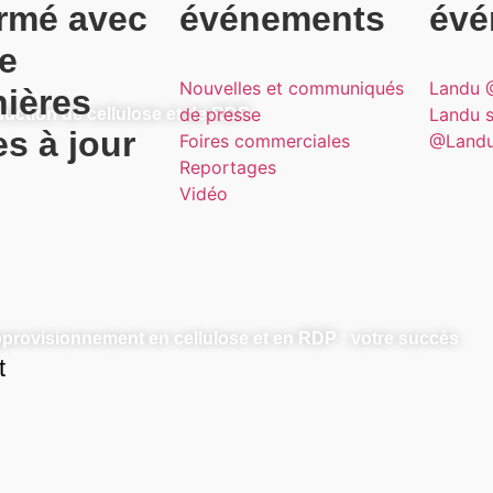
ormé avec
événements
évé
e
Nouvelles et communiqués
Landu 
nières
de presse
Landu 
duction de cellulose et de RDP
s à jour
re dans la production de cellulose et de RDP. Grâce à
Foires commerciales
@Landu 
ment les normes de l'industrie. Nos installations
Reportages
ortante, permettant de livrer à temps, à chaque fois.
Vidéo
 mesure et une expertise technique pour assurer la
r d'une fiabilité et d'une qualité inégalées et d'une
provisionnement en cellulose et en RDP : votre succès
t