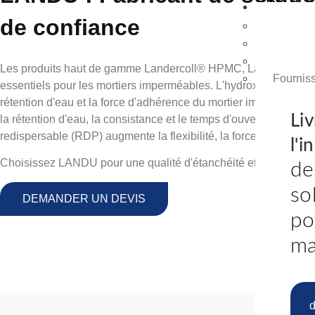
Produit
de confiance
Fabrican
MHEC | 
Hydroxye
Les produits haut de gamme Landercoll® HPMC, Landercoll
Fournis
essentiels pour les mortiers imperméables. L'hydroxypropylméth
rétention d'eau et la force d'adhérence du mortier imperméabl
Liv
la rétention d'eau, la consistance et le temps d'ouverture du 
redispersable (RDP) augmente la flexibilité, la force d'adhérence
l'i
Choisissez LANDU pour une qualité d'étanchéité et des perfor
de
so
DEMANDER UN DEVIS
po
ma
d