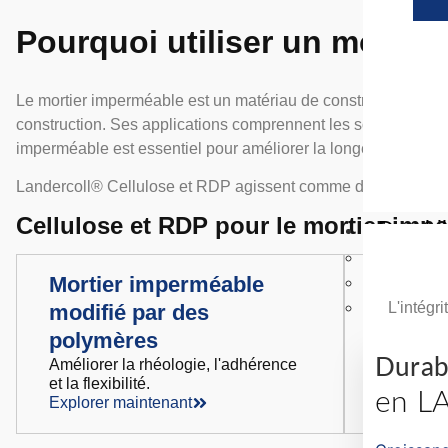
Pourquoi utiliser un mortie
Le mortier imperméable est un matériau de construction essenti
construction. Ses applications comprennent les sous-sols et le
imperméable est essentiel pour améliorer la longévité et la d
Landercoll® Cellulose et RDP agissent comme des additifs en 
Cellulose et RDP pour le mortier imp
Durabil
Croître 
Mortier imperméable
Mortie
Protéger
L'intégri
modifié par des
base d
polymères
Améliore l
la résista
Durabi
Améliorer la rhéologie, l'adhérence
l'eau.
et la flexibilité.
Explorer 
en 
Explorer maintenant