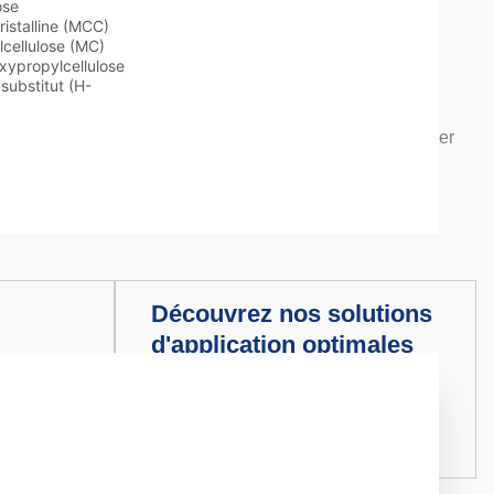
ose
ristalline (MCC)
cellulose (MC)
xypropylcellulose
 substitut (H-
protection contre l'humidité dans diverses structures de
iscines et les réservoirs d'eau. Dans l'ensemble, le mortier
l'eau.
et la consistance du mortier imperméable.
Découvrez nos solutions
d'application optimales
Choisissez le meilleur modèle pour
é, de la
votre projet. Personnaliser les
e la
formulations pour répondre à des
exigences spécifiques.
Explorer maintenant