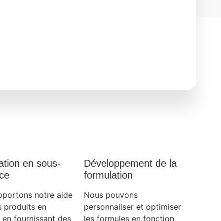
el :
La prospérité :
agement
Améliorer la société
le à
et générer des effets
 soins
d'entraînement
ation en sous-
Développement de la
nce
formulation
portons notre aide
Nous pouvons
s produits en
personnaliser et optimiser
 en fournissant des
les formules en fonction