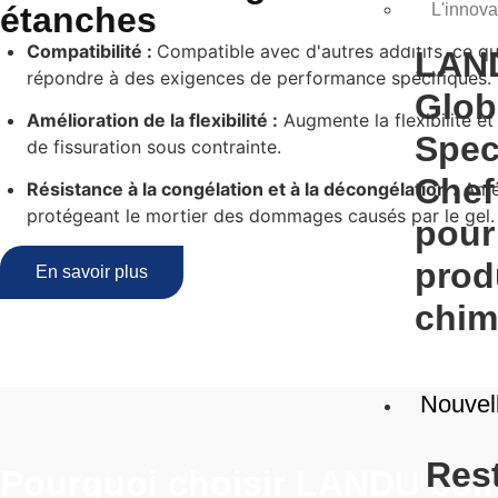
étanches
L'innova
Compatibilité :
Compatible avec d'autres additifs, ce qu
LAN
répondre à des exigences de performance spécifiques.
Glob
Amélioration de la flexibilité :
Augmente la flexibilité et 
Spec
de fissuration sous contrainte.
Chef 
Résistance à la congélation et à la décongélation :
Amél
protégeant le mortier des dommages causés par le gel.
pour
prod
En savoir plus
chim
Nouvel
Res
Pourquoi choisir LANDU com