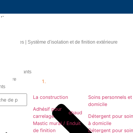
tion
pour carrelage
ural / Enduit de finition
S Additives | Système d'isolation et de finition extérieure
Drymix
ions du gypse
s et revêtements
LANDU, le succès en 2024！
s autolissants
de plâtre
Accueil
nts
La construction
Soins personnels et
domicile
Adhésif pour
chaud
carrelage
Détergent pour soi
Mastic mural / Enduit
à domicile
de finition
Détergent pour soi