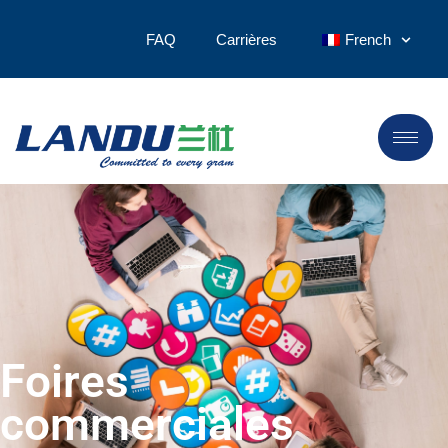
FAQ
Carrières
French
Foires
commerciales