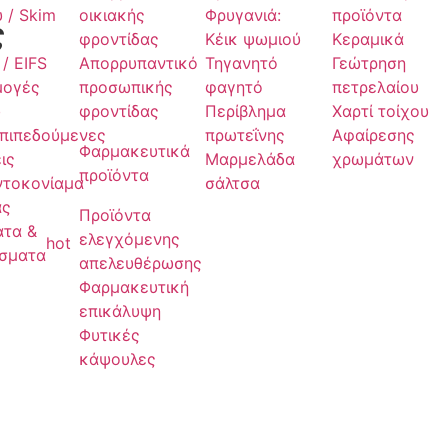
υ / Skim
οικιακής
Φρυγανιά:
προϊόντα
ς
φροντίδας
Κέικ ψωμιού
Κεραμικά
/ EIFS
Απορρυπαντικό
Τηγανητό
Γεώτρηση
μογές
προσωπικής
φαγητό
πετρελαίου
υ
φροντίδας
Περίβλημα
Χαρτί τοίχου
πιπεδούμενες
πρωτεΐνης
Αφαίρεσης
Φαρμακευτικά
ις
Μαρμελάδα
χρωμάτων
προϊόντα
ντοκονίαμα
σάλτσα
άς
Προϊόντα
τα &
ελεγχόμενης
hot
ίσματα
απελευθέρωσης
Φαρμακευτική
επικάλυψη
Φυτικές
κάψουλες