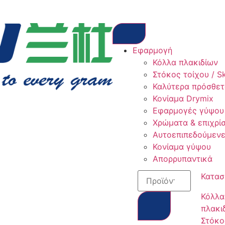
Εφαρμογή
Κόλλα πλακιδίων
Στόκος τοίχου / S
Καλύτερα πρόσθετα
Κονίαμα Drymix
Εφαρμογές γύψου
Χρώματα & επιχρί
Αυτοεπιπεδούμενε
Κονίαμα γύψου
Απορρυπαντικά
Κατασ
Κόλλα
πλακι
Στόκο