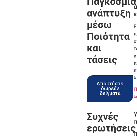
Παγκόσμια
α
ανάπτυξη
κ
μέσω
Ε
Ποιότητα
π
υ
και
τ
κ
τάσεις
π
π
λ
Αποκτήστε
δωρεάν
Π
δείγματα
λ
Συχνές
Υ
ερωτήσεις
Π