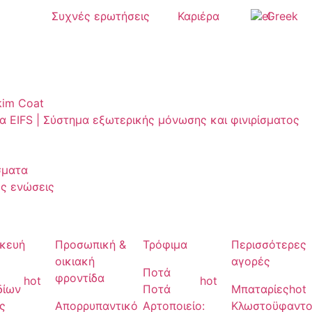
Συχνές ερωτήσεις
Καριέρα
Greek
kim Coat
 EIFS | Σύστημα εξωτερικής μόνωσης και φινιρίσματος
σματα
ς ενώσεις
κευή
Προσωπική &
Τρόφιμα
Περισσότερες
οικιακή
αγορές
Ποτά
φροντίδα
hot
hot
δίων
Ποτά
Μπαταρίες
hot
ς
Απορρυπαντικό
Αρτοποιείο:
Κλωστοϋφαντο