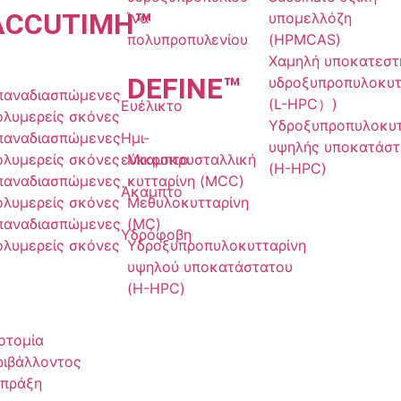
ACCU
ΤΙΜΗ
™
Ίνα
υπομελλόζη
πολυπροπυλενίου
(HPMCAS)
Χαμηλή υποκατεστ
DE
FINE
™
υδροξυπροπυλοκυτ
παναδιασπώμενες
(L-HPC）)
Ευέλικτο
ολυμερείς σκόνες
Υδροξυπροπυλοκυτ
παναδιασπώμενες
Ημι-
υψηλής υποκατάστ
ολυμερείς σκόνες
εύκαμπτο
Μικροκρυσταλλική
(H-HPC)
παναδιασπώμενες
κυτταρίνη (MCC)
Άκαμπτο
ολυμερείς σκόνες
Μεθυλοκυτταρίνη
παναδιασπώμενες
(MC)
Υδρόφοβη
ολυμερείς σκόνες
Υδροξυπροπυλοκυτταρίνη
υψηλού υποκατάστατου
(H-HPC)
οτομία
ριβάλλοντος
 πράξη