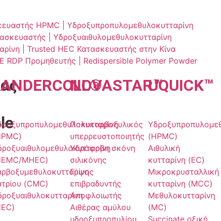
κευαστής HPMC | Υδροξυπροπυλομεθυλοκυτταρίνη
σκευαστής | Υδροξυαιθυλομεθυλοκυτταρίνη
αρίνη | Trusted HEC Κατασκευαστής στην Κίνα
E RDP Προμηθευτής | Redispersible Polymer Powder
τας
LANDER
COLL
NOVA
®
STAR
UQU
™
ICK
™
le
δροξυπροπυλομεθυλοκυτταρίνη
Πολυκαρβοξυλικός
Υδροξυπροπυλομεθ
HPMC)
υπερρευστοποιητής
(HPMC)
δροξυαιθυλομεθυλοκυτταρίνη
Υδρόφοβη σκόνη
Αιθυλική
HEMC/MHEC)
σιλικόνης
κυτταρίνη (EC)
αρβοξυμεθυλοκυτταρίνη
Γύψος
Μικροκρυσταλλική
ατρίου (CMC)
επιβραδυντής
κυτταρίνη (MCC)
δροξυαιθυλοκυτταρίνη
Αποφλοιωτής
Μεθυλοκυτταρίνη
HEC)
Αιθέρας αμύλου
(MC)
υδροξυπροπυλίου
Succinate οξική