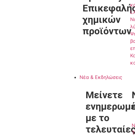
κ
Επικεφαλή
L
χημικών
Ν
λ
προϊόντων
Ψ
β
ε
Κ
κ
Νέα & Εκδηλώσεις
Μείνετε
ενημερωμέ
με το
Ν
τελευταίε
Τ