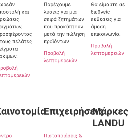
ωρεάν
Παρέχουμε
Θα είμαστε σε
ποστολή και
λύσεις για μια
διεθνείς
ρεώσεις
σειρά ζητημάτων
εκθέσεις για
ειγμάτων,
που προκύπτουν
άμεση
ροσφέροντας
μετά την πώληση
επικοινωνία.
τους πελάτες
προϊόντων
Προβολή
είγματα
Προβολή
λεπτομερειών
οκιμών.
λεπτομερειών
ροβολή
επτομερειών
Καινοτομία
Επιχειρήσεις
Μάρκες
LANDU
έντρο
Πιστοποιήσεις &