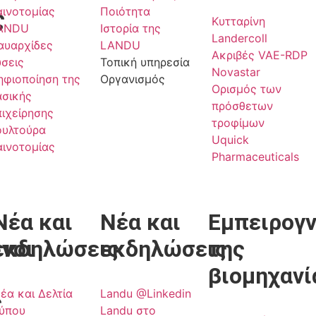
αινοτομίας
Ποιότητα
ς
Κυτταρίνη
ANDU
Ιστορία της
Landercoll
αυαρχίδες
LANDU
Ακριβές VAE-RDP
ύσεις
Τοπική υπηρεσία
Novastar
ηφιοποίηση της
Οργανισμός
Ορισμός των
ασικής
πρόσθετων
πιχείρησης
τροφίμων
ουλτούρα
Uquick
αινοτομίας
Pharmaceuticals
Νέα και
Νέα και
Εμπειρογ
νοι
εκδηλώσεις
εκδηλώσεις
της
βιομηχανί
έα και Δελτία
Landu @Linkedin
ς
ύπου
Landu στο