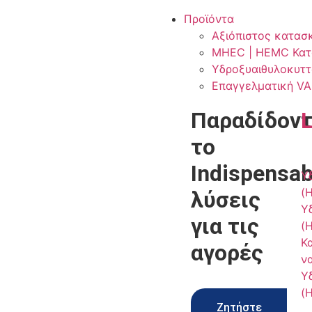
Προϊόντα
Αξιόπιστος κατασ
MHEC | HEMC Κατα
Υδροξυαιθυλοκυττ
Επαγγελματική VA
Παραδίδον
το
Indispensab
Υ
(
λύσεις
Υ
για τις
(
Κ
αγορές
ν
Υ
(
Ζητήστε