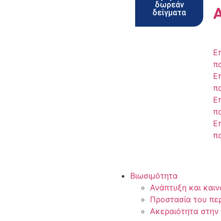
δωρεάν
δείγματα
Ε
π
Ε
π
Ε
π
Ε
π
Βιωσιμότητα
Ανάπτυξη και καιν
Προστασία του πε
Ακεραιότητα στην