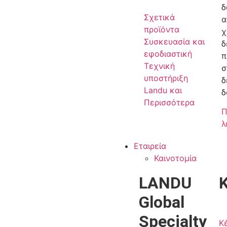
δ
Σχετικά
α
προϊόντα
χ
Συσκευασία και
δ
εφοδιαστική
π
Τεχνική
σ
υποστήριξη
δ
Landu και
δ
Περισσότερα
Π
λ
Εταιρεία
Καινοτομία
LANDU
Global
Specialty
Κ