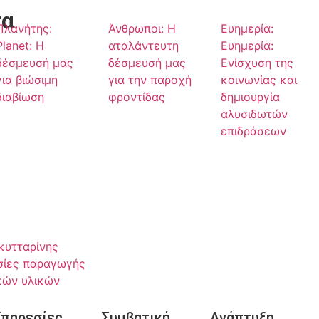
τα
Πλανήτης:
Άνθρωποι: Η
Ευημερία:
Planet: Η
αταλάντευτη
Ευημερία:
δέσμευσή μας
δέσμευσή μας
Ενίσχυση της
για βιώσιμη
για την παροχή
κοινωνίας και
διαβίωση
φροντίδας
δημιουργία
αλυσιδωτών
επιδράσεων
κυτταρίνης
σίες παραγωγής
κών υλικών
πηρεσίες
Συμβατική
Ανάπτυξη