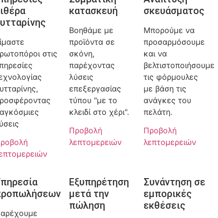
ιθέρα
κατασκευή
σκευάσματος
υτταρίνης
Βοηθάμε με
Μπορούμε να
ίμαστε
προϊόντα σε
προσαρμόσουμε
ρωτοπόροι στις
σκόνη,
και να
πηρεσίες
παρέχοντας
βελτιστοποιήσουμε
εχνολογίας
λύσεις
τις φόρμουλες
υτταρίνης,
επεξεργασίας
με βάση τις
ροσφέροντας
τύπου "με το
ανάγκες του
αγκόσμιες
κλειδί στο χέρι".
πελάτη.
ύσεις
Προβολή
Προβολή
ροβολή
λεπτομερειών
λεπτομερειών
επτομερειών
πηρεσία
Εξυπηρέτηση
Συνάντηση σε
προπωλήσεων
μετά την
εμπορικές
πώληση
εκθέσεις
αρέχουμε