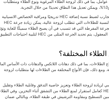
ى عدة عوامل، بما في ذلك لزوجة الطلاء المرغوبة ونوع الطلاء ومتطلبات
من أجل تحديد الكمية المثلى من HEC، يمكن إجراء سلسلة من التجارب لضبط نسبة إضافة HEC تدريجيًا ومراقبة الخصائص الانسيابية
وقابلية التشغيل وجودة الطلاء النهائية للطلاء. على سبيل المثال، بالنسبة للطلاءات التي تتطلب لزوجة عالية، يمكن زيادة جرعة HEC
ة المفرطة التي قد تتسبب في أن يصبح الطلاء سميكًا للغاية وتؤث
على قابلية التشغيل الإنشائي. من خلال التصميم والاختبار التجريبي المعقول، يتم تحديد الجرعة المثلى من HEC لتلبية احتياجات التطبي
عديد من أنواع الطلاءات، بما في ذلك دهانات اللاتكس والدهانات ذات الأساس الما
ة. ومع ذلك، فإن الأنواع المختلفة من الطلاءات لها متطلبات لزوجة
 دهانات اللاتكس، يستخدم HEC بشكل أساسي لزيادة لزوجة الطلاء وتعزيز خاصية التدفق وقابلية الطلاء وتقليل
الترهل. وفي الطلاءات ذات الأساس المائي، يمكن أيضًا استخدام HEC كعامل استقرار لمنع الطلاء من التشقق أثناء التخزين. وفي ال
اءات العلوية، تتمثل الوظيفة الرئيسية لـ HEC في تحسين التسطيح ومقاومة الترشيش في طبقة الطلاء، وبالتالي ضمان