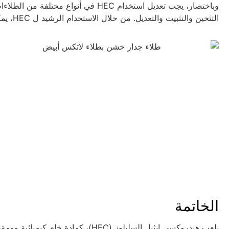
وباختصار، يجب تعديل استخدام HEC في أ
التثخين والتثبيت والتعديل. من خلال الاستخدام الرشيد ل HEC، يمكن تحسين الخصائص المختلفة للطلاءات وتحسين جودة المنتج النهائي.
الخاتمة
يلعب هيدروكسي إيثيل السليلوز (HEC)، ك