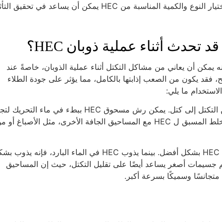
لذلك، بالنسبة للطلاءات التي تتطلب لمعانًا ووضوحًا عاليين، فإن اختيار النوع والكمية المناسبة من HEC يمكن أن يساعد في تحقيق
لاء، إلا أنه يمكن أن يعاني من مشاكل التكتل أثناء عملية الذوبان، خاصةً عند
ح، فقد يكون من الصعب إذابتها بالكامل، مما يؤثر على جودة الطلاء
استخدام ما يلي:
أولاً، يجب تقليب الماء باستمرار أثناء إذابة HEC لمنع المسحوق من التكتل إلى كتل. يمكن رش مسحوق HEC ببطء في ماء 
إضافة الكثير من المسحوق دفعة واحدة. بالإضافة إلى ذلك، فإن الخلط المسبق ل HEC مع المساحيق الجافة الأخرى، مثل الأصباغ أ
ثانيًا، سيساعد استخدام الماء بدرجة حرارة مناسبة أيضًا على ذوبان HEC بشكل أفضل. بينما يذوب HEC في الماء البارد، فإنه ي
ر فعالية في الماء الدافئ. وأخيرًا، فإن اختيار HEC بحجم جسيمات أصغر يساعد أيضًا على تقليل التكتل، حيث إن المساحيق
متجانسًا وسميكًا بسرعة أكبر.