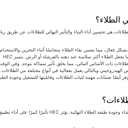
ادة مثخنة ومثبتة، فإن الوظيفة الرئيسية لـ HEC في الطلاءات هي تحسين أداء البناء والتأثير النهائي للطلاءات عن طريق زي
لمالئة من الترسب بشكل فعال، مما يضمن بقاء الطلاء متجانسًا أثناء التخزين والاستخدام.
وبالإضافة إلى ذلك، يوفر HEC مقاومة ممتازة للتسوية والتناثر، مما يجعل الطلاء أكثر سلاسة عند دهنه بالفرشاة أو الرش. يتميز HEC
الطلاءات ذات الأساس المائي، مما يخلق تأثير سماكة موحد. وفي الوقت
من الأس الهيدروجيني وبالتالي يعمل بفعالية في أنواع مختلفة من الطلاءات.
 على التكثيف. بل يوفر أيضًا ضمانات مهمة لثبات الطلاءات وقابليتها للتشغيل وجودة الطب
يؤثر الأداء الإنشائي للطلاءات بشكل مباشر على سلاسة عملية الإنشاء وجودة طبقة الطلاء النهائية. يؤثر HEC تأثيرًا كبيرًا على أداء تط