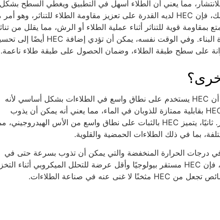
 الطلاء وقابليته للانتشار، مما يعني أن الطلاء أسهل في التطبيق ويغطي السطح بشكل
متساوٍ، مما يخلق طبقة طلاء ناعمة أثناء التطبيق. وبالإضافة إلى ذلك، فإن HEC لديه القدرة على تعزيز مقاومة الطلاء للتناثر، وهو
بمقاومة قوية للتناثر أثناء عملية الطلاء أو الرش، مما يقلل من تناث
الطلاء وترهله وتقطيره، وبالتالي يقلل من هدر المواد ويحسن كفاءة البناء. وفي الوقت نفسه، يمكن أن تؤدي إضافة HEC
وانة على سطح طبقة الطلاء، وضمان الحصول على طبقة طلاء ناعمة.
على الرغم من وجود العديد من المكثفات المتوفرة في السوق، إلا أن HEC يستخدم على نطاق واسع في الطلاءات بشكل أساسي لأنه
يتمتع بمزايا متعددة لا يمكن أن تضاهيها مكثفات أخرى. أولاً، يتمتع HEC بقابلية ممتازة للذوبان في الماء، مما يعني أنه يمكن أن يذوب
بسرعة في الطلاءات ذات الأساس المائي لخلق تأثير تكثيف مستقر. ثانيًا، يتميز HEC بالثبات على نطاق واسع من الأس الهيدروجيني، 
لفة، بما في ذلك الطلاءات الحمضية والقلوية.
H أيضًا بقابلية ذوبان ممتازة في درجات الحرارة المنخفضة والتي يمكن أن تذوب بسرعة حتى في
البيئات منخفضة الحرارة لممارسة تأثير التكثيف. بالإضافة إلى ذلك، فإن HEC مستقر بيولوجيًا وأقل عرضة للتحلل الميكروبي أثناء ا
نه في صناعة الطلاءات.