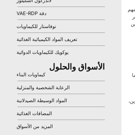
لاندركول السليلوز
 أمر مهم
دقة VAE-RDP
ر
 أيضًا إلى تحسين
نوفاستار للكيماويات
تعريف المواد الكيميائية الغذائية
يوكويك للكيماويات الدوائية
الأسواق والحلول
كيماويات البناء
مما
الرعاية الشخصية والمنزلية
المواد الوسيطة الصيدلانية
لتخزين،
المضافات الغذائية
المزيد من الأسواق