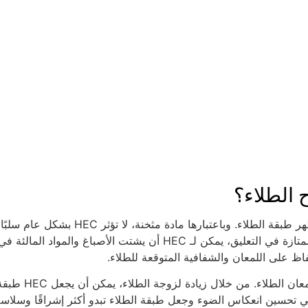
يعد لمعان وشفافية الطلاء من العوامل المهمة التي تحدد جودة مظهر طبقة الطلاء. وباعتبارها مادة مثخنة، لا تؤثر HEC بشكل عام سلبًا
على لمعان وشفافية الدهانات. بل على العكس، نظرًا لخصائصه الممتازة في التعليق، يمكن لـ HEC أن يشتت الأصباغ والمواد المالئة ف
اظ على اللمعان والشفافية المتوقعة للطلاء.
وفي بعض الحالات، يمكن أن تؤدي إضافة HEC أيضًا إلى تحسين لمعان الطلاء. من خلال زيادة لزوجة الطلاء، يمكن أن
لي تحسين انعكاس الضوء وجعل طبقة الطلاء تبدو أكثر إشراقًا وسلاسة