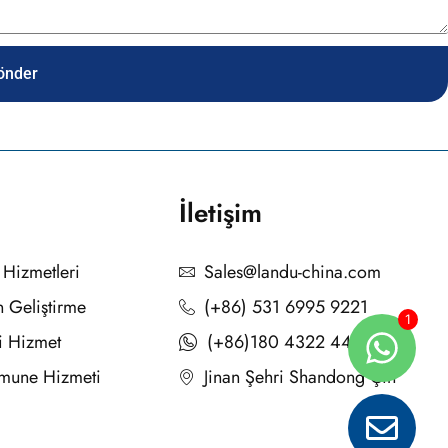
önder
İletişim
 Hizmetleri
Sales@landu-china.com
 Geliştirme
(+86) 531 6995 9221
i Hizmet
(+86)180 4322 4403
umune Hizmeti
Jinan Şehri Shandong Çin