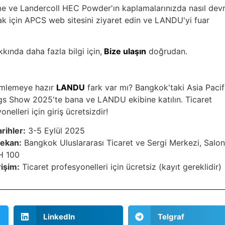
etme ve Landercoll HEC Powder'ın kaplamalarınızda nasıl dev
mak için APCS web sitesini ziyaret edin ve LANDU'yi fuar
nda daha fazla bilgi için,
Bize ulaşın
doğrudan.
mlemeye hazır
LANDU
fark var mı? Bangkok'taki Asia Pacif
gs Show 2025'te bana ve LANDU ekibine katılın. Ticaret
onelleri için giriş ücretsizdir!
arihler:
3-5 Eylül 2025
ekan:
Bangkok Uluslararası Ticaret ve Sergi Merkezi, Salo
H 100
rişim:
Ticaret profesyonelleri için ücretsiz (kayıt gereklidir)
LinkedIn
Telgraf