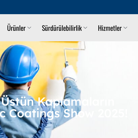
Ürünler
Sürdürülebilirlik
Hizmetler
 Üstün Kaplamaların
ific Coatings Show 2025!