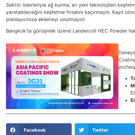
Sektör liderleriyle ağ kurma, en yeni teknolojileri keşf
yaratabileceğini keşfetme fırsatını kaçırmayın. Kayıt ol
planlayıcınıza eklemeyi unutmayın!
Bangkok'ta görüşmek üzere! Landercoll HEC Powder hakkı
Deneyi
Coatin
profesy
T
M
E
E
Facebook
Twitter