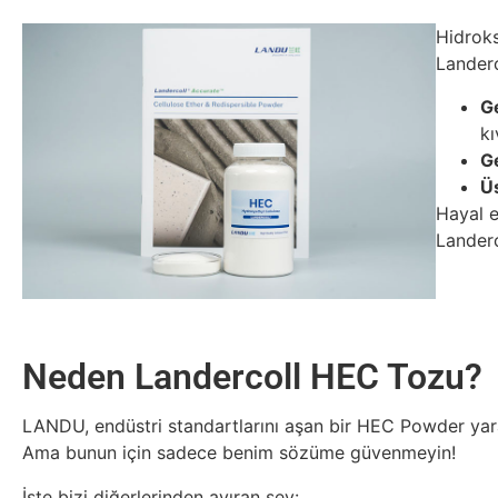
Hidroksi
Landerc
Ge
kı
Ge
Üs
Hayal e
Lander
Neden Landercoll HEC Tozu?
LANDU, endüstri standartlarını aşan bir HEC Powder yara
Ama bunun için sadece benim sözüme güvenmeyin!
İşte bizi diğerlerinden ayıran şey: