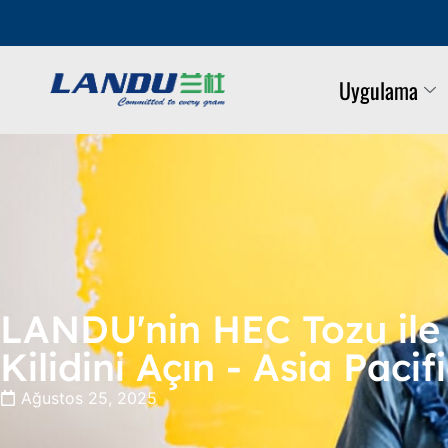
Uygulama
LANDU'nin HEC Tozu ile
Kilidini Açın - Asia Pac
Ağustos 25, 2025