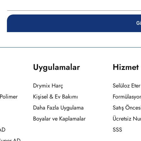
G
Uygulamalar
Hizmet
Drymix Harç
Selüloz Eter
 Polimer
Kişisel & Ev Bakımı
Formülasyon
Daha Fazla Uygulama
Satış Önces
Boyalar ve Kaplamalar
Ücretsiz N
AD
SSS
Super-AD