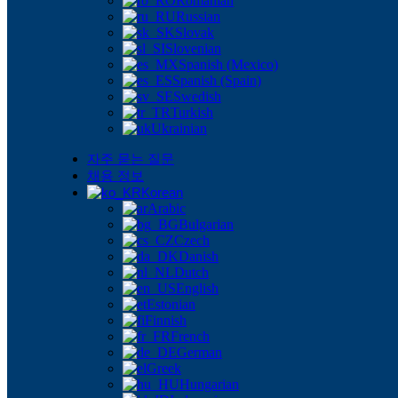
Romanian
Russian
Slovak
Slovenian
Spanish (Mexico)
Spanish (Spain)
Swedish
Turkish
Ukrainian
자주 묻는 질문
채용 정보
Korean
Arabic
Bulgarian
Czech
Danish
Dutch
English
Estonian
Finnish
French
German
Greek
Hungarian