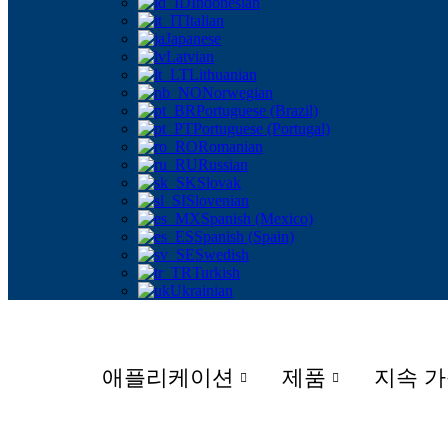
Indonesian
Italian
Japanese
Latvian
Lithuanian
Norwegian
Portuguese (Brazil)
Portuguese (Portugal)
Romanian
Russian
Slovak
Slovenian
Spanish (Mexico)
Spanish (Spain)
Swedish
Turkish
Ukrainian
애플리케이션
제품
지속 