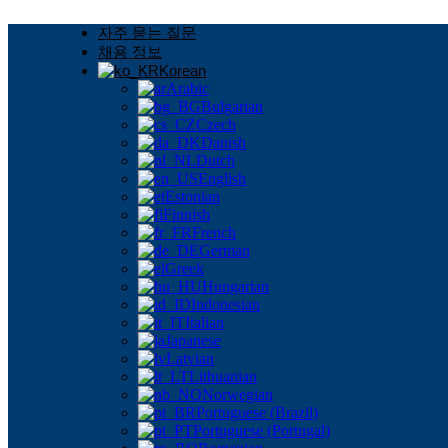
콘
자주 묻는 질문
텐
채용 정보
츠
Korean
로
Arabic
건
Bulgarian
너
Czech
Danish
뛰
Dutch
기
English
Estonian
Finnish
French
German
Greek
Hungarian
Indonesian
Italian
Japanese
Latvian
Lithuanian
Norwegian
Portuguese (Brazil)
Portuguese (Portugal)