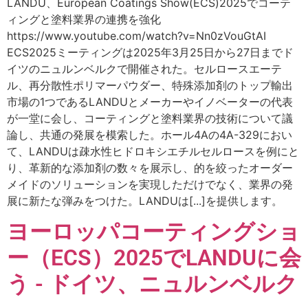
LANDU、European Coatings Show(ECS)2025でコーテ
ィングと塗料業界の連携を強化
https://www.youtube.com/watch?v=Nn0zVouGtAI
ECS2025ミーティングは2025年3月25日から27日までド
イツのニュルンベルクで開催された。セルロースエーテ
ル、再分散性ポリマーパウダー、特殊添加剤のトップ輸出
市場の1つであるLANDUとメーカーやイノベーターの代表
が一堂に会し、コーティングと塗料業界の技術について議
論し、共通の発展を模索した。ホール4Aの4A-329におい
て、LANDUは疎水性ヒドロキシエチルセルロースを例にと
り、革新的な添加剤の数々を展示し、的を絞ったオーダー
メイドのソリューションを実現しただけでなく、業界の発
展に新たな弾みをつけた。LANDUは[...]を提供します。
ヨーロッパコーティングショ
ー（ECS）2025でLANDUに会
う - ドイツ、ニュルンベルク