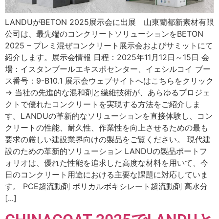
LANDUがBETON 2025展示会に出展 山東蘭都新素材有限
公司は、最先端のコンクリートソリューションをBETON
2025 – プレミ混ぜコンクリート展示会およびサミットにて
紹介します。展示会情報 日程：2025年11月12日～15日 会
場：イスタンブールエキスポセンター、イェシルコイ ブー
ス番号：9-B10.1 展示会ウェブサイトへはこちらをクリック
→ 当社の先進的な混和剤と繊維技術が、あらゆるプロジェ
クトで優れたコンクリートを実現する方法をご紹介しま
す。LANDUの革新的なソリューションを直接体験し、コン
クリートの性能、耐久性、作業性を向上させるための最も
要求の厳しい建設業界向けの製品をご覧ください。 現代建
設のための革新的ソリューション LANDUの製品ポートフ
ォリオは、優れた性能を追求した高度な材料を用いて、今
日のコンクリート用途における主要な課題に対応していま
す。 PCE超流動剤 ポリカルボキシレート超流動剤 高水分
[...]