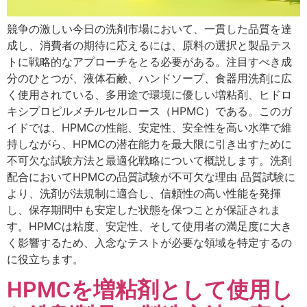
競争の激しい今日の洗剤市場において、一貫した品質を達
成し、消費者の期待に応えるには、原料の選択と製品テス
トに戦略的なアプローチをとる必要がある。注目すべき成
分のひとつが、液体石鹸、ハンドソープ、食器用洗剤に広
く使用されている、多用途で環境に優しい増粘剤、ヒドロ
キシプロピルメチルセルロース（HPMC）である。このガ
イドでは、HPMCの性能、安定性、安全性を高い水準で維
持しながら、HPMCの潜在能力を最大限に引き出すために
不可欠な試験方法と最適化戦略について概説します。洗剤
配合においてHPMCの品質試験が不可欠な理由 品質試験に
より、洗剤が法規制に適合し、信頼性の高い性能を発揮
し、保存期間中も安定した状態を保つことが保証されま
す。HPMCは粘度、安定性、そして使用者の満足度に大き
く影響するため、入念なテストが必要な領域を特定するの
に役立ちます。
HPMCを増粘剤として使用し