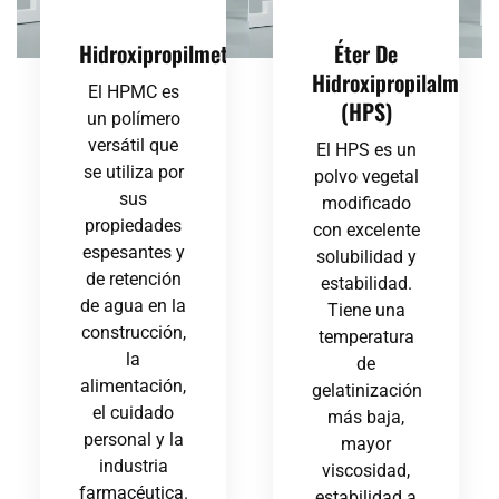
Hidroxipropilmetilcelulosa（HPMC）
Éter De
Hidroxipropilalmidón
El HPMC es
(HPS)
un polímero
versátil que
El HPS es un
se utiliza por
polvo vegetal
sus
modificado
propiedades
con excelente
espesantes y
solubilidad y
de retención
estabilidad.
de agua en la
Tiene una
construcción,
temperatura
la
de
alimentación,
gelatinización
el cuidado
más baja,
personal y la
mayor
industria
viscosidad,
farmacéutica.
estabilidad a