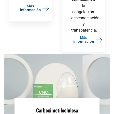
la
Más
información
congelación-
descongelación
y
transparencia.
Más
información
Carboximetilcelulosa