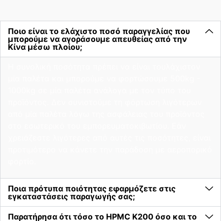
Ποιο είναι το ελάχιστο ποσό παραγγελίας που
μπορούμε να αγοράσουμε απευθείας από την
Κίνα μέσω πλοίου;
Η συνολική ποσότητα πρέπει να είναι τουλάχιστον
μία παλέτα και μπορούμε να φορτώσουμε 500kg -
1000kg σε μία παλέτα ανάλογα με τον τύπο του
προϊόντος. Δεν συνιστούμε τη φόρτωση λιγότερων
από μία παλέτα λόγω της ασφάλειας του προϊόντος
στο εσωτερικό του εμπορευματοκιβωτίου. Εάν
χρειάζεστε λιγότερες από αυτές τις ποσότητες, είναι
προτιμότερο να κάνετε την παράδοση με αεροπορικό
φορτίο.
Ποια πρότυπα ποιότητας εφαρμόζετε στις
εγκαταστάσεις παραγωγής σας;
Παρατήρησα ότι τόσο το HPMC K200 όσο και το