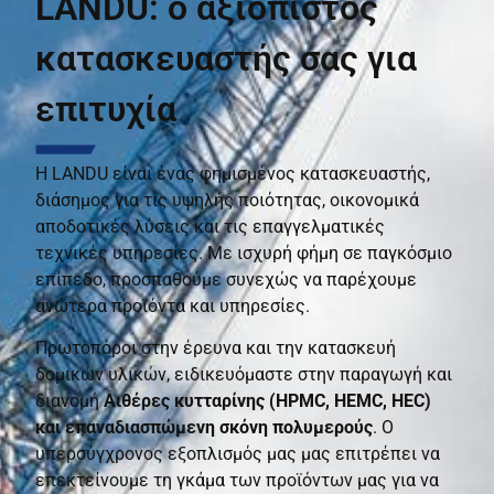
LANDU: ο αξιόπιστος
κατασκευαστής σας για
επιτυχία
Η LANDU είναι ένας φημισμένος κατασκευαστής,
διάσημος για τις υψηλής ποιότητας, οικονομικά
αποδοτικές λύσεις και τις επαγγελματικές
τεχνικές υπηρεσίες. Με ισχυρή φήμη σε παγκόσμιο
επίπεδο, προσπαθούμε συνεχώς να παρέχουμε
ανώτερα προϊόντα και υπηρεσίες.
Πρωτοπόροι στην έρευνα και την κατασκευή
δομικών υλικών, ειδικευόμαστε στην παραγωγή και
διανομή
Αιθέρες κυτταρίνης (HPMC, HEMC, HEC)
και επαναδιασπώμενη σκόνη πολυμερούς
. Ο
υπερσύγχρονος εξοπλισμός μας μας επιτρέπει να
επεκτείνουμε τη γκάμα των προϊόντων μας για να