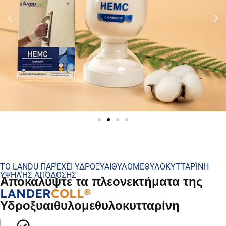
ΤΟ LANDU ΠΑΡΈΧΕΙ ΥΔΡΟΞΥΑΙΘΥΛΟΜΕΘΥΛΟΚΥΤΤΑΡΊΝΗ
ΥΨΗΛΉΣ ΑΠΌΔΟΣΗΣ
Αποκαλύψτε τα πλεονεκτήματα της
LANDER
COLL®
Υδροξυαιθυλομεθυλοκυτταρίνη