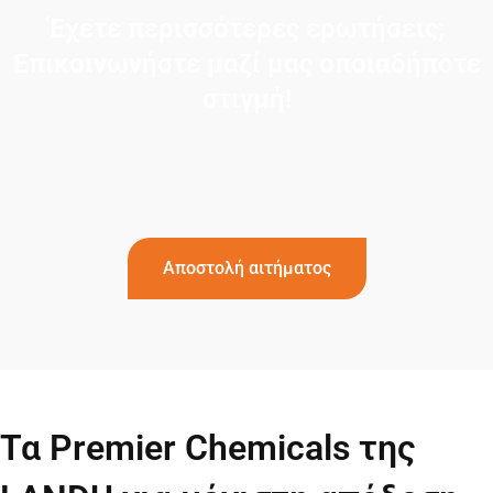
Έχετε περισσότερες ερωτήσεις;
Επικοινωνήστε μαζί μας οποιαδήποτε
στιγμή!
Εάν έχετε περισσότερες ερωτήσεις ή χρειάζεστε
βοήθεια, μη διστάσετε να επικοινωνήσετε με την
εξειδικευμένη ομάδα μας. Επικοινωνήστε μαζί μας
σήμερα!
Αποστολή αιτήματος
Τα Premier Chemicals της