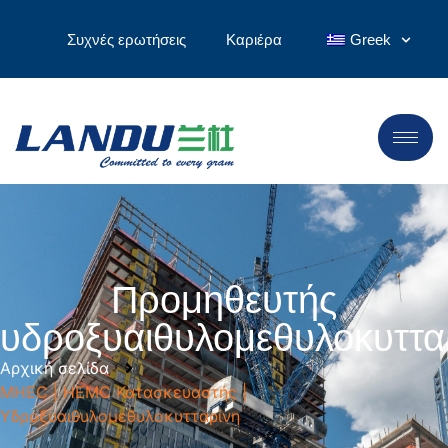
Συχνές ερωτήσεις
Καριέρα
Greek
Προμηθευτής
υδροξυαιθυλομεθυλοκυττα
Αρχική σελίδα
MHEC | HEMC Κατασκευαστής |
Υδροξυαιθυλομεθυλοκυτταρίνη