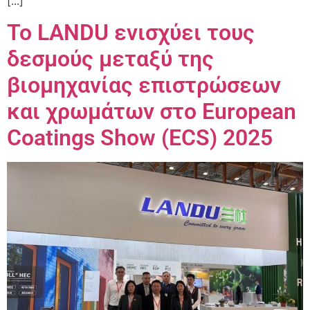
[...]
Το LANDU ενισχύει τους
δεσμούς μεταξύ της
βιομηχανίας επιστρώσεων
και χρωμάτων στο European
Coatings Show (ECS) 2025