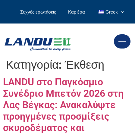
Συχνές ερωτήσεις
Καριέρα
Greek
Κατηγορία:
Έκθεση
LANDU στο Παγκόσμιο
Συνέδριο Μπετόν 2026 στη
Λας Βέγκας: Ανακαλύψτε
προηγμένες προσμίξεις
σκυροδέματος και