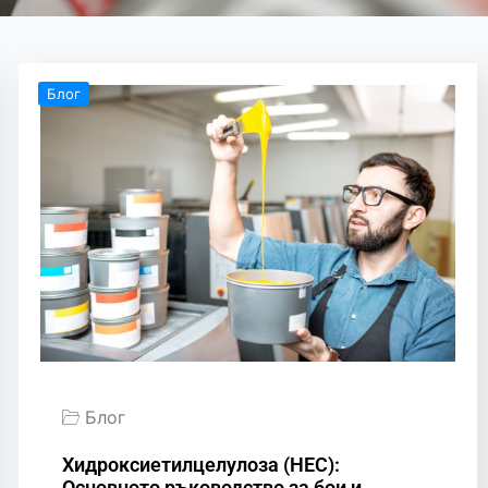
Блог
Блог
Хидроксиетилцелулоза (HEC):
Основното ръководство за бои и