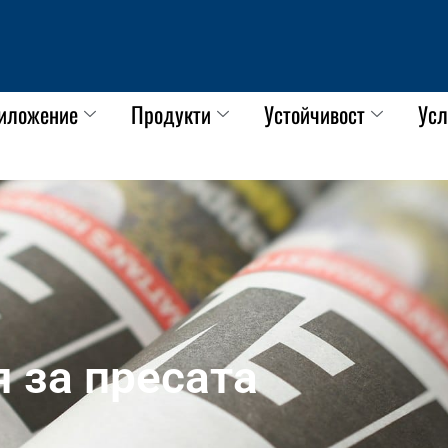
иложение
Продукти
Устойчивост
Усл
 за пресата