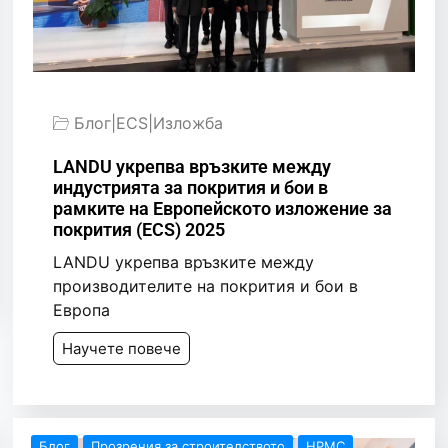
Блог
|
ECS
|
Изложба
LANDU укрепва връзките между
индустрията за покрития и бои в
рамките на Европейското изложение за
покрития (ECS) 2025
LANDU укрепва връзките между
производителите на покрития и бои в
Европа
Научете повече
Блог
Прозрения за строителството
HPMC