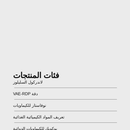
فئات المنتجات
لاندركول السليلوز
دقة VAE-RDP
نوفاستار للكيماويات
تعريف المواد الكيميائية الغذائية
يوكويك للكيماويات الدوائية