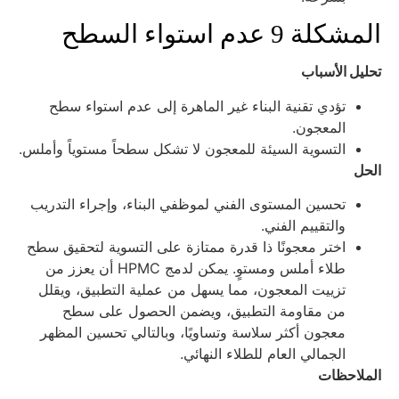
لمشكلة 9 عدم استواء السطح
حليل الأسباب
تؤدي تقنية البناء غير الماهرة إلى عدم استواء سطح
المعجون.
التسوية السيئة للمعجون لا تشكل سطحاً مستوياً وأملس.
لحل
تحسين المستوى الفني لموظفي البناء، وإجراء التدريب
والتقييم الفني.
اختر معجونًا ذا قدرة ممتازة على التسوية لتحقيق سطح
طلاء أملس ومستوٍ. يمكن لدمج HPMC أن يعزز من
تزييت المعجون، مما يسهل من عملية التطبيق، ويقلل
من مقاومة التطبيق، ويضمن الحصول على سطح
معجون أكثر سلاسة وتساويًا، وبالتالي تحسين المظهر
الجمالي العام للطلاء النهائي.
لملاحظات