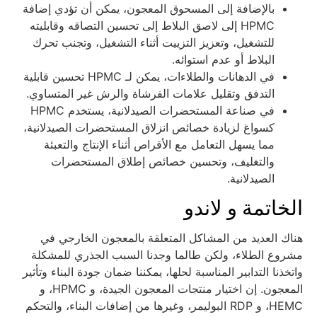
بالإضافة إلى المسحوق المعجون، يمكن أن تؤدي إضافة
HPMC إلى لاصق البلاط إلى تحسين التصاقه وقابليته
للتشغيل، وتعزيز التزييت أثناء التشغيل، وتجنب تحرك
البلاط أو عدم استوائه.
في الدهانات والطلاءات، يمكن لـ HPMC تحسين قابلية
التدفق وتقليل علامات الفرشاة والرش غير المتساوي.
في صناعة المستحضرات الصيدلانية، يستخدم HPMC
كسواغ لزيادة خصائص انزلاق المستحضرات الصيدلانية،
مما يسهل التعامل مع الأقراص أثناء الإنتاج والتعبئة
والتغليف، وتحسين خصائص إطلاق المستحضرات
الصيدلانية.
لخاتمة و لاندو
ناك العديد من المشاكل المتعلقة بالمعجون الخارجي في
شروع الطلاء، ولكن طالما وجدنا السبب الجذري للمشكلة
اتخذنا التدابير المناسبة لحلها، يمكننا ضمان جودة البناء وتأثير
المعجون. إن اختيار منتجات المعجون الجيدة، و HPMC، و
HEMC، و RDP البوليمر، وغيرها من إضافات البناء، والتحكم