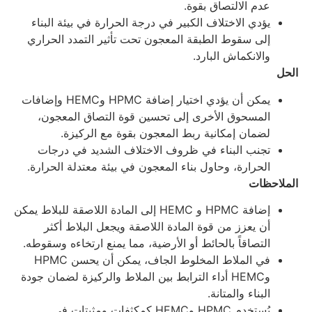
عدم الالتصاق بقوة.
يؤدي الاختلاف الكبير في درجة الحرارة في بيئة البناء
إلى سقوط الطبقة المعجون تحت تأثير التمدد الحراري
والانكماش البارد.
لحل
يمكن أن يؤدي اختيار إضافة HPMC وHEMC وإضافات
المسحوق الأخرى إلى تحسين قوة التصاق المعجون،
لضمان إمكانية ربط المعجون بقوة مع الركيزة.
تجنب البناء في ظروف الاختلاف الشديد في درجات
الحرارة، وحاول بناء المعجون في بيئة معتدلة الحرارة.
لملاحظات
إضافة HPMC و HEMC إلى المادة اللاصقة للبلاط يمكن
أن يعزز من قوة المادة اللاصقة ويجعل البلاط أكثر
التصاقاً بالحائط أو الأرضية، مما يمنع ارتخاءه وسقوطه.
في الملاط المخلوط الجاف، يمكن أن يحسن HPMC
وHEMC أداء الترابط بين الملاط والركيزة لضمان جودة
البناء والمتانة.
يُستخدم HPMC وHEMC كمكثفات ومثبتات في