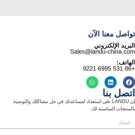
صل معنا الآن
ريد الإلكتروني
Sales@landu-china.
اتف:
صل بنا
إن LANDU على استعداد لمساعدتك في حل مشاكلك والتوصية
نتجات المناسبة لك.