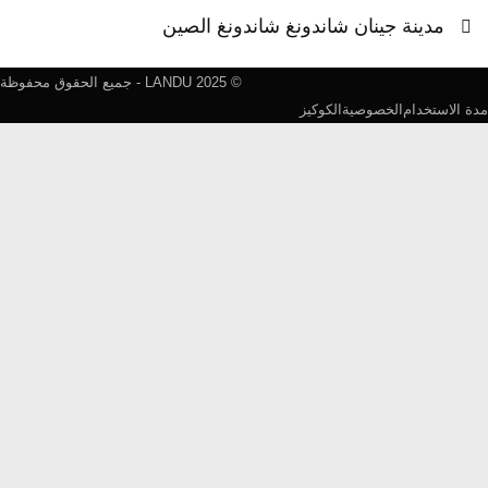
مدينة جينان شاندونغ شاندونغ الصين
© LANDU 2025 - جميع الحقوق محفوظة
الاستخدام
الخصوصية
الكوكيز