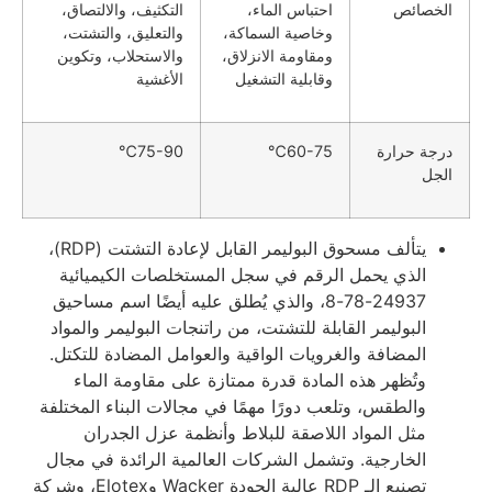
الخصائص
احتباس الماء،
التكثيف، والالتصاق،
وخاصية السماكة،
والتعليق، والتشتت،
ومقاومة الانزلاق،
والاستحلاب، وتكوين
وقابلية التشغيل
الأغشية
درجة حرارة
60-75℃
75-90℃
الجل
يتألف مسحوق البوليمر القابل لإعادة التشتت (RDP)،
الذي يحمل الرقم في سجل المستخلصات الكيميائية
24937-78-8، والذي يُطلق عليه أيضًا اسم مساحيق
البوليمر القابلة للتشتت، من راتنجات البوليمر والمواد
المضافة والغرويات الواقية والعوامل المضادة للتكتل.
وتُظهر هذه المادة قدرة ممتازة على مقاومة الماء
والطقس، وتلعب دورًا مهمًا في مجالات البناء المختلفة
مثل المواد اللاصقة للبلاط وأنظمة عزل الجدران
الخارجية. وتشمل الشركات العالمية الرائدة في مجال
تصنيع الـ RDP عالية الجودة Wacker وElotex، وشركة