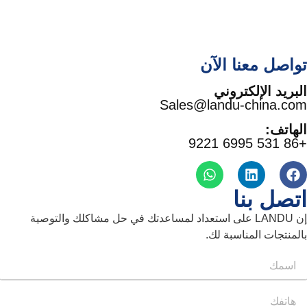
صل معنا الآن
ريد الإلكتروني
Sales@landu-china.
اتف:
صل بنا
إن LANDU على استعداد لمساعدتك في حل مشاكلك والتوصية
نتجات المناسبة لك.