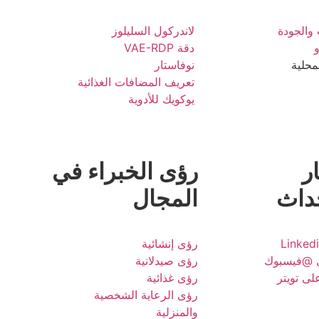
 والجودة
لاندركول السليلوز
و
دقة VAE-RDP
محلية
نوفاستار
تعريف المضافات الغذائية
يوكويك للأدوية
ار
رؤى الخبراء في
حداث
المجال
رؤى إنشائية
ى @فيسبوك
رؤى صيدلانية
لى تويتر
رؤى غذائية
رؤى الرعاية الشخصية
والمنزلية