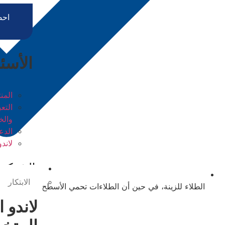
احص
الأسئ
المن
التع
والخ
الدع
لاندو
الشركة
الابتكار
الطلاء للزينة، في حين أن الطلاءات تحمي الأسطح.
لاندو ا