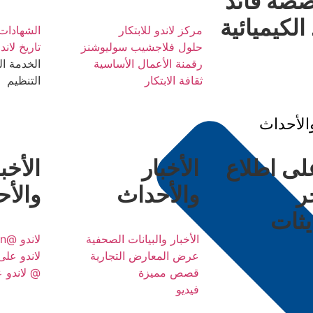
صصة
قائد
الكيميائية
مركز لاندو للابتكار
الشهادات
حلول فلاجشيب سوليوشنز
تاريخ لاند
رقمنة الأعمال الأساسية
الخدمة ال
ثقافة الابتكار
التنظيم
والأحداث
لى اطلاع
الأخبار
الأخب
ر
والأحداث
والأ
يثات
الأخبار والبيانات الصحفية
لاندو @Linkedin
عرض المعارض التجارية
لاندو عل
قصص مميزة
@ لاندو ع
فيديو