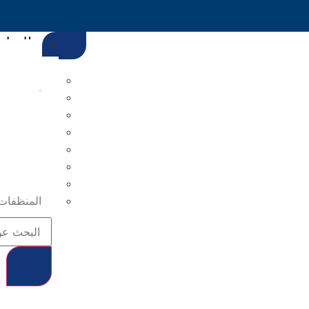
التطب
لاصق ا
معجون حا
أفضل إضافات EIFS | نظام العزل الخارج
هاون الخ
تطبيقات 
الدهانات 
مركبات ال
ملاط الج
المنظفات