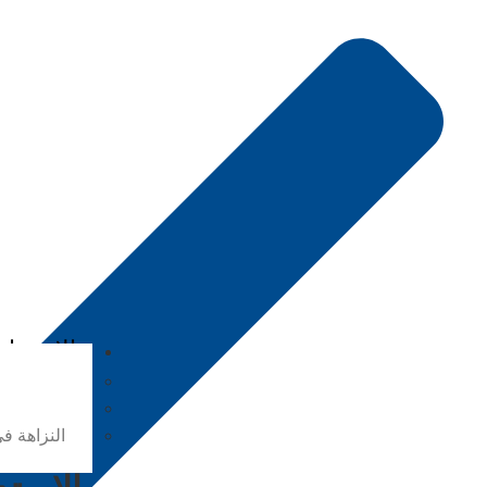
الاستدام
النمو والاب
حماية البي
النزاهة ف