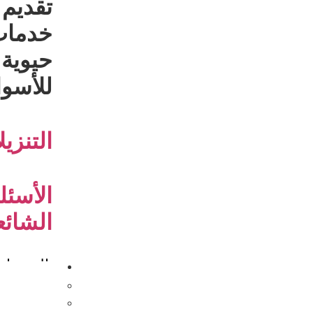
تقديم
خدما
حيوية
للأسو
التنزي
الأسئل
الشائع
المنتجا
مصنع موثوق HPMC | هيدروكسي بروبيل ميثيل 
MHEC | الشركة المصنعة لـ HEMC | هيدروكسي إيثيل ميثيل السليلوز