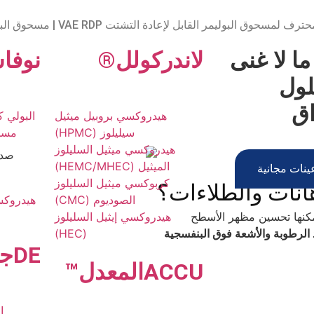
لسليلوز | مُصنّع HEC الموثوق به في الصين
سحوق البوليمر القابل لإعادة التشتت VAE RDP | مسحوق البوليمر القابل لإعادة التشتت
إضافات الطلاء والطلاء | ترقية الجودة والمرونة
ما لا غنى
لاندر
كولل
®
نوفا
س
ول
اق
هيدروكسي بروبيل ميثيل
البولي ك
سيليلوز (HPMC)
مسحو
هيدروكسي ميثيل السليلوز
الميثيل (HEMC/MHEC)
نات مجانية
كربوكسي ميثيل السليلوز
انات والطلاءات؟
الصوديوم (CMC)
هيدروكسي
مكنها تحسين مظهر الأسطح
هيدروكسي إيثيل السليلوز
الرطوبة والأشعة فوق البنفسجية
(HEC)
DE
جي
ACCU
المعدل
™
ا