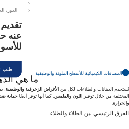
هيدروكسي إيثيل ا
المورد المحترف لم
تقديم 
عنه
حل
للأسو
طلب عي
المضافات الكيميائية للأسطح الملونة والوظيفية
ما هي الده
تُستخدم الدهانات والطلاءات لكل من
الأغراض الزخرفية والوظيفية
. ي
المختلفة من خلال توفير
اللون والملمس
. كما أنها توفر أيضًا
حماية ضد 
والحرارة
.
الفرق الرئيسي بين الطلاء والطلاء