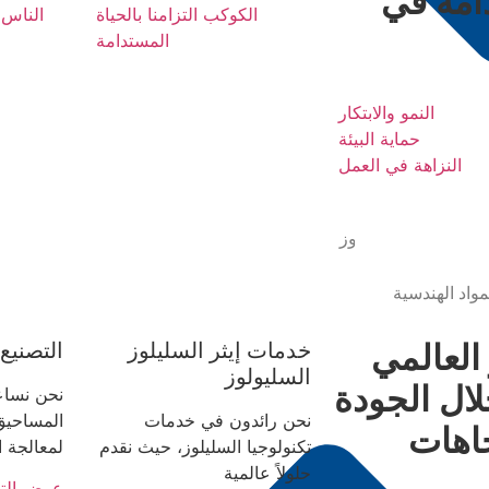
امة
في
الكوكب التزامنا بالحياة
الناس ا
المستدامة
النمو والابتكار
حماية البيئة
النزاهة في العمل
ر السليلوز السليولوز
صنيع التعاقدية
واد الهندسية
 العالمي
خدمات إيثر السليلوز
التصنيع
السليولوز
لال
الجودة
نحن نساع
نحن رائدون في خدمات
المساحيق،
جاهات
تكنولوجيا السليلوز، حيث نقدم
لمعالجة ا
حلولاً عالمية
عرض الت