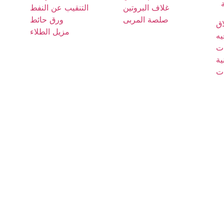
غلاف البروتين
التنقيب عن النفط
صلصة المربى
ورق حائط
اق
مزيل الطلاء
يه
ت
ية
ت