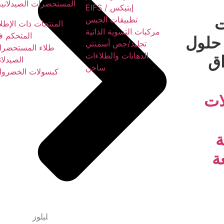
المستحضرات الصيدلانية
إيتيكس / EIFS
ت
تطبيقات الجبس
المنتجات ذات الإطل
مركبات التسوية الذاتية
المتحكم ف
حلول
تجليد/جص أسمنتي
طلاء المستحضرا
الدهانات والطلاءات
اق
الصيدلان
ساخن
كبسولات الخضروا
لات
ة
ة
ت
السليلوز الميثيل