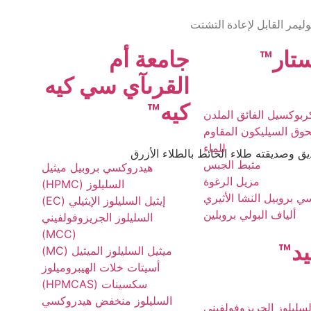
تار
™
جامعة أم
القرى
آي سي كيه
كيه
™
ربوكسيل الفائق الملدن
ق السيليكون المقاوم
للماء
مثبط الجبس
هيدروكسي بروبيل ميثيل
مزيل الرغوة
السليلوز (HPMC)
 بروبيل النشا الأثيري
إيثيل السليلوز الإيثيلي (EC)
ألياف البولي بروبلين
السليلوز الجريزوفولفيني
(MCC)
د
™
ميثيل السليلوز الميثيل (MC)
أسيتات خلات الهيبروميلوز
سكسينات (HPMCAS)
السليلوز منخفض هيدروكسي
لسليلوز الجريزوفولفيني