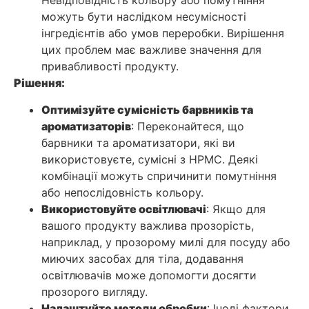
Невідповідність кольору або помутніння
можуть бути наслідком несумісності
інгредієнтів або умов переробки. Вирішення
цих проблем має важливе значення для
привабливості продукту.
Рішення:
Оптимізуйте сумісність барвників та
ароматизаторів
: Переконайтеся, що
барвники та ароматизатори, які ви
використовуєте, сумісні з HPMC. Деякі
комбінації можуть спричинити помутніння
або непослідовність кольору.
Використовуйте освітлювачі
: Якщо для
вашого продукту важлива прозорість,
наприклад, у прозорому милі для посуду або
миючих засобах для тіла, додавання
освітлювачів може допомогти досягти
прозорого вигляду.
Налаштуйте методи обробки
: Іноді фактори