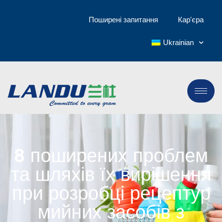
Поширені запитання
Кар'єра
Ukrainian
8 поширених проблем
та шляхів їх вирішення
при розробці рецептур
мийних засобів з