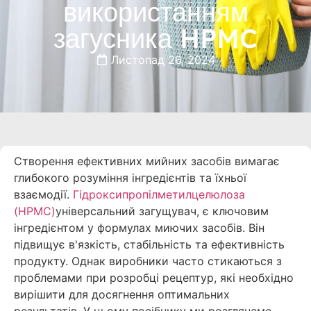
використанням
загусника HPMC
Листопад 26, 2024
Створення ефективних мийних засобів вимагає
глибокого розуміння інгредієнтів та їхньої
взаємодії.
Гідроксипропілметилцелюлоза
(HPMC)
універсальний загущувач, є ключовим
інгредієнтом у формулах миючих засобів. Він
підвищує в'язкість, стабільність та ефективність
продукту. Однак виробники часто стикаються з
проблемами при розробці рецептур, які необхідно
вирішити для досягнення оптимальних
результатів. У цьому посібнику ми розглянемо