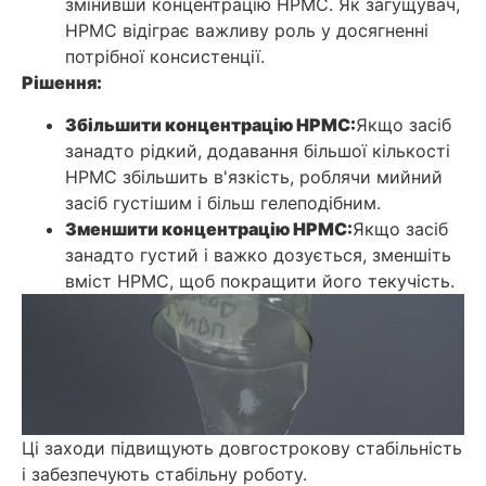
змінивши концентрацію HPMC. Як загущувач,
HPMC відіграє важливу роль у досягненні
потрібної консистенції.
Рішення:
Збільшити концентрацію HPMC:
Якщо засіб
занадто рідкий, додавання більшої кількості
HPMC збільшить в'язкість, роблячи мийний
засіб густішим і більш гелеподібним.
Зменшити концентрацію HPMC:
Якщо засіб
занадто густий і важко дозується, зменшіть
вміст HPMC, щоб покращити його текучість.
Ці заходи підвищують довгострокову стабільність
і забезпечують стабільну роботу.