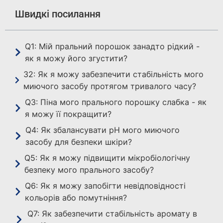
Швидкі посилання
Q1: Мій пральний порошок занадто рідкий -
як я можу його згустити?
З2: Як я можу забезпечити стабільність мого
миючого засобу протягом тривалого часу?
Q3: Піна мого прального порошку слабка - як
я можу її покращити?
Q4: Як збалансувати рН мого миючого
засобу для безпеки шкіри?
Q5: Як я можу підвищити мікробіологічну
безпеку мого прального засобу?
Q6: Як я можу запобігти невідповідності
кольорів або помутніння?
Q7: Як забезпечити стабільність аромату в