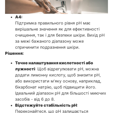
A4:
Підтримка правильного рівня pH має
вирішальне значення як для ефективності
очищення, так і для безпеки шкіри. Вихід рН
за межі бажаного діапазону може
спричинити подразнення шкіри.
Рішення:
Точне налаштування кислотності або
лужності
: Щоб відрегулювати рН, можна
додати лимонну кислоту, щоб знизити рН,
або використати м'яку основу, наприклад,
бікарбонат натрію, щоб підвищити його.
Ідеальний діапазон рН для більшості миючих
засобів - від 6 до 8.
Відстежуйте стабільність рН
:
Переконайтеся, що рН залишається