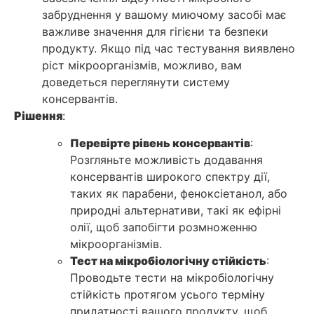
забруднення у вашому миючому засобі має
важливе значення для гігієни та безпеки
продукту. Якщо під час тестування виявлено
ріст мікроорганізмів, можливо, вам
доведеться переглянути систему
консервантів.
Рішення
:
Перевірте рівень консервантів
:
Розгляньте можливість додавання
консервантів широкого спектру дії,
таких як парабени, феноксіетанол, або
природні альтернативи, такі як ефірні
олії, щоб запобігти розмноженню
мікроорганізмів.
Тест на мікробіологічну стійкість
:
Проводьте тести на мікробіологічну
стійкість протягом усього терміну
придатності вашого продукту, щоб