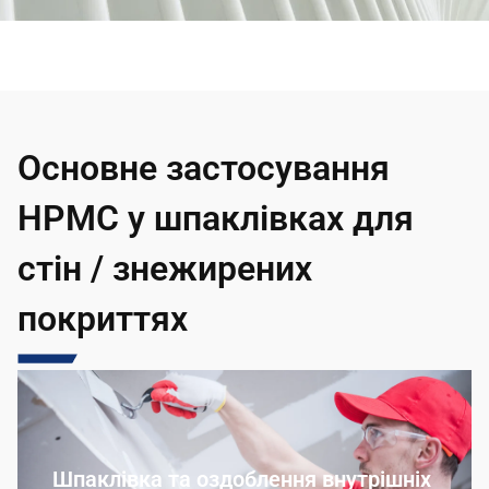
Основне застосування
HPMC у шпаклівках для
стін / знежирених
покриттях
Шпаклівка та оздоблення внутрішніх