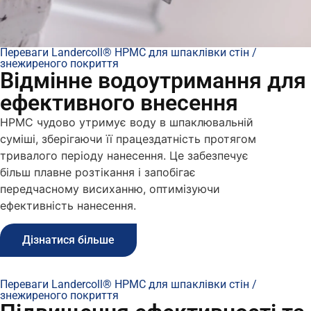
Переваги Landercoll® HPMC для шпаклівки стін /
знежиреного покриття
Відмінне водоутримання для
ефективного внесення
HPMC чудово утримує воду в шпаклювальній
суміші, зберігаючи її працездатність протягом
тривалого періоду нанесення. Це забезпечує
більш плавне розтікання і запобігає
передчасному висиханню, оптимізуючи
ефективність нанесення.
Дізнатися більше
Переваги Landercoll® HPMC для шпаклівки стін /
знежиреного покриття