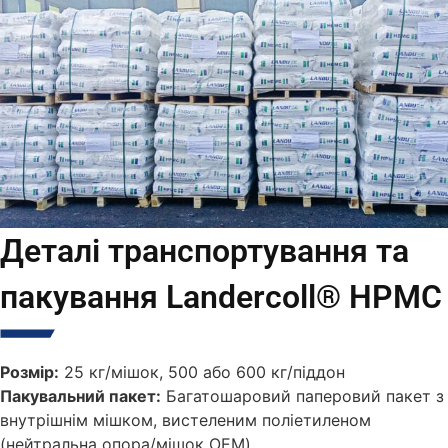
Деталі транспортування та
пакування Landercoll® HPMC
Розмір:
25 кг/мішок, 500 або 600 кг/піддон
Пакувальний пакет:
Багатошаровий паперовий пакет з
внутрішнім мішком, вистеленим поліетиленом
(нейтральна опора/мішок OEM)