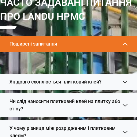
ЧАСТО ЗАДАВАНІ ПИТАННЯ
ПРО LANDU HPMC
Поширені запитання
Як довго схоплюється плитковий клей?
Чи слід наносити плитковий клей на плитку або
стіну?
У чому різниця між розрідженим і плитковим
клеєм?