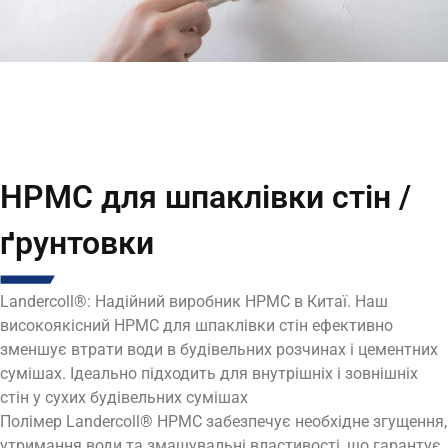
HPMC для шпаклівки стін /
ґрунтовки
Landercoll®: Надійний виробник HPMC в Китаї. Наш
високоякісний HPMC для шпаклівки стін ефективно
зменшує втрати води в будівельних розчинах і цементних
сумішах. Ідеально підходить для внутрішніх і зовнішніх
стін у сухих будівельних сумішах
Полімер Landercoll® HPMC забезпечує необхідне згущення,
утримання води та змащувальні властивості, що гарантує