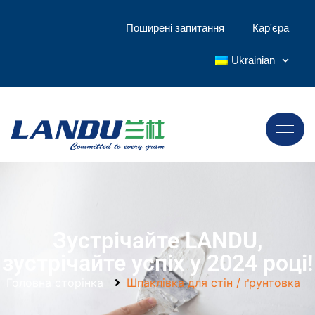
Поширені запитання
Кар'єра
Ukrainian
Зустрічайте LANDU,
зустрічайте успіх у 2024 році!
Головна сторінка
Шпаклівка для стін / ґрунтовка