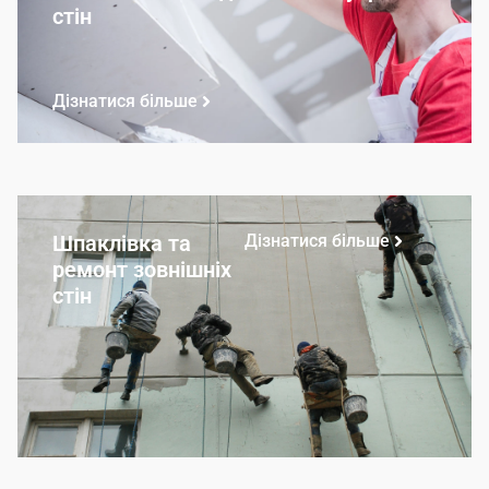
стін
Дізнатися більше
Шпаклівка та
Дізнатися більше
ремонт зовнішніх
стін