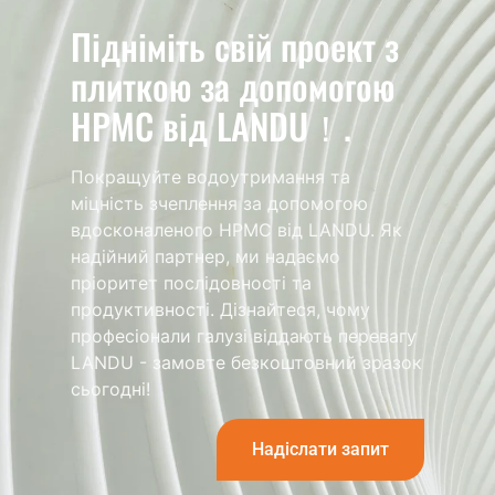
Підніміть свій проект з
плиткою за допомогою
HPMC від LANDU！.
Покращуйте водоутримання та
міцність зчеплення за допомогою
вдосконаленого HPMC від LANDU. Як
надійний партнер, ми надаємо
пріоритет послідовності та
продуктивності. Дізнайтеся, чому
професіонали галузі віддають перевагу
LANDU - замовте безкоштовний зразок
сьогодні!
Надіслати запит