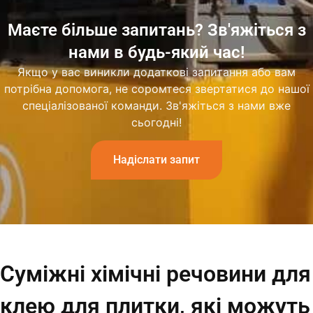
Маєте більше запитань? Зв'яжіться з
нами в будь-який час!
Якщо у вас виникли додаткові запитання або вам
потрібна допомога, не соромтеся звертатися до нашої
спеціалізованої команди. Зв'яжіться з нами вже
сьогодні!
Надіслати запит
Суміжні хімічні речовини для
клею для плитки, які можуть