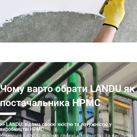
Чому варто обрати LANDU як
постачальника HPMC
>> LANDU: відома своєю якістю та потужністю у
виробництві HPMC
Компанія LANDU відома своєю надійністю та високою