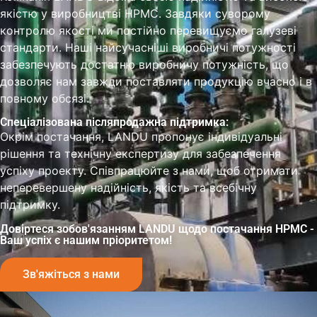
якістю у виробництві HPMC. Завдяки суворому
контролю якості ми постійно перевищуємо галузеві
стандарти. Наші найсучасніші виробничі потужності
забезпечують достатню виробничу потужність, що
дозволяє нам завжди поставляти продукцію вчасно і в
повному обсязі.
Спеціалізована післяпродажна підтримка:
Окрім постачання, LANDU пропонує індивідуальні
рішення та технічну експертизу для забезпечення
успіху проекту. Співпрацюйте з нами, щоб отримати
неперевершену надійність, якість та всебічну
підтримку.
Довіртеся зобов'язанням LANDU щодо постачання HPMC -
Ваш успіх є нашим пріоритетом!
Зв'яжіться з нами