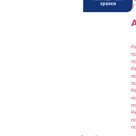
зразки
(
Р
п
п
Р
п
п
Р
п
п
Р
п
п