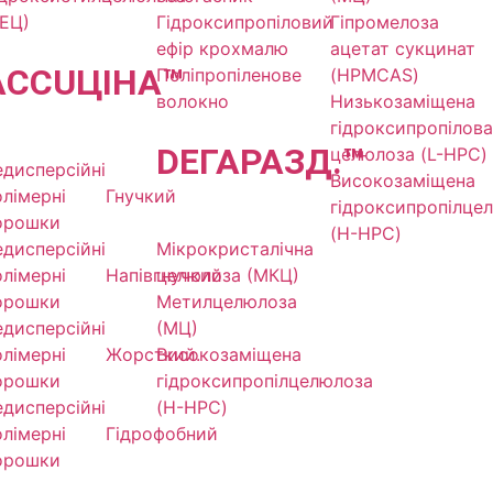
ГЕЦ)
Гідроксипропіловий
Гіпромелоза
ефір крохмалю
ацетат сукцинат
ACCU
ЦІНА
™
Поліпропіленове
(HPMCAS)
волокно
Низькозаміщена
гідроксипропілова
DE
ГАРАЗД.
™
целюлоза (L-HPC)
едисперсійні
Високозаміщена
олімерні
Гнучкий
гідроксипропілце
орошки
(H-HPC)
едисперсійні
Мікрокристалічна
олімерні
Напівгнучкий
целюлоза (МКЦ)
орошки
Метилцелюлоза
едисперсійні
(МЦ)
олімерні
Жорсткий.
Високозаміщена
орошки
гідроксипропілцелюлоза
едисперсійні
(H-HPC)
олімерні
Гідрофобний
орошки