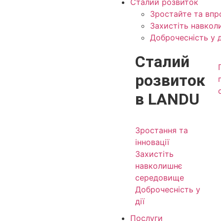
Сталий розвиток
Зростайте та впр
Захистіть навко
Доброчесність у д
Сталий
розвиток
в LANDU
Зростання та
інновації
Захистіть
навколишнє
середовище
Доброчесність у
дії
Послуги