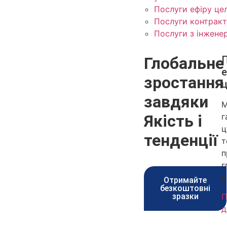
Послуги ефіру це
Послуги контрак
Послуги з інжене
Глобальне
е
зростання
завдяки
М
Якість і
г
ц
тенденції
т
п
г
р
Отримайте
безкоштовні
зразки
П
д