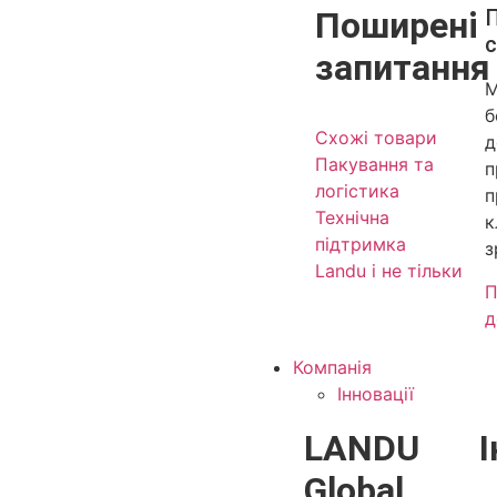
Поширені
с
запитання
М
б
Схожі товари
д
Пакування та
п
логістика
п
Технічна
к
підтримка
з
Landu і не тільки
П
д
Компанія
Інновації
LANDU
І
Global