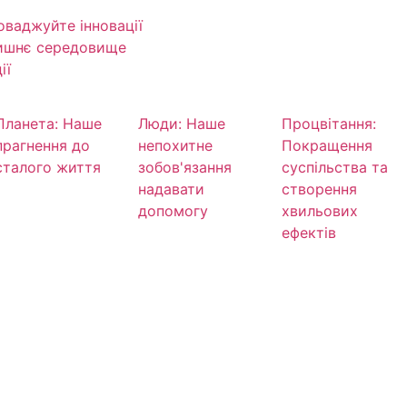
оваджуйте інновації
лишнє середовище
ії
Планета: Наше
Люди: Наше
Процвітання:
прагнення до
непохитне
Покращення
сталого життя
зобов'язання
суспільства та
надавати
створення
допомогу
хвильових
ефектів