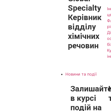
Specialty
І
ц
Керівник
Ф
відділу
р
Д
хімічних
о
речовин
б
К
і
Новини та події
Залишайт
в курсі
подій на