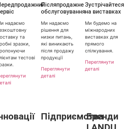
Передпродажний
Післяпродажне
Зустрічайтеся
ервіс
обслуговування
на виставках
и надаємо
Ми надаємо
Ми будемо на
езкоштовну
рішення для
міжнародних
оставку та
низки питань,
виставках для
робні зразки,
які виникають
прямого
ропонуючи
після продажу
спілкування.
лієнтам тестові
продукції
Переглянути
разки.
Переглянути
деталі
ереглянути
деталі
еталі
нновації
Підприємства
Бренди
LANDU