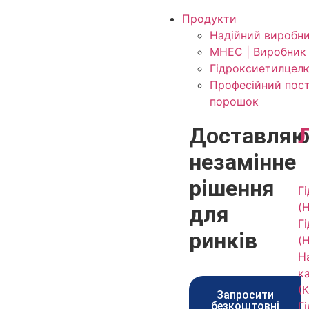
Продукти
Надійний виробн
MHEC | Виробник
Гідроксиетилцелю
Професійний пост
порошок
Доставляю
незамінне
рішення
Г
(
для
Г
ринків
(
Н
к
(
Запросити
безкоштовні
Г