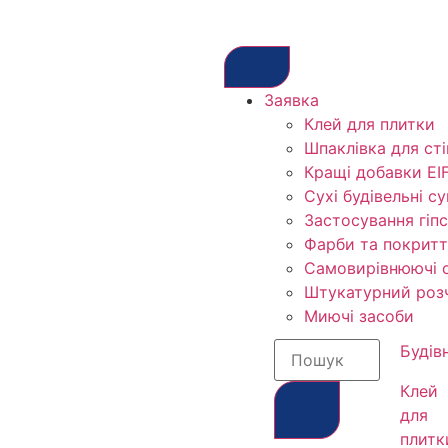
Заявка
Клей для плитки
Шпаклівка для сті
Кращі добавки EIF
Сухі будівельні су
Застосування гіп
Фарби та покритт
Самовирівнюючі с
Штукатурний роз
Миючі засоби
Будів
Клей
для
плитк