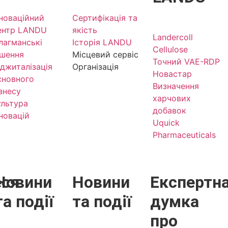
нноваційний
Сертифікація та
ентр LANDU
якість
Landercoll
лагманські
Історія LANDU
Cellulose
ішення
Місцевий сервіс
Точний VAE-RDP
іджиталізація
Організація
Новастар
сновного
Визначення
ізнесу
харчових
ультура
добавок
нновацій
Uquick
Pharmaceuticals
еся
Новини
Новини
Експертн
та події
та події
думка
про