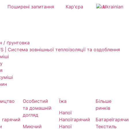
Поширені запитання
Кар'єра
Ukrainian
н / ґрунтовка
S | Система зовнішньої теплоізоляції та оздоблення
міші
су
я
уміші
чин
ництво
Особистий
Їжа
Більше
та домашній
ринків
Напої
догляд
гарячий
Напої
гарячий
Батареї
гарячи
и
Миючий
Напої
Текстиль