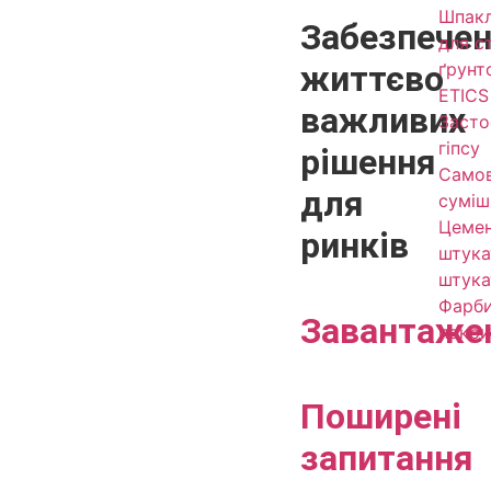
Шпакл
Забезпече
для ст
життєво
ґрунт
ETICS 
важливих
Засто
гіпсу
рішення
Самов
для
суміш
Цеме
ринків
штука
штука
Фарби
Завантаже
покри
Поширені
запитання