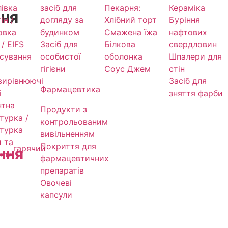
івка
засіб для
Пекарня:
Кераміка
ння
ін /
догляду за
Хлібний торт
Буріння
овка
будинком
Смажена їжа
нафтових
/ EIFS
Засіб для
Білкова
свердловин
сування
особистої
оболонка
Шпалери для
гігієни
Соус Джем
стін
ирівнюючі
Засіб для
Фармацевтика
і
зняття фарби
нтна
Продукти з
турка /
контрольованим
турка
вивільненням
 та
Покриття для
гарячий
ння
ття
фармацевтичних
препаратів
Овочеві
капсули