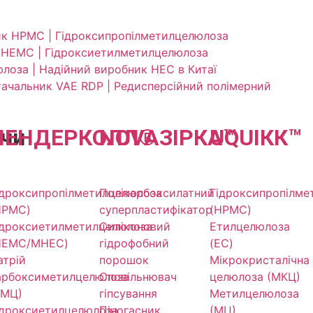
ик HPMC | Гідроксипропілметилцелюлоза
 HEMC | Гідроксиетилметилцелюлоза
лоза | Надійний виробник HEC в Китаї
ачальник VAE RDP | Редисперсійний полімерний
чи
ЛЕНДЕР
КОЛЛ
NOVA
®
ЗІРКА
UQU
™
ІКК
™
ідроксипропілметилцелюлоза
Полікарбоксилатний
Гідроксипропілме
HPMC)
суперпластифікатор
(HPMC)
ідроксиетилметилцелюлоза
Силіконовий
Етилцелюлоза
HEMC/MHEC)
гідрофобний
(EC)
атрій
порошок
Мікрокристалічна
арбоксиметилцелюлоза
Сповільнювач
целюлоза (МКЦ)
КМЦ)
гіпсування
Метилцелюлоза
ідроксиетилцелюлоза
Піногасник
(МЦ)