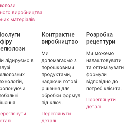
люлози
тного виробництва
рних матеріалів
Послуги
Контрактне
Розробка
фіру
виробництво
рецептури
целюлози
Ми
Ми можемо
и лідируємо в
допомагаємо з
налаштовувати
алузі
порошковими
та оптимізувати
елюлозних
продуктами,
формули
ехнологій,
надаючи готові
відповідно до
ропонуючи
рішення для
потреб клієнта.
лобальні
обробки формул
Переглянути
ішення
під ключ.
деталі
ереглянути
Переглянути
еталі
деталі