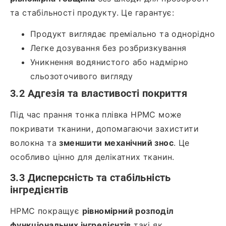
та стабільності продукту. Це гарантує:
Продукт виглядає преміально та однорідно
Легке дозування без розбризкування
Уникнення водянистого або надмірно
сльозоточивого вигляду
3.2 Адгезія та властивості покриття
Під час прання тонка плівка HPMC може
покривати тканини, допомагаючи захистити
волокна та
зменшити механічний знос
. Це
особливо цінно для делікатних тканин.
3.3 Дисперсність та стабільність
інгредієнтів
HPMC покращує
рівномірний розподіл
функціональних інгредієнтів
такі як