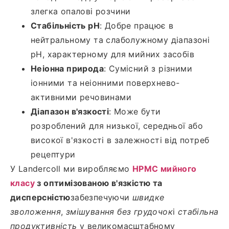
злегка опалові розчини
Стабільність pH
: Добре працює в
нейтральному та слаболужному діапазоні
рН, характерному для мийних засобів
Неіонна природа
: Сумісний з різними
іонними та неіонними поверхнево-
активними речовинами
Діапазон в'язкості
: Може бути
розроблений для низької, середньої або
високої в'язкості в залежності від потреб
рецептури
У Landercoll ми виробляємо
HPMC мийного
класу
з оптимізованою в'язкістю та
дисперсністю
забезпечуючи
швидке
зволоження
,
змішування без грудочок
і
стабільна
продуктивність
у великомасштабному