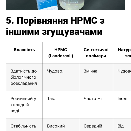
5. Порівняння HPMC з
іншими згущувачами
Власність
HPMC
Синтетичні
Натур
(Landercoll)
полімери
яс
Здатність до
Чудово.
Змінна
Чудов
біологічного
розкладання
Розчинний у
Так.
Часто Ні
Іноді
холодній
воді
Стабільність
Високий
Середній
Від