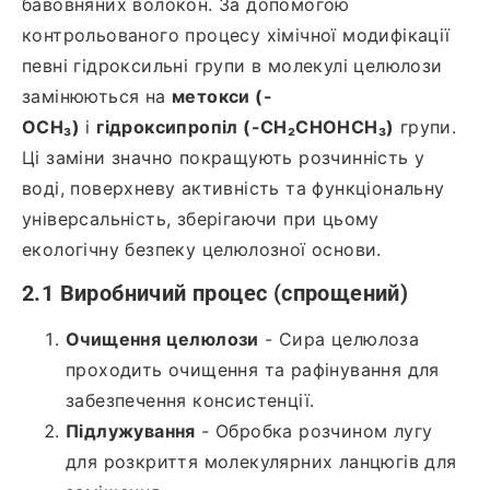
бавовняних волокон. За допомогою
контрольованого процесу хімічної модифікації
певні гідроксильні групи в молекулі целюлози
замінюються на
метокси (-
OCH₃)
і
гідроксипропіл (-CH₂CHOHCH₃)
групи.
Ці заміни значно покращують розчинність у
воді, поверхневу активність та функціональну
універсальність, зберігаючи при цьому
екологічну безпеку целюлозної основи.
2.1 Виробничий процес (спрощений)
Очищення целюлози
- Сира целюлоза
проходить очищення та рафінування для
забезпечення консистенції.
Підлужування
- Обробка розчином лугу
для розкриття молекулярних ланцюгів для