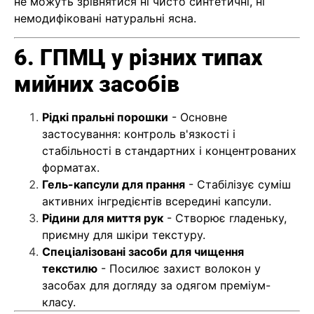
не можуть зрівнятися ні чисто синтетичні, ні
немодифіковані натуральні ясна.
6. ГПМЦ у різних типах
мийних засобів
Рідкі пральні порошки
- Основне
застосування: контроль в'язкості і
стабільності в стандартних і концентрованих
форматах.
Гель-капсули для прання
- Стабілізує суміш
активних інгредієнтів всередині капсули.
Рідини для миття рук
- Створює гладеньку,
приємну для шкіри текстуру.
Спеціалізовані засоби для чищення
текстилю
- Посилює захист волокон у
засобах для догляду за одягом преміум-
класу.