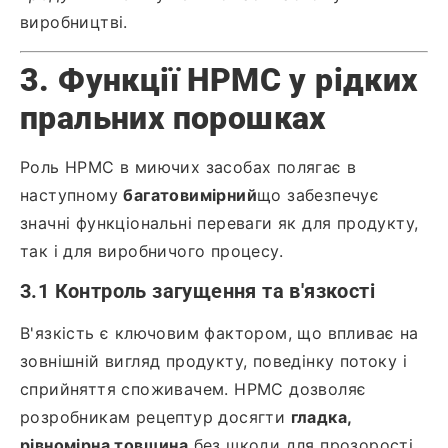
виробництві.
3. Функції HPMC у рідких
пральних порошках
Роль HPMC в миючих засобах полягає в
наступному
багатовимірний
що забезпечує
значні функціональні переваги як для продукту,
так і для виробничого процесу.
3.1 Контроль загущення та в'язкості
В'язкість є ключовим фактором, що впливає на
зовнішній вигляд продукту, поведінку потоку і
сприйняття споживачем. HPMC дозволяє
розробникам рецептур досягти
гладка,
рівномірна товщина
без шкоди для прозорості