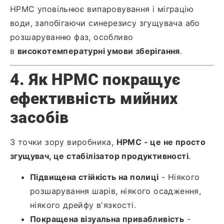
HPMC уповільнює випаровування і міграцію
води, запобігаючи синерезису згущувача або
розшаруванню фаз, особливо
в
високотемпературні умови зберігання
.
4. Як HPMC покращує
ефективність мийних
засобів
З точки зору виробника,
HPMC - це не просто
згущувач, це стабілізатор продуктивності
.
Підвищена стійкість на полиці
- Ніякого
розшарування шарів, ніякого осадження,
ніякого дрейфу в'язкості.
Покращена візуальна привабливість
-