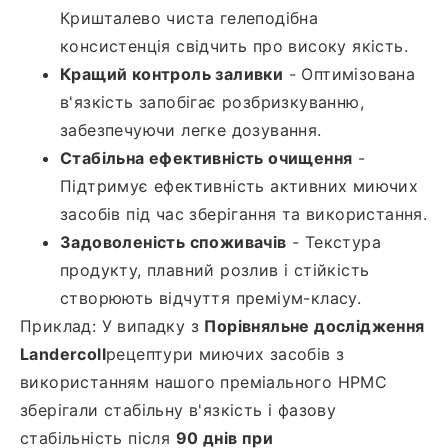
Кришталево чиста гелеподібна
консистенція свідчить про високу якість.
Кращий контроль заливки
- Оптимізована
в'язкість запобігає розбризкуванню,
забезпечуючи легке дозування.
Стабільна ефективність очищення
-
Підтримує ефективність активних миючих
засобів під час зберігання та використання.
Задоволеність споживачів
- Текстура
продукту, плавний розлив і стійкість
створюють відчуття преміум-класу.
Приклад: У випадку з
Порівняльне дослідження
Landercoll
рецептури миючих засобів з
використанням нашого преміального HPMC
зберігали стабільну в'язкість і фазову
стабільність після
90 днів при