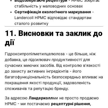
Водозберігаючі рецептури
- HPMC зберігає
стабільність у маловодних основах
Сертифікація екологічного маркування
-
Landercoll HPMC відповідає стандартам
сталого розвитку
11. Висновки та заклик до
дії
Гідроксипропілметилцелюлоза - це більше, ніж
добавка, це
підсилювач продуктивності
для
сучасних миючих засобів. Від контролю в'язкості
до захисту активних інгредієнтів - його
багатофункціональність безпосередньо впливає на
покращення якості продукції, задоволеність
споживачів та репутацію бренду.
За адресою
Ландерколл
ми не просто продаємо
HPMC - ми постачаємо
рецептурні рішення,