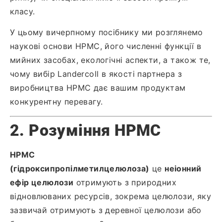
класу.
У цьому вичерпному посібнику ми розглянемо
наукові основи HPMC, його численні функції в
мийних засобах, екологічні аспекти, а також те,
чому вибір Landercoll в якості партнера з
виробництва HPMC дає вашим продуктам
конкурентну перевагу.
2. Розуміння HPMC
HPMC
(гідроксипропілметилцелюлоза)
це
неіонний
ефір целюлози
отримують з природних
відновлюваних ресурсів, зокрема целюлози, яку
зазвичай отримують з деревної целюлози або