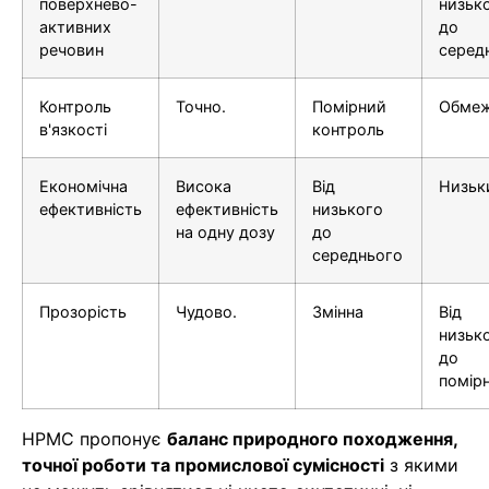
поверхнево-
низьк
активних
до
речовин
серед
Контроль
Точно.
Помірний
Обме
в'язкості
контроль
Економічна
Висока
Від
Низьк
ефективність
ефективність
низького
на одну дозу
до
середнього
Прозорість
Чудово.
Змінна
Від
низьк
до
помір
HPMC пропонує
баланс природного походження,
точної роботи та промислової сумісності
з якими