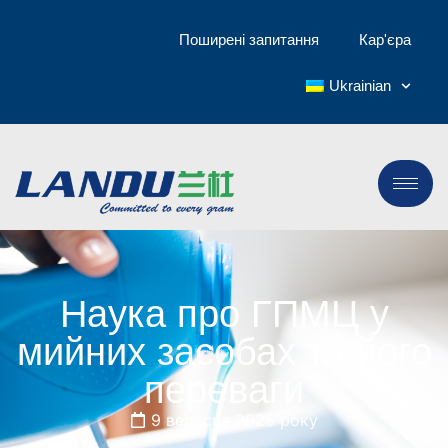
Поширені запитання
Кар'єра
Ukrainian
Наука про ГПМЦ у
мийних засобах та його
переваги
9 вересня 2025 року