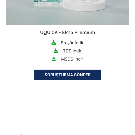
UQUICK - EM15 Premium
Broşür İndir
TDS İndir
MSDS İndir
SORUŞTURMA GÖNDER