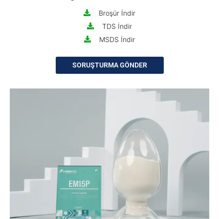
Broşür İndir
TDS İndir
MSDS İndir
SORUŞTURMA GÖNDER