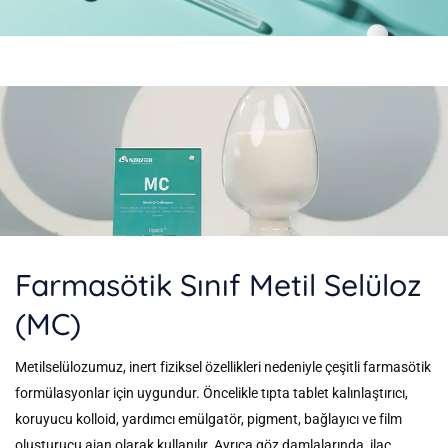
Farmasötik Sınıf Metil Selüloz
(MC)
Metilselülozumuz, inert fiziksel özellikleri nedeniyle çeşitli farmasötik
formülasyonlar için uygundur. Öncelikle tıpta tablet kalınlaştırıcı,
koruyucu kolloid, yardımcı emülgatör, pigment, bağlayıcı ve film
oluşturucu ajan olarak kullanılır. Ayrıca göz damlalarında, ilaç