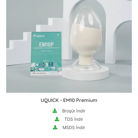
UQUICK - EM10 Premium
Broşür İndir
TDS İndir
MSDS İndir