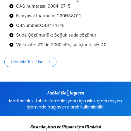
CAS numarası: 9004-67-5
Kimyasal foarmula: C20H38O11
CBNumber:CB3474718
Suda Çözünürlük: Soğuk suda çözünür
Viskozite: 2%'de 2000 cPs, su içinde, pH 7.0.
Ücretsiz Teklif İste
Tablet Bağlayıcısı
Metil selüloz, tablet formülasyonu için ıslak granülasyon
işleminde bağlayıcı olarak kullanılabilir.
Kıvamlaştırıcı ve Süspansiyon Maddesi