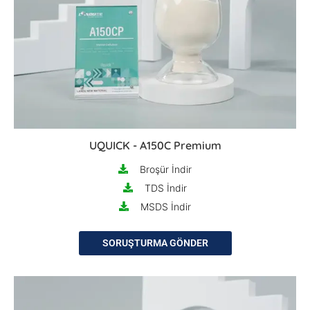
UQUICK - A150C Premium
Broşür İndir
TDS İndir
MSDS İndir
SORUŞTURMA GÖNDER