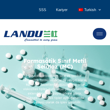
SSS
Kariyer
Turkish
Farmasötik Sınıf Metil
Selüloz (MC)
Uquick Metilselüloz, oral ve topikal
farmasötik formülasyonlarda yaygın olarak
kullanılır. Tabletlerde, düşük veya orta
viskoziteli tipler, kuru veya çözelti halinde
eklendiğinde bağlayıcı görevi görür.
Yüksek viskoziteli tipler aynı zamanda
parçalayıcı olarak da işlev görebilir.