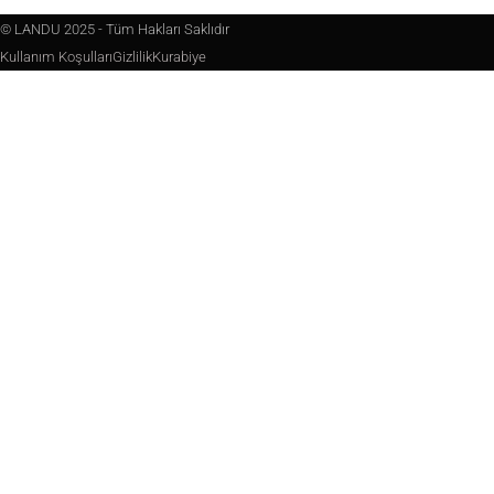
© LANDU 2025 - Tüm Hakları Saklıdır
Kullanım Koşulları
Gizlilik
Kurabiye