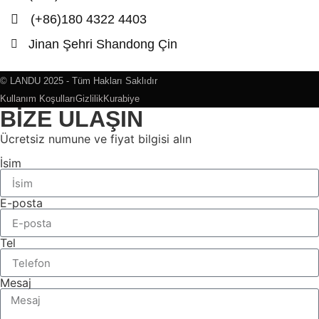
(+86)180 4322 4403
Jinan Şehri Shandong Çin
© LANDU 2025 - Tüm Hakları Saklıdır
Kullanım Koşulları
Gizlilik
Kurabiye
BİZE ULAŞIN
Ücretsiz numune ve fiyat bilgisi alın
İsim
E-posta
Tel
Mesaj