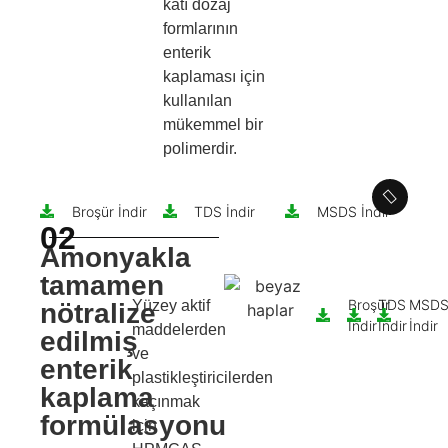
katı dozaj
formlarının
enterik
kaplaması için
kullanılan
mükemmel bir
polimerdir.
Broşür İndir
TDS İndir
MSDS İndir
02
Amonyakla
tamamen
Broşür
TDS
MSD
Yüzey aktif
nötralize
İndir
İndir
İndir
maddelerden
edilmiş
ve
enterik
plastikleştiricilerden
kaplama
kaçınmak
formülasyonu
için