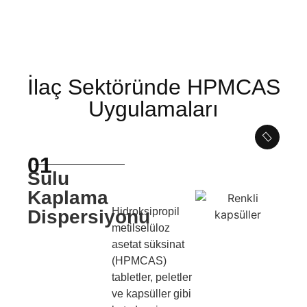
İlaç Sektöründe HPMCAS
Uygulamaları
01
Sulu
Kaplama
Hidroksipropil
Dispersiyonu
metilselüloz
asetat süksinat
(HPMCAS)
tabletler, peletler
ve kapsüller gibi