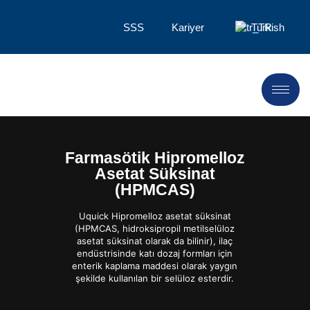
SSS
Kariyer
Turkish
Farmasötik Hipromelloz
Asetat Süksinat
(HPMCAS)
Uquick Hipromelloz asetat süksinat
(HPMCAS, hidroksipropil metilselüloz
asetat süksinat olarak da bilinir), ilaç
endüstrisinde katı dozaj formları için
enterik kaplama maddesi olarak yaygın
şekilde kullanılan bir selüloz esterdir.