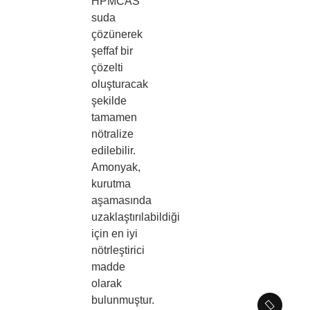
HPMCAS
suda
çözünerek
şeffaf bir
çözelti
oluşturacak
şekilde
tamamen
nötralize
edilebilir.
Amonyak,
kurutma
aşamasında
uzaklaştırılabildiği
için en iyi
nötrleştirici
madde
olarak
bulunmuştur.