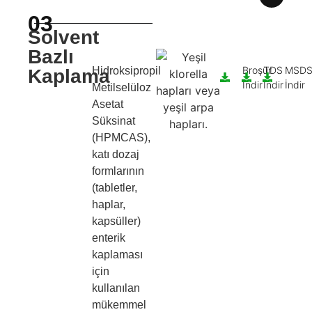
03
Solvent
Bazlı
Broşür
TDS
MSD
Hidroksipropil
Kaplama
İndir
İndir
İndir
Metilselüloz
Asetat
Süksinat
(HPMCAS),
katı dozaj
formlarının
(tabletler,
haplar,
kapsüller)
enterik
kaplaması
için
kullanılan
mükemmel