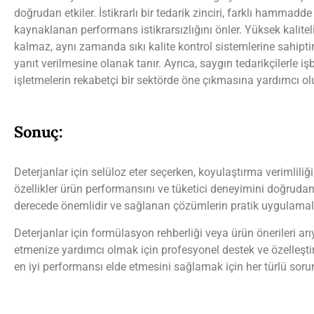
doğrudan etkiler. İstikrarlı bir tedarik zinciri, farklı hammadd
kaynaklanan performans istikrarsızlığını önler. Yüksek kalitel
kalmaz, aynı zamanda sıkı kalite kontrol sistemlerine sahipt
yanıt verilmesine olanak tanır. Ayrıca, saygın tedarikçilerle iş
işletmelerin rekabetçi bir sektörde öne çıkmasına yardımcı o
Sonuç:
Deterjanlar için selüloz eter seçerken, koyulaştırma verimlili
özellikler ürün performansını ve tüketici deneyimini doğrudan et
derecede önemlidir ve sağlanan çözümlerin pratik uygulamalar
Deterjanlar için formülasyon rehberliği veya ürün önerileri a
etmenize yardımcı olmak için profesyonel destek ve özelleşti
en iyi performansı elde etmesini sağlamak için her türlü sor