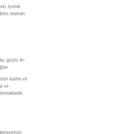
ken, iyonik
ilir, istenen
u, güçlü Ar-
ğlar.
tün kalite ve
a ve
tirmektedir.
 deneyimini