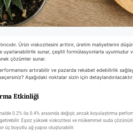
ırıcıdır. Ürün viskozitesini arttırır, üretim maliyetlerini düşü
uyarlanabilirlik sunar, çeşitli formülasyonlarla uyumludur 
 esnek çözümler sunar.
performansını artırabilir ve pazarda rekabet edebilirlik sağlay
çersiniz? Aşağıdaki noktalar sizin için detaylandırılacaktır
rma Etkinliği
malde 0.2% ila 0.4% arasında değişir, ancak koyulaştırma perfo
 getirebilir. Eşsiz yüksek viskozitesi ve mükemmel suda çözünürl
 bir üç boyutlu ağ yapısı oluşturabilir.