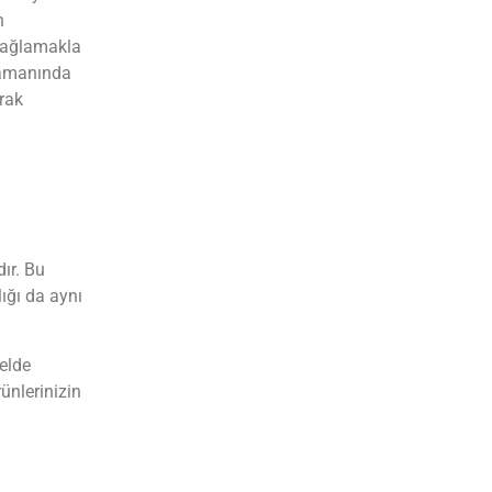
n
 sağlamakla
 zamanında
arak
ır. Bu
lığı da aynı
 elde
ünlerinizin