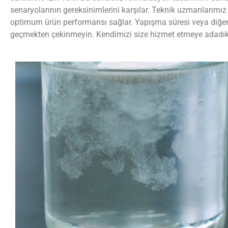
senaryolarının gereksinimlerini karşılar. Teknik uzmanlarımı
optimum ürün performansı sağlar. Yapışma süresi veya diğer öze
geçmekten çekinmeyin. Kendimizi size hizmet etmeye adadık