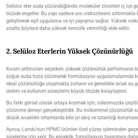
Selüloz eter suda çözündüğünde, moleküler zincirleri iç içe g
ölçüde engeller. Bu yapı sadece sıvı viskozitesini arttırmakla
geliştirerek eşit uygulama ve iyi yapışma sağlar. Yüksek viskozit
azaltır, böylece daha yüksek temizlik verimliliği elde edilir.
2. Selüloz Eterlerin Yüksek Çözünürlüğü
Kıvam arttırıcıları seçerken, yüksek çözünürlük performansı k
soğuk suda hızla çözünerek formülasyon uygulamalarında belir
ideal çözünürlüğe ulaşmakta zorlanır ve genellikle sıcak su 
üretim ve kullanım süreçlerini büyük ölçüde kolaylaştırır.
Bu farkı görsel olarak ortaya koymak için, videomuzda çeşitli 
çözünme deneyi gerçekleştirdik. Bu mükemmel çözünürlük sa
düşük sıcaklıklı ortamlarda bile iyi akış ve tutarlılığı koruması
Ayrıca, Landu'nun HPMC ürünleri özel yüzey işleminden geçerek,
sürelerine izin verir. Bu esneklik, formülasyon tasarımını dah