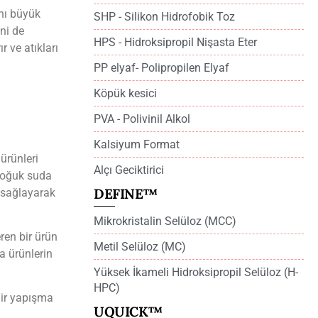
ını büyük
SHP - Silikon Hidrofobik Toz
ni de
HPS - Hidroksipropil Nişasta Eter
r ve atıkları
PP elyaf- Polipropilen Elyaf
Köpük kesici
PVA - Polivinil Alkol
Kalsiyum Format
ürünleri
Alçı Geciktirici
 soğuk suda
DEFINE™
 sağlayarak
Mikrokristalin Selüloz (MCC)
ren bir ürün
Metil Selüloz (MC)
 ürünlerin
Yüksek İkameli Hidroksipropil Selüloz (H-
HPC)
lir yapışma
UQUICK™