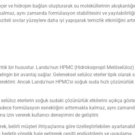
eçer ve hidrojen bağları oluşturarak su moleküllerinin akışkanlığ
 kalmaz, aynı zamanda formülasyon stabilitesini ve yayılabilirliği
eli sıvılar yüzeylere daha iyi yapışarak temizlik etkinliğini artırı
ritik bir husustur. Landu'nun HPMC (Hidroksipropil Metilselüloz) 
gin bir avantaj sağlar. Geleneksel selüloz eterler tipik olarak
gerektirir. Ancak Landu'nun HPMC'si soğuk suda hızlı çözünürlük
selüloz eterlerin soğuk sudaki çözünürlük etkilerini açıkça göste
dece formülasyon esnekliğini arttırmakla kalmaz, aynı zamanda
na izin vererek kullanıcı deneyimini de geliştirir.
 belirli müşteri ihtiyaçlarına göre özelleştirilebilen ayarlanabi
a hedefe yönelik hale getirerek çeşitli endüstrilerin ve uygulama