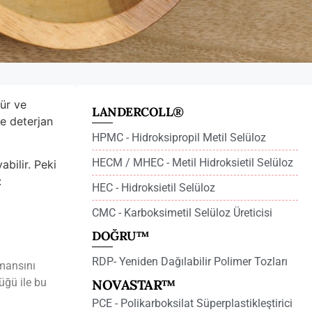
rür ve
LANDERCOLL®
ve deterjan
HPMC - Hidroksipropil Metil Selüloz
HECM / MHEC - Metil Hidroksietil Selüloz
abilir. Peki
:
HEC - Hidroksietil Selüloz
CMC - Karboksimetil Selüloz Üreticisi
DOĞRU™
RDP- Yeniden Dağılabilir Polimer Tozları
rmansını
üğü ile bu
NOVASTAR™
PCE - Polikarboksilat Süperplastikleştirici