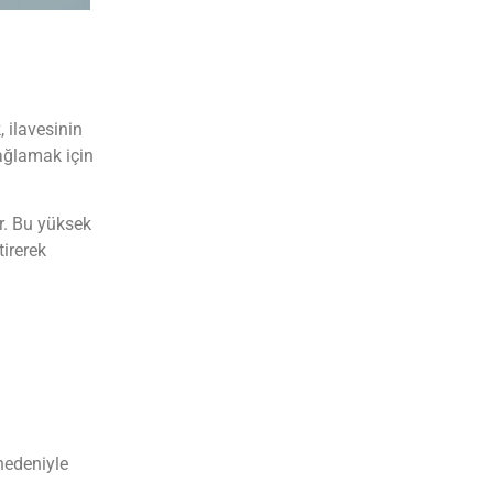
, ilavesinin
sağlamak için
ır. Bu yüksek
irerek
nedeniyle