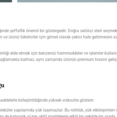
inde şeffaflık önemli bir göstergedir. Doğru selüloz eteri seçmek
e ürünü tüketiciler için görsel olarak çekici hale getirmesini 
rgenliği elde etmek için benzersiz hammaddeler ve işlemler kullan
i sağlamakla kalmaz, aynı zamanda ürünün premium hissini gelişt
ğu
lerle birleştirildiğinde yüksek viskozite gösterir.
üler yapılarında yük taşımazlar. Bu nötrlük, yük etkileşimleri 
e katyonik yüzey aktif maddelerle etkili bir şekilde bir arada