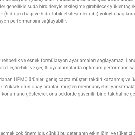
genellikle suda birbirleriyle etkileşime girebilecek yükler taşır
 (hidrojen bağı ve hidrofobik etkileşimler gibi) yoluyla bağ kurab
asyon performansını sağlayabilir.
k rehberlik ve esnek formülasyon ayarlamaları sağlayamaz. Land
e özelleştirebilir ve çeşitli uygulamalarda optimum performans sa
rlanan HPMC ürünleri geniş çapta müşteri takdiri kazanmış ve üs
tir. Yüksek ürün onay oranları müşteri memnuniyetini yansıtmakt
 konumunu göstererek onu sektörde güvenilir bir ortak haline ge
i seçmek çok önemlidir, çünkü bu deterjanın etkinliğini ve tüketici