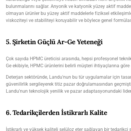
bulunmalarını sağlar. Anyonik ve katyonik yüzey aktif maddeler 
olmayan ürünler bu yüzey aktif maddelerle fiziksel etkileşimler
viskoziteyi ve stabiliteyi koruyabilir ve böylece genel formül
5. Şirketin Güçlü Ar-Ge Yeteneği
Çok sayıda HPMC üreticisi arasında, hepsi profesyonel tekni
Ge ekibiyle, HPMC ürünlerini belirli müşteri ihtiyaçlarına gör
Deterjan sektöründe, Landu'nun bu tür uygulamalar için tasa
güvenilirlik sergileyerek titiz pazar doğrulamasından geçmiş
Landu'nun teknolojik yenilik ve pazar adaptasyonundaki lider
6. Tedarikçilerden İstikrarlı Kalite
İstikrarlı ve yüksek kaliteli selüloz eter sağlayan bir tedarikç