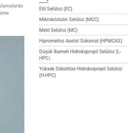
gulamalarda
Etil Selüloz (EC)
işime
Mikrokristalin Selüloz (MCC)
Metil Selüloz (MC)
Hipromelloz Asetat Süksinat (HPMCAS)
Düşük İkameli Hidrokspropil Selüloz (L-
HPC）
Yüksek Sübstitüe Hidroksipropil Selüloz
(H-HPC)