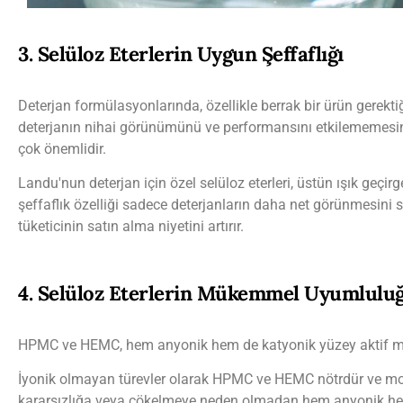
3. Selüloz Eterlerin Uygun Şeffaflığı
Deterjan formülasyonlarında, özellikle berrak bir ürün gerektiğ
deterjanın nihai görünümünü ve performansını etkilememesini v
çok önemlidir.
Landu'nun deterjan için özel selüloz eterleri, üstün ışık geçi
şeffaflık özelliği sadece deterjanların daha net görünmesin
tüketicinin satın alma niyetini artırır.
4. Selüloz Eterlerin Mükemmel Uyumlulu
HPMC ve HEMC, hem anyonik hem de katyonik yüzey aktif madde
İyonik olmayan türevler olarak HPMC ve HEMC nötrdür ve molek
kararsızlığa veya çökelmeye neden olmadan hem anyonik hem d