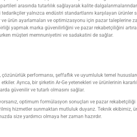
e partileri arasında tutarlılık sağlayarak kalite dalgalanmalarında
i tedarikçiler yalnızca endüstri standartlarını karşılayan ürünler
ir ve ürün ayarlamaları ve optimizasyonu için pazar taleplerine
birliği yapmak marka güvenilirliğini ve pazar rekabetçiliğini artır
lurken müşteri memnuniyetini ve sadakatini de sağlar.
ği, çözünürlük performansı, şeffaflık ve uyumluluk temel hususlard
kiler. Ayrıca, bir şirketin Ar-Ge yetenekleri ve ürünlerinin kararlı
da güvenilir ve tutarlı olmasını sağlar.
rıyorsanız, optimum formülasyon sonuçları ve pazar rekabetçiliği
rilmiş hizmetler sunmaktan mutluluk duyarız. Teknik ekibimiz, ür
unuzda size yardımcı olmaya her zaman hazırdır.