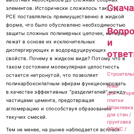
Скача
элементов. Исторически сложилось так, что
PCE поставлялись преимущественно в жидкой
форме, что было обусловлено необходимостью
Вопр
защиты сложных полимерных цепочек, которые
и
лежат в основе их исключительных
диспергирующих и водоредуцирующих
отве
свойств. Почему в жидком виде? Потому что в
таком состоянии молекулярная целостность
Строитель
остается нетронутой, что позволяет
поликарбоксилатным эфирам функционировать
Клей
в качестве эффективных "разделителей" между
для
гор
плитки
частицами цемента, предотвращая
Шпаклевка
агломерацию и способствуя образованию
для стен /
текучих смесей.
грунтовка
ЭТИКС /
Тем не менее, на рынке наблюдается всплеск