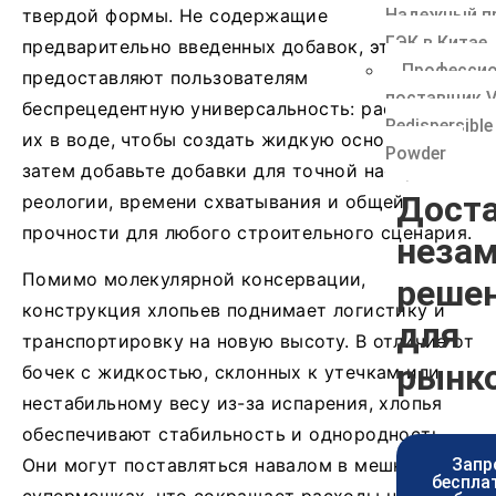
Надежный п
твердой формы. Не содержащие
ГЭК в Китае
предварительно введенных добавок, эти хлопья
Професси
предоставляют пользователям
поставщик V
беспрецедентную универсальность: растворите
Redispersible
их в воде, чтобы создать жидкую основу, а
Powder
затем добавьте добавки для точной настройки
Дост
реологии, времени схватывания и общей
прочности для любого строительного сценария.
неза
Помимо молекулярной консервации,
реше
конструкция хлопьев поднимает логистику и
для
транспортировку на новую высоту. В отличие от
рынк
бочек с жидкостью, склонных к утечкам или
нестабильному весу из-за испарения, хлопья
обеспечивают стабильность и однородность.
Запр
Они могут поставляться навалом в мешках или
беспла