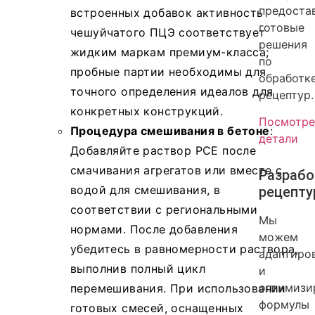
предоста
встроенных добавок активность
готовые
чешуйчатого ПЦЭ соответствует
решения
жидким маркам премиум-класса;
по
пробные партии необходимы для
обработк
точного определения идеалов для
рецептур.
конкретных конструкций.
Посмотре
Процедура смешивания в бетоне
:
детали
Добавляйте раствор PCE после
смачивания агрегатов или вместе с
Разрабо
водой для смешивания, в
рецепт
соответствии с региональными
Мы
нормами. После добавления
можем
убедитесь в равномерности раствора,
адаптиро
выполнив полный цикл
и
оптимизи
перемешивания. При использовании
формулы
готовых смесей, оснащенных