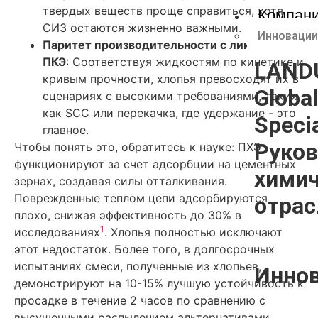
твердых веществ проще справиться, хотя
Компан
СИЗ остаются жизненно важными.
Инновации
Паритет производительности с ликвидными
ПКЭ
: Соответствуя жидкостям по кинетике и
LAND
кривым прочности, хлопья превосходят их в
Global
сценариях с высокими требованиями, таких
как SCC или перекачка, где удержание - это
Specia
главное.
Руков
Чтобы понять это, обратитесь к науке: ПХЭ
функционируют за счет адсорбции на цементных
химич
зернах, создавая силы отталкивания.
Поврежденные теплом цепи адсорбируются
отрас
плохо, снижая эффективность до 30% в
1
исследованиях
. Хлопья полностью исключают
этот недостаток. Более того, в долгосрочных
испытаниях смеси, полученные из хлопьев,
Инно
демонстрируют на 10-15% лучшую устойчивость к
просадке в течение 2 часов по сравнению с
высушенными распылением альтернативами,