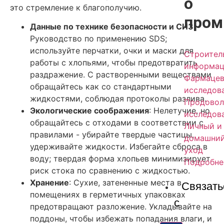
о
это стремление к благополучию.
пром
Данные по технике безопасности и СИЗ
:
Руководство по применению SDS;
используйте перчатки, очки и маски для
Строител
работы с хлопьями, чтобы предотвратить
информац
раздражение. С растворенными веществами
Фармацев
обращайтесь как со стандартными
исследов
жидкостями, соблюдая протоколы разлива.
Продовол
Экологические соображения
: Нелетучие, но
исследов
обращайтесь с отходами в соответствии с
Личный и
правилами - убирайте твердые частицы,
домашни
удерживайте жидкости. Избегайте сброса в
уход
воду; твердая форма хлопьев минимизирует
Подробне
риск стока по сравнению с жидкостью.
Хранение
: Сухие, затененные места в
Связать
помещениях в герметичных упаковках
с
предотвращают разложение. Укладывайте на
поддоны, чтобы избежать попадания влаги, и