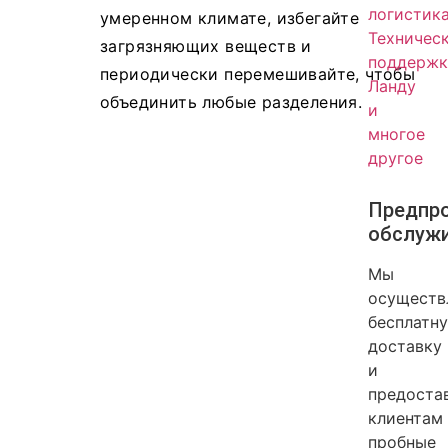
логистик
умеренном климате, избегайте
Техничес
загрязняющих веществ и
поддержк
периодически перемешивайте, чтобы
Ланду
объединить любые разделения.
и
многое
другое
Предпр
обслуж
Мы
осуществ
бесплатн
доставку
и
предоста
клиентам
пробные