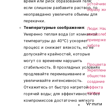
время или риск образования геля;
устойчив
если слишком разбавите раствор, то
образу ж
неоправданно увеличите объемы для
перекачки.
Температурные соображения
:
Люди: На
непоколе
Умеренно теплая вода (от комнатной
приверже
температуры до 40°C) ускоряет
заботе
процесс и снижает вязкость, но не
допускайте крайностей, которые
могут со временем нарушить
Процвета
стабильность. В прохладных условиях
Укреплен
продлевайте перемешивание и
общества
увеличивайте интенсивность.
создание
эффекта
Откажитесь от быстро нагретой
отдачи
горячей воды; для эффективности без
компромиссов достаточно мягкого
Услуги