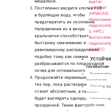
мешалкой.
ацетат
сукцинат
Постепенно вводите хлопья PCE
(HPMCAS)
в бурлящую воду, чтобы
Низкозаме
предотвратить их скопление.
гидроксип
Направление их в вихрь
(L-HPC）
крыльчатки способствует
Высокозам
быстрому смачиванию и
гидроксип
(H-HPC)
равномерному распределению,
подобно тому как семена
Устойчи
разбрасываются по плодородной
развитие
почве для оптимального роста.
Развивайт
Продолжайте перемешивать до
инновации
тех пор, пока растворение не
Защита о
станет абсолютным, а смесь не
среды
будет выглядеть однородно
Целостнос
действии
прозрачной. Такие факторы, как