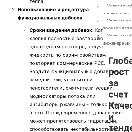
тепла.
Услуги в о
Использование и рецептура
целлюлозы
функциональных добавок
Услуги ко
производст
Сроки введения добавок
: Когда
Услуги в о
хлопья полностью растворяются в
инженерных
однородном растворе, полученная
жидкость по своим свойствам
Глоб
повторяет коммерческие PCE.
рост
Вводите функциональные добавки -
замедлители, ускорители,
за
пеногасители, смягчители усадки,
счет
модификаторы потока или
Каче
ингибиторы ржавчины - только после
этого. Преждевременное добавление
и
может препятствовать гидратации,
тенд
способствовать нестабильности или