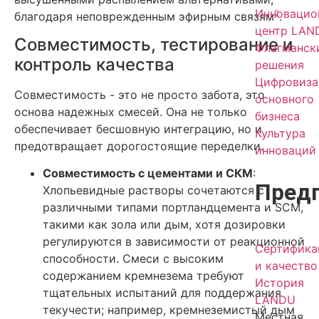
Инновацио
2
благодаря неповрежденным эфирным связям
.
центр LAN
Совместимость, тестирование и
Флагманск
контроль качества
решения
Цифровиза
Совместимость - это не просто забота, это
основного
основа надежных смесей. Она не только
бизнеса
обеспечивает бесшовную интеграцию, но и
Культура
предотвращает дорогостоящие переделки.
инноваций
Совместимость с цементами и СКМ
:
Пред
Хлопьевидные растворы сочетаются с
различными типами портландцемента и SCM,
такими как зола или дым, хотя дозировки
регулируются в зависимости от реакционной
Сертифика
способности. Смеси с высоким
и качество
содержанием кремнезема требуют
История
тщательных испытаний для поддержания
LANDU
текучести; например, кремнеземистый дым
Местная