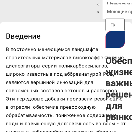
Штукатурн
Моющие с
Введение
В постоянно меняющемся ландшафте
строительных материалов высокоэффективные
Обесп
диспергаторы серии поликарбоксилатов,
жизн
широко известные под аббревиатурой PCE,
важн
являются вершиной инноваций для
современных составов бетонов и растворов.
реше
Эти передовые добавки произвели революцию
для
в отрасли, обеспечив превосходную
рынк
обрабатываемость, пониженное содержание
воды и повышенную долговечность во всем - от
высотных небоскребов до сложных сборных