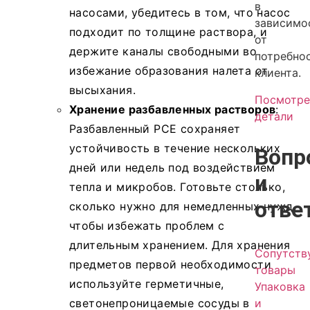
в
насосами, убедитесь в том, что насос
зависимо
подходит по толщине раствора, и
от
держите каналы свободными во
потребно
избежание образования налета от
клиента.
высыхания.
Посмотре
Хранение разбавленных растворов
:
детали
Разбавленный PCE сохраняет
устойчивость в течение нескольких
Вопр
дней или недель под воздействием
и
тепла и микробов. Готовьте столько,
отве
сколько нужно для немедленных нужд,
чтобы избежать проблем с
длительным хранением. Для хранения
Сопутст
предметов первой необходимости
товары
используйте герметичные,
Упаковка
и
светонепроницаемые сосуды в