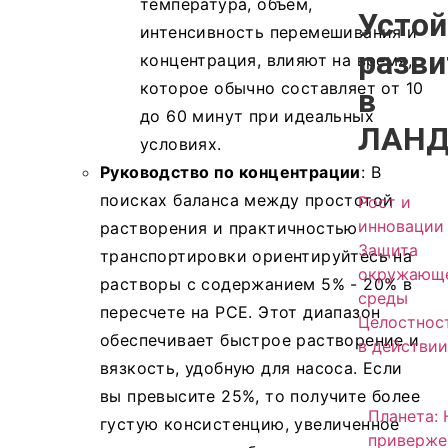
температура, объем,
Устой
интенсивность перемешивания и
разви
концентрация, влияют на время,
которое обычно составляет от 10
в
до 60 минут при идеальных
ЛАНД
условиях.
Руководство по концентрации
: В
поисках баланса между простотой
Рост и
инновации
растворения и практичностью
Защита
транспортировки ориентируйтесь на
окружающ
растворы с содержанием 5% - 20% в
среды
пересчете на PCE. Этот диапазон
Целостнос
обеспечивает быстрое растворение и
в действии
вязкость, удобную для насоса. Если
вы превысите 25%, то получите более
Планета:
густую консистенцию, увеличенное
приверже