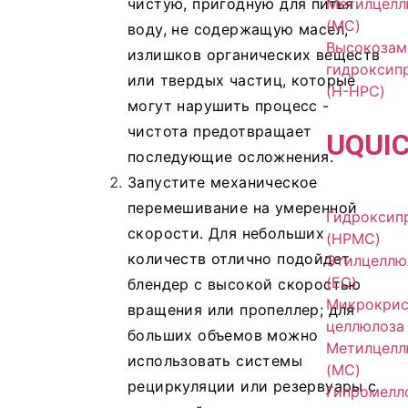
Метилцелл
чистую, пригодную для питья
(MC)
воду, не содержащую масел,
Высокозам
излишков органических веществ
гидроксип
или твердых частиц, которые
(H-HPC)
могут нарушить процесс -
чистота предотвращает
UQU
I
последующие осложнения.
Запустите механическое
перемешивание на умеренной
Гидроксип
скорости. Для небольших
(HPMC)
количеств отлично подойдет
Этилцеллю
(EC)
блендер с высокой скоростью
Микрокрис
вращения или пропеллер; для
целлюлоза
больших объемов можно
Метилцелл
использовать системы
(MC)
рециркуляции или резервуары с
Гипромелл