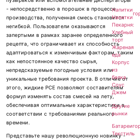
- непосредственно в порошок в процессе
Напитки
го
Напитки
производства, полученная смесь становится
Пекарня:
негибкой. Пользователи оказываются
Хлебный
запертыми в рамках заранее определенного
торт
рецепта, что ограничивает их способность
Жареная
адаптироваться к изменчивым факторам, таким
еда
как непостоянное качество сырья,
Корпус
из
непредсказуемые погодные условия или
белка
уникальные требования проекта. В отличие от
Соус
этого, жидкие PCE позволяют составителям
Джем
формул изменять состав смесей на лету,
обеспечивая оптимальные характеристики в
Другие
рынки
соответствии с требованиями реального
времени.
Батареи
го
Текстиль
Представьте нашу революционную новинку -