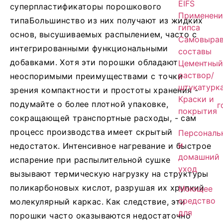
EIFS
суперпластификаторы порошкового
Применени
типа
Большинство из них получают из жидких
гипса
основ, высушиваемых распылением, часто с
Самовыра
интегрированными функциональными
составы
добавками. Хотя эти порошки обладают
Цементный
раствор/
неоспоримыми преимуществами с точки
штукатурк
зрения компактности и простоты хранения -
Краски и
подумайте о более плотной упаковке,
г
покрытия
сокращающей транспортные расходы, - сам
процесс производства имеет скрытый
Персональ
и
недостаток. Интенсивное нагревание и быстрое
домашний
испарение при распылительной сушке
уход
вызывают термическую нагрузку на структуры
поликарбоновых кислот, разрушая их хрупкий
Моющее
средство
молекулярный каркас. Как следствие, эти
для
порошки часто оказываются недостаточно