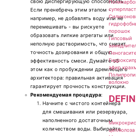
свою диспергирующую способность.
Поликарбо
суперплас
Если пренебречь этим этапом -
Силиконов
например, не добавлять воду или не
гидрофобн
перемешивать - вы рискуете
порошок
образовать липкие агрегаты или
Гипсовый
неполную растворимость, что снизит
замедлите
точность дозирования и общую
Пеногасит
Гидроксип
эффективность смеси. Думайте об
эфир крах
этом как о пробуждении дремлющего
Полипропи
архитектора: правильная активация
волокно
гарантирует прочность конструкции.
Рекомендуемая процедура
:
DE
FIN
Начните с чистого контейнера
для смешивания или резервуара,
наполненного достаточным
Микрокрис
количеством воды. Выбирайте
целлюлоза