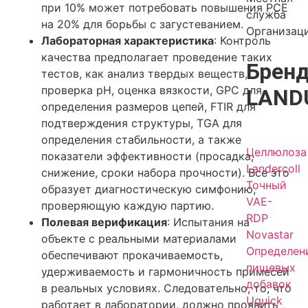
при 10% может потребовать повышения PCE
служба
на 20% для борьбы с загустеванием.
Организац
Лабораторная характеристика
: Контроль
качества предполагает проведение таких
Брен
тестов, как анализ твердых веществ,
проверка pH, оценка вязкости, GPC для
LAND
определения размеров цепей, FTIR для
подтверждения структуры, TGA для
определения стабильности, а также
Целлюлоза
показатели эффективности (просадка,
Landercoll
снижение, сроки набора прочности). Все это
Точный
образует диагностическую симфонию,
VAE-
проверяющую каждую партию.
RDP
Полевая верификация
: Испытания на
Novastar
объекте с реальными материалами
Определен
обеспечивают прокачиваемость,
пищевых
удерживаемость и гармоничность примесей
добавок
в реальных условиях. Следовательно, то, что
Uquick
работает в лаборатории, должно проявить