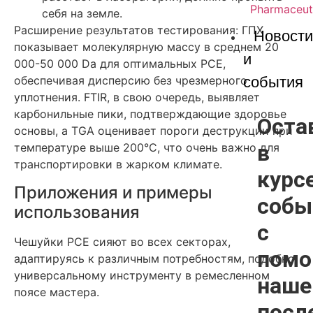
Pharmaceut
себя на земле.
Расширение результатов тестирования: ГПХ
Новости
показывает молекулярную массу в среднем 20
и
000-50 000 Da для оптимальных PCE,
события
обеспечивая дисперсию без чрезмерного
уплотнения. FTIR, в свою очередь, выявляет
карбонильные пики, подтверждающие здоровье
Оста
основы, а TGA оценивает пороги деструкции при
в
температуре выше 200°C, что очень важно для
транспортировки в жарком климате.
курс
Приложения и примеры
собы
использования
с
Чешуйки PCE сияют во всех секторах,
пом
адаптируясь к различным потребностям, подобно
универсальному инструменту в ремесленном
наше
поясе мастера.
посл