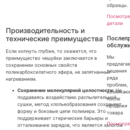
образцы.
Посмотре
детали
Производительность и
технические преимущества
Послеп
обслуж
Если копнуть глубже, то окажется, что
Мы
преимущество чешуйки заключается в
предлага
сохранении основных свойств
решения
поликарбоксилатного эфира, не запятнанных
ряда
нагреванием.
проблем,
Сохранение молекулярной целостности
: Не
возникаю
поддаваясь воздействию распылительной
после
сушки, метод хлопьеобразования сохраняет
продажи
форму и боковые цепи полимера. Это
товара
поддерживает стерические барьеры и
Посмотре
отталкивание зарядов, что является залогом