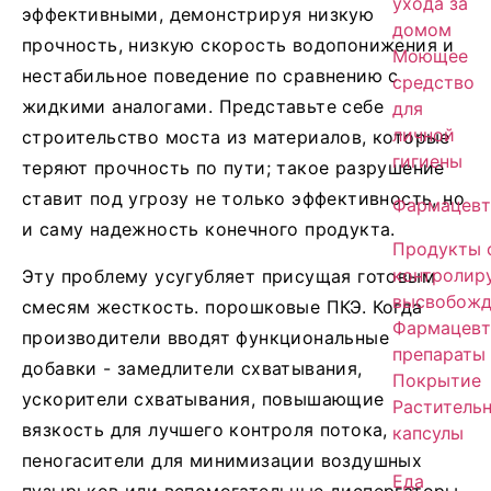
ухода за
эффективными, демонстрируя низкую
домом
прочность, низкую скорость водопонижения и
Моющее
нестабильное поведение по сравнению с
средство
жидкими аналогами. Представьте себе
для
личной
строительство моста из материалов, которые
гигиены
теряют прочность по пути; такое разрушение
ставит под угрозу не только эффективность, но
Фармацевт
и саму надежность конечного продукта.
Продукты 
контролир
Эту проблему усугубляет присущая готовым
высвобожд
смесям жесткость.
порошковые ПКЭ
. Когда
Фармацевт
производители вводят функциональные
препараты
добавки - замедлители схватывания,
Покрытие
ускорители схватывания, повышающие
Раститель
вязкость для лучшего контроля потока,
капсулы
пеногасители для минимизации воздушных
Еда
пузырьков или вспомогательные диспергаторы