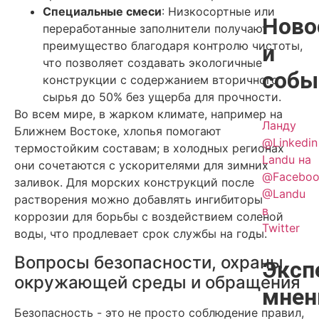
Специальные смеси
: Низкосортные или
Ново
переработанные заполнители получают
преимущество благодаря контролю чистоты,
и
что позволяет создавать экологичные
собы
конструкции с содержанием вторичного
сырья до 50% без ущерба для прочности.
Во всем мире, в жарком климате, например на
Ланду
Ближнем Востоке, хлопья помогают
@Linkedin
термостойким составам; в холодных регионах
Landu на
они сочетаются с ускорителями для зимних
@Faceboo
заливок. Для морских конструкций после
@Landu
растворения можно добавлять ингибиторы
в
коррозии для борьбы с воздействием соленой
Twitter
воды, что продлевает срок службы на годы.
Вопросы безопасности, охраны
Эксп
окружающей среды и обращения
мнен
Безопасность - это не просто соблюдение правил,