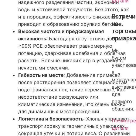
детали
надежного разделения частиц, экономии
воды и устойчивой текучести. Без этого, как
Встречи
и в порошках, эффективность снижается, что
на
приводит к образованию хрупких бетонов.
торгов
Высокая чистота и предсказуемая
ярмарка
активность
: Благодаря отсутствию добавок
≥99% PCE обеспечивает равномерную
Мы
потенцию, сдерживая колебания и облегчая
будем
расчеты. Больше никаких игр в угадайку с
участвов
нечистыми смесями.
в
Гибкость на месте
: Добавление примесей
междуна
после растворения позволяет специалистам
выставка
подстраиваться под такие переменные, как
для
несоответствие связующего или
прямого
климатические изменения, что очень важно
общения.
для динамичных месторождений.
Логистика и безопасность
: Хлопья упрощают
Посмотре
транспортировку в герметичных упаковках,
детали
сокращая утечки и потери веса. С разливами