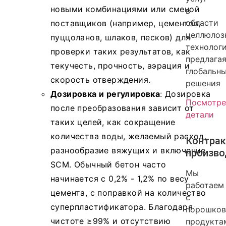
новыми комбинациями или сменой
в
области
поставщиков (например, цементов,
целлюлоз
пуццоланов, шлаков, песков) для
технологи
проверки таких результатов, как
предлага
текучесть, прочность, аэрация и
глобальн
скорость отверждения.
решения
Дозировка и регулировка
: Дозировка
Посмотре
после преобразования зависит от
детали
таких целей, как сокращение
количества воды, желаемый расход,
Контрак
разнообразие вяжущих и включение
произво
SCM. Обычный бетон часто
Мы
начинается с 0,2% - 1,2% по весу
работаем
цемента, с поправкой на количество
с
суперпластификатора. Благодаря
порошко
чистоте ≥99% и отсутствию
продукта