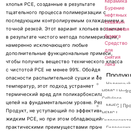
Керамика
хлопья PCE, созданные в результате
Бурение
тщательного процесса полимеризации с
нефтяных
последующим контролируемым охлаждением и
скважин
точной резкой. Этот вариант хлопьев возникает
Настенная
бумага
в результате чистого метода полимеризации,
Средство
намеренно исключающего любые
для
дополнительные функциональные примеси,
снятия
чтобы получить вещество технического класса
лака
с чистотой PCE не менее 99%. Обойдя
Продук
опасности распылительной сушки и ее палящих
Надежный 
температур, этот подход устраняет
HPMC | Hydro
термический вред для поликарбоксилатных
Cellulose
цепей на фундаментальном уровне. Результат?
MHEC | Пр
Продукт, не уступающий по эффективности
HEMC |
жидким PCE, но при этом обладающий
Гидроксиэт
практическими преимуществами прочной
Гидроксиэ