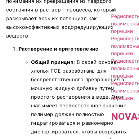
понимания их превращения из твердого
состояния в раствор - процесса, который
Редисперг
раскрывает весь их потенциал как
полимерны
высокоэффективных водоредуцирующих
порошки
веществ.
Редисперг
полимерны
Растворение и приготовление
порошки
Редисперг
Общий принцип
: В своей основе
полимерны
хлопья PCE разработаны для
порошки
беспрепятственного превращения в
Редисперг
мощную жидкую добавку путем
полимерны
простого растворения в воде. Этот
порошки
шаг имеет первостепенное значение:
NOVA
полимер должен полностью
гидратироваться и равномерно
диспергироваться, чтобы возродить