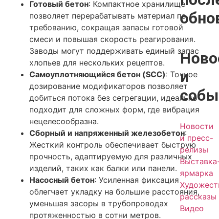
Готовый бетон
: Компактное хранилище
обно
позволяет перерабатывать материал по
требованию, сокращая запасы готовой
смеси и повышая скорость реагирования.
Заводы могут поддерживать единый запас
Ново
хлопьев для нескольких рецептов.
и
Самоуплотняющийся бетон (SCC)
: Точное
дозирование модификаторов позволяет
собы
добиться потока без сегрегации, идеально
подходит для сложных форм, где вибрация
нецелесообразна.
Новости
Сборный и напряженный железобетон
:
и пресс-
Жесткий контроль обеспечивает быструю
релизы
прочность, адаптируемую для различных
Выставка
изделий, таких как балки или панели.
ярмарка
Насосный бетон
: Усиленная фиксация
Художест
облегчает укладку на большие расстояния,
рассказы
уменьшая засоры в трубопроводах
Видео
протяженностью в сотни метров.