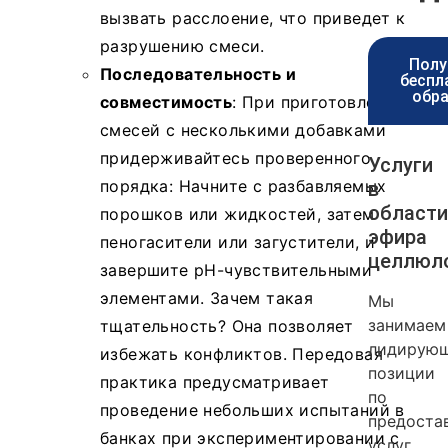
вызвать расслоение, что приведет к
разрушению смеси.
Полу
Последовательность и
беспл
обр
совместимость
: При приготовлении
смесей с несколькими добавками
придерживайтесь проверенного
Услуги
порядка: Начните с разбавляемых
в
области
порошков или жидкостей, затем
эфира
пеногасители или загустители, и
целлюл
завершите pH-чувствительными
элементами. Зачем такая
Мы
занимаем
тщательность? Она позволяет
лидирую
избежать конфликтов. Передовая
позиции
практика предусматривает
по
проведение небольших испытаний в
предоста
банках при экспериментировании с
услуг