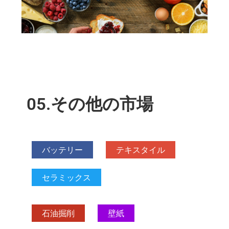
05.その他の市場
バッテリー
テキスタイル
セラミックス
石油掘削
壁紙