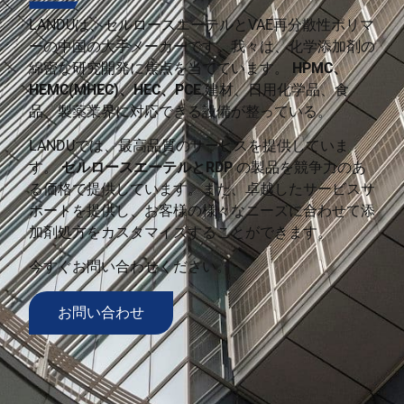
LANDUは、セルロースエーテルとVAE再分散性ポリマ
ーの中国の大手メーカーです。我々は、化学添加剤の
綿密な研究開発に焦点を当てています。
HPMC、
HEMC(MHEC)、HEC、PCE
.建材、日用化学品、食
品、製薬業界に対応できる設備が整っている。
LANDUでは、最高品質のサービスを提供していま
す。
セルロースエーテルとRDP
の製品を競争力のあ
る価格で提供しています。また、卓越したサービスサ
ポートを提供し、お客様の様々なニーズに合わせて添
加剤処方をカスタマイズすることができます。
今すぐお問い合わせください。
お問い合わせ