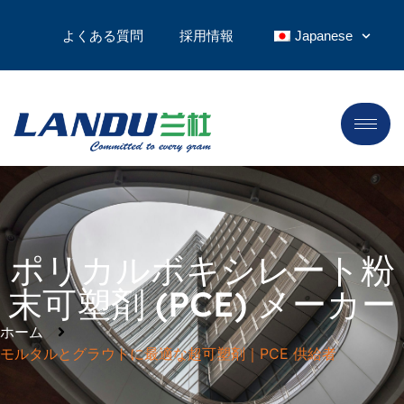
よくある質問
採用情報
Japanese
ポリカルボキシレート粉
末可塑剤 (PCE) メーカー
ホーム
モルタルとグラウトに最適な超可塑剤｜PCE 供給者