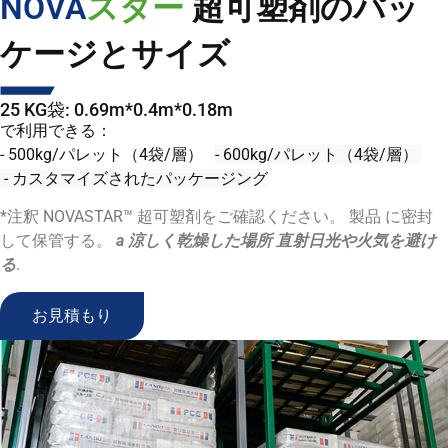
NOVA
スター
超可塑剤のパッ
ケージとサイズ
25 KG袋: 0.69m*0.4m*0.18m
で利用できる：
- 500kg/パレット（4袋/層）
-
600kg/パレット（4袋/層）
-
カスタマイズされたパッケージング
*注釈
NOVASTAR™ 超可塑剤をご確認ください。
製品
に密封
して保管する。
a
涼しく乾燥した場所
直射日光や火気を避け
る
.
お見積もり