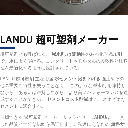
LANDU 超可塑剤メーカー
超可塑剤
とも呼ばれる。
減水剤
,
は流動性のある化学添加剤
で、水によく溶ける。コンクリートやモルタルの柔軟性と圧送
性を最適化するように設計されている。
LANDU 超可塑剤
主な用途
水セメント比を下げる
強度やその
他の重要な特性を失うことなく。
このような減水剤
を維持し
ながら、あるいは維持しながら、より高いパフォーマンスを達
成することができる。
セメントコスト削減
.また、さまざまな
セメントに適合する。
信頼できる
過可塑剤 メーカー サプライヤー
LANDUは、一貫
した品質と十分な供給を保証します。私達にあなたの
無料サ