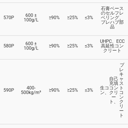
石膏ベース
のセルフレ
600 ±
570P
≥90%
≥25%
≤3%
ベリング、
100g/L
プレハブ部
品
UHPC、ECC
600 ±
580P
≥90%
≥25%
≤3%
高延性コン
100g/L
クリート
プ
レ
キ
自己
ャ
充填
ス
400-
生コ
コン
ト
590P
≥90%
≥25%
≤3%
500kg/m³
ン、
クリ
コ
ー
ン
ト、
ク
リ
ー
ト