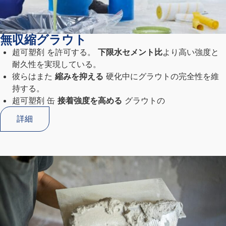
無収縮グラウト
超可塑剤
を許可する。
下限水セメント比
より高い強度と
耐久性を実現している。
彼らはまた
縮みを抑える
硬化中にグラウトの完全性を維
持する。
超可塑剤
缶
接着強度を高める
グラウトの
詳細