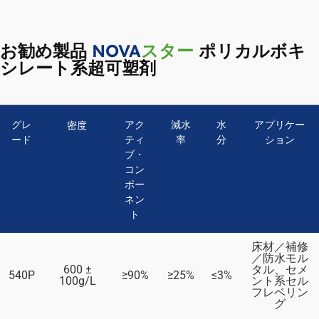
お勧め製品
NOVA
スター
ポリカルボキ
シレート系超可塑剤
グレ
アク
減水
水
アプリケー
密度
ード
ティ
率
分
ション
ブ・
コン
ポー
ネン
ト
床材／補修
／防水モル
600 ±
タル、セメ
540P
≥90%
≥25%
≤3%
100g/L
ント系セル
フレベリン
グ