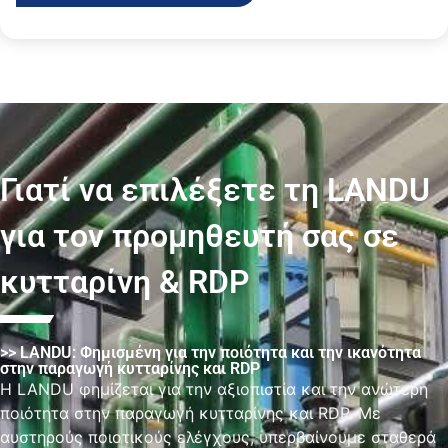
Γιατί να επιλέξετε τη LANDU
για τον προμηθευτή σας σε
κυτταρίνη & RDP
>> LANDU: Φημισμένη για την ποιότητα και την ικανότητα
στην παραγωγή κυτταρίνης και RDP
Η LANDU φημίζεται για την αξιοπιστία και την ανώτερη
ποιότητα στην παραγωγή κυτταρίνης και RDP. Με
αυστηρούς ποιοτικούς ελέγχους, υπερβαίνουμε σταθερά