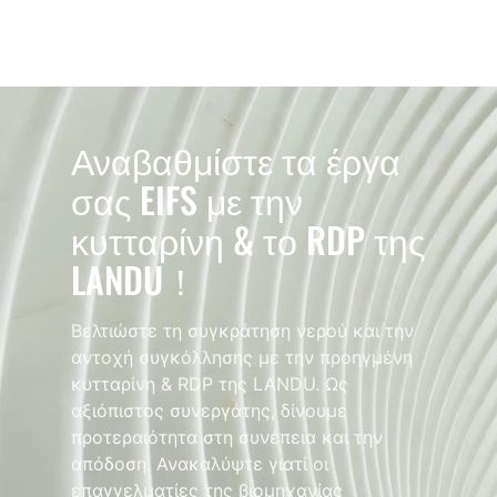
Αναβαθμίστε τα έργα
σας EIFS με την
κυτταρίνη & το RDP της
LANDU！
Βελτιώστε τη συγκράτηση νερού και την
αντοχή συγκόλλησης με την προηγμένη
κυτταρίνη & RDP της LANDU. Ως
αξιόπιστος συνεργάτης, δίνουμε
προτεραιότητα στη συνέπεια και την
απόδοση. Ανακαλύψτε γιατί οι
επαγγελματίες της βιομηχανίας