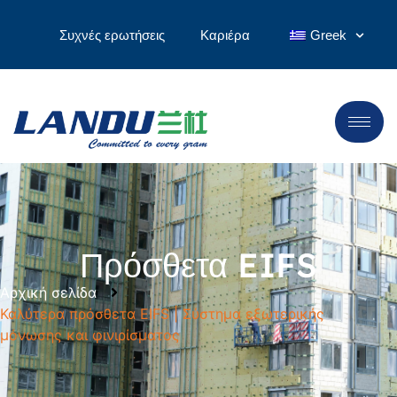
Συχνές ερωτήσεις
Καριέρα
Greek
Πρόσθετα EIFS
Αρχική σελίδα
Καλύτερα πρόσθετα EIFS | Σύστημα εξωτερικής
μόνωσης και φινιρίσματος