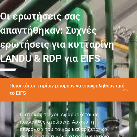
Οι ερωτήσεις σας
απαντήθηκαν: Συχνές
ερωτήσεις για κυτταρίνη
LANDU & RDP για EIFS
Ποιοι τύποι κτιρίων μπορούν να επωφεληθούν από
το EIFS
Ο στόκος τοίχου εφαρμόζεται σε
πολλαπλές στρώσεις. Αρχικά, η
επιφάνεια του τοίχου καθαρίζεται και
αφαιρούνται τυχόν χαλαρά σωματίδια.