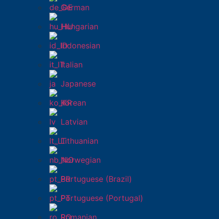
German
Hungarian
Indonesian
Italian
Japanese
Korean
Latvian
Lithuanian
Norwegian
Portuguese (Brazil)
Portuguese (Portugal)
Romanian