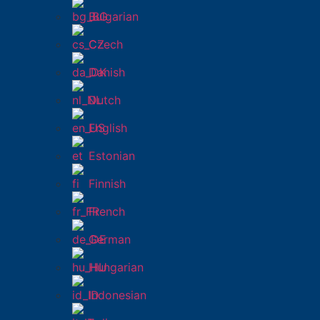
Bulgarian
Czech
Danish
Dutch
English
Estonian
Finnish
French
German
Hungarian
Indonesian