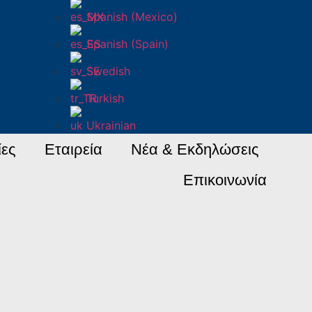
Spanish (Mexico)
Spanish (Spain)
Swedish
Turkish
Ukrainian
ες
Εταιρεία
Νέα & Εκδηλώσεις
Επικοινωνία