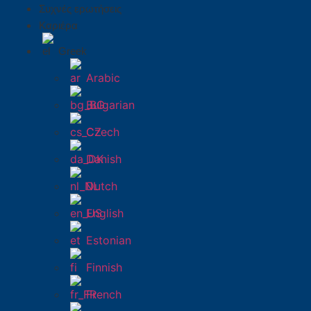
Συχνές ερωτήσεις
Καριέρα
Greek
Arabic
Bulgarian
Czech
Danish
Dutch
English
Estonian
Finnish
French