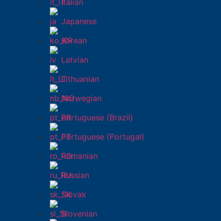
Italian
Japanese
Korean
Latvian
Lithuanian
Norwegian
Portuguese (Brazil)
Portuguese (Portugal)
Romanian
Russian
Slovak
Slovenian