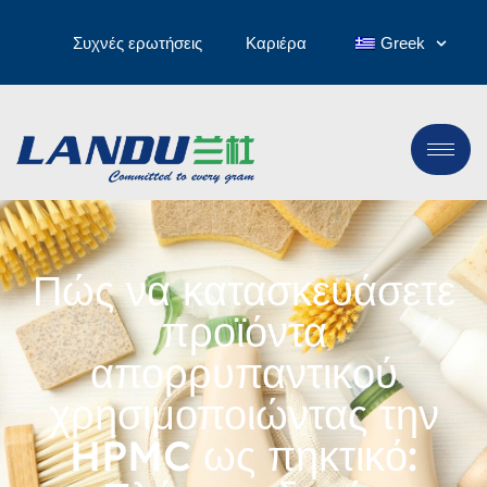
Συχνές ερωτήσεις
Καριέρα
Greek
Πώς να κατασκευάσετε
προϊόντα
απορρυπαντικού
χρησιμοποιώντας την
HPMC ως πηκτικό: