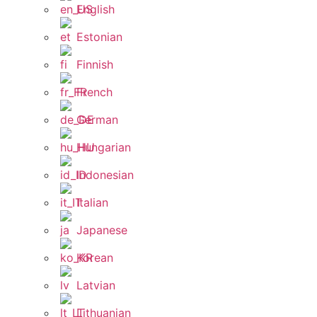
English
Estonian
Finnish
French
German
Hungarian
Indonesian
Italian
Japanese
Korean
Latvian
Lithuanian