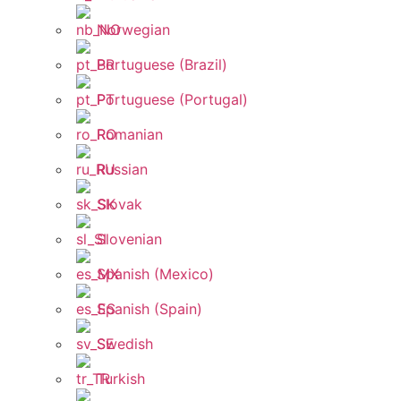
Norwegian
Portuguese (Brazil)
Portuguese (Portugal)
Romanian
Russian
Slovak
Slovenian
Spanish (Mexico)
Spanish (Spain)
Swedish
Turkish